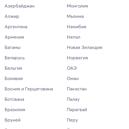
Азербайджан
Монголия
Алжир
Мьянма
Аргентина
Намибия
Армения
Непал
Багамы
Новая Зеландия
Беларусь
Норвегия
Бельгия
ОАЭ
Боливия
Оман
Босния и Герцеговина
Пакистан
Ботсвана
Палау
Бразилия
Парагвай
Бруней
Перу