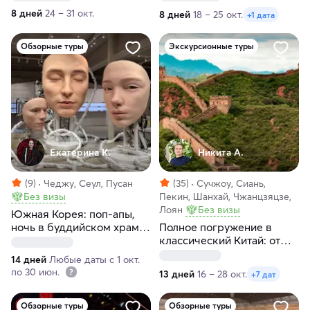
8 дней
24 – 31 окт.
8 дней
18 – 25 окт.
+1 дата
Обзорные туры
Экскурсионные туры
Екатерина К.
Никита А.
(9)
Чеджу, Сеул, Пусан
(35)
Сучжоу, Сиань,
Без визы
Пекин, Шанхай, Чжанцзяцзе,
Лоян
Без визы
Южная Корея: поп-апы,
ночь в буддийском храме
Полное погружение в
и бабушки-ныряльщицы
классический Китай: от
Пекина до Шанхая
14 дней
Любые даты с 1 окт.
по 30 июн.
13 дней
16 – 28 окт.
+7 дат
Обзорные туры
Обзорные туры