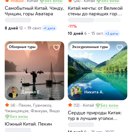
Новый
Китай
Без визы
(24)
Китай
Без визы
Самобытный Китай. Чэнду,
Китай мечты: от Великой
Чунцин, горы Аватара
стены до парящих гор
Аватара
-11%
8 дней
12 – 19 сент.
+1 дата
10 дней
6 – 15 окт.
+2 даты
Обзорные туры
Экскурсионные туры
Даниил Е.
Никита А.
(4)
Пекин, Гуанчжоу,
(12)
Китай
Без визы
Чжанцзяцзе, Фэнхуан, Яншо
Сердце природы Китая:
Без визы
тур в лучшие уголки
Южный Китай. Пекин
страны