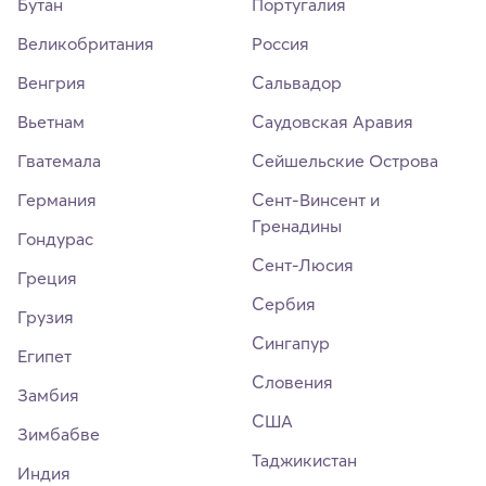
Бутан
Португалия
Великобритания
Россия
Венгрия
Сальвадор
Вьетнам
Саудовская Аравия
Гватемала
Сейшельские Острова
Германия
Сент-Винсент и
Гренадины
Гондурас
Сент-Люсия
Греция
Сербия
Грузия
Сингапур
Египет
Словения
Замбия
США
Зимбабве
Таджикистан
Индия