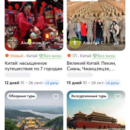
Анастасия У.
Алексей С.
Новый
Китай
Без визы
(7)
Китай
Без визы
Китай: насыщенное
Великий Китай: Пекин,
путешествие по 7 городам
Сиань, Чжанцзяцзе,
Фэнхуан, Гуйлинь, Яншо,
Хайнань
12 дней
15 – 26 сент.
15 дней
10 – 24 окт.
+3 даты
+4 даты
Обзорные туры
Экскурсионные туры