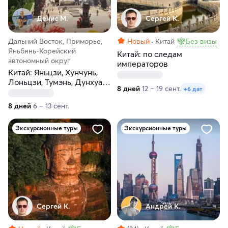
Денис М.
Сергей К.
Дальний Восток, Приморье,
Новый
Китай
Без визы
Яньбянь-Корейский
Китай: по следам
автономный округ
императоров
Китай: Яньцзи, Хунчунь,
Лоньцзи, Тумэнь, Дунхуа и
8 дней
12 – 19 сент.
+6 дат
Владивосток.
Наслаждаемся настоящей
8 дней
6 – 13 сент.
Азией!
Экскурсионные туры
Экскурсионные туры
Сергей К.
Андрей К.