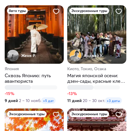
Авто туры
Экскурсионные туры
Женя Р.
Андрей К.
Япония
Киото, Токио, Осака
Сквозь Японию: путь
Магия японской осени:
авантюриста
дзен-сады, красные клены
и неоновый Токио
-15%
-13%
9 дней
2 – 10 нояб.
11 дней
20 – 30 окт.
+5 дат
+3 даты
Экскурсионные туры
Экскурсионные туры