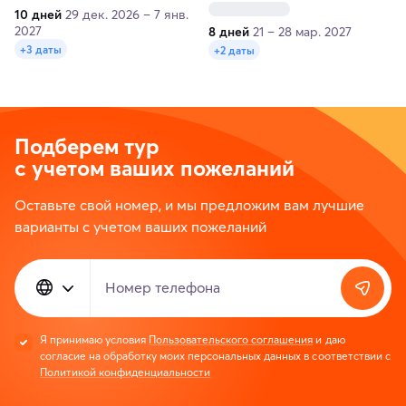
10 дней
29 дек. 2026 – 7 янв.
2027
8 дней
21 – 28 мар. 2027
+3 даты
+2 даты
Подберем тур
с учетом ваших пожеланий
Оставьте свой номер, и мы предложим вам лучшие
варианты с учетом ваших пожеланий
Номер телефона
Я принимаю условия
Пользовательского соглашения
и даю
согласие на обработку моих персональных данных в соответствии с
Политикой конфиденциальности