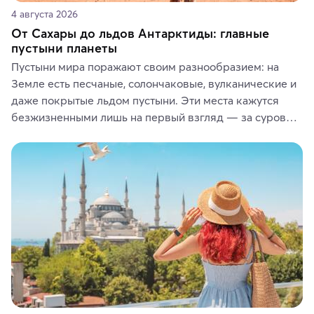
4 августа 2026
От Сахары до льдов Антарктиды: главные
пустыни планеты
Пустыни мира поражают своим разнообразием: на 
Земле есть песчаные, солончаковые, вулканические и 
даже покрытые льдом пустыни. Эти места кажутся 
безжизненными лишь на первый взгляд — за суровой 
красотой скрываются древние культуры, редкие 
животные и маршруты, которые дарят одни из самых 
ярких впечатлений от путешествий.