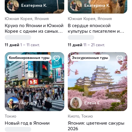
Екатерина К.
Екатерина К.
Южная Корея, Япония
Южная Корея, Япония
Круиз по Японии и Южной
В сердце японской
Корее с одним из самых
культуры с писателем и
узнаваемых российских
журналистом. Круиз по
популяризаторов истории
Японии и Южной Корее на
11 дней
1 – 11 сент.
11 дней
11 – 21 сент.
и культуры
Мегаяхте
Комбинированные туры
Экскурсионные туры
Артур К.
Елена Е.
Токио
Киото, Токио
Новый год в Японии
Япония: цветение сакуры
2026