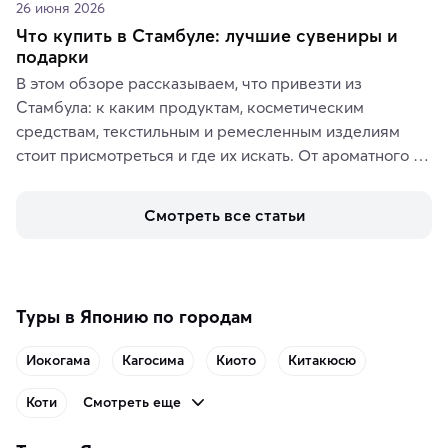
26 июня 2026
Что купить в Стамбуле: лучшие сувениры и
подарки
В этом обзоре рассказываем, что привезти из 
Стамбула: к каким продуктам, косметическим 
средствам, текстильным и ремесленным изделиям 
стоит присмотреться и где их искать. От ароматного 
кофе, специй и сладостей до мозаичных ламп, 
керамики и изделий из кожи на турецких рынках и в 
Смотреть все статьи
аутентичных лавках — в подарок близким или себе на 
память о путешествии.
Туры в Японию по городам
Иокогама
Кагосима
Киото
Китакюсю
Смотреть еще
Коти