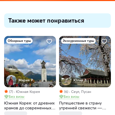
Также может понравиться
Обзорные туры
Экскурсионные туры
Мария Р.
Юлия З.
(7)
Южная Корея
(6)
Сеул, Пусан
Без визы
Без визы
Южная Корея: от древних
Путешествие в страну
храмов до современных
утренней свежести ―
чудес
Южную Корею