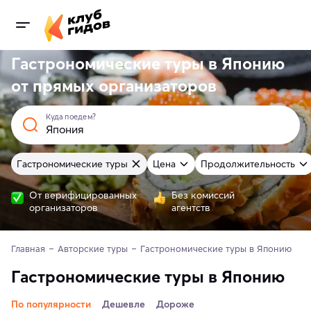
Гастрономические туры в Японию
от
прямых
организаторов
Куда поедем?
Гастрономические туры
Цена
Продолжительность
От верифицированных
Без комиссий
организаторов
агентств
Главная
Авторские туры
Гастрономические туры в Японию
Гастрономические туры в Японию
По популярности
Дешевле
Дороже