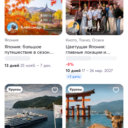
Александр З.
Андрей К.
Япония
Киото, Токио, Осака
Япония: большое
Цветущая Япония:
путешествие в сезон
главные локации и
Момидзи
Хиросима
-8%
13 дней
25 нояб. – 7 дек.
10 дней
17 – 26 мар. 2027
+3 даты
Круизы
Круизы