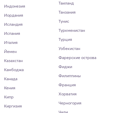
Таиланд
Индонезия
Танзания
Иордания
Тунис
Исландия
Туркменистан
Испания
Турция
Италия
Узбекистан
Йемен
Фарерские острова
Казахстан
Фиджи
Камбоджа
Филиппины
Канада
Франция
Кения
Хорватия
Кипр
Черногория
Киргизия
Чили