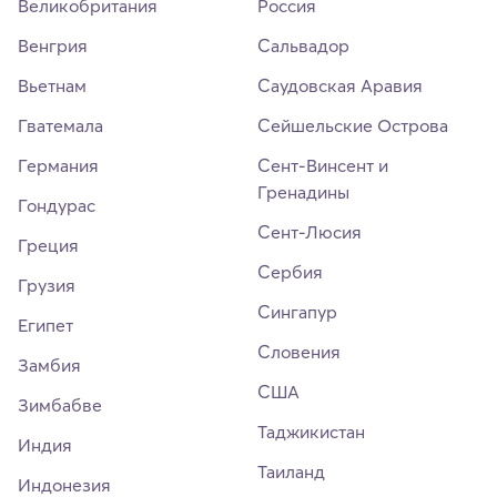
Великобритания
Россия
Венгрия
Сальвадор
Вьетнам
Саудовская Аравия
Гватемала
Сейшельские Острова
Германия
Сент-Винсент и
Гренадины
Гондурас
Сент-Люсия
Греция
Сербия
Грузия
Сингапур
Египет
Словения
Замбия
США
Зимбабве
Таджикистан
Индия
Таиланд
Индонезия