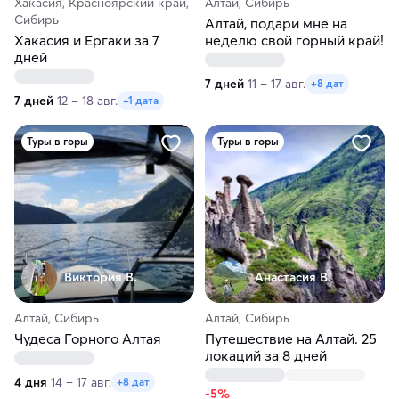
Хакасия, Красноярский край,
Алтай, Сибирь
Сибирь
Алтай, подари мне на
Хакасия и Ергаки за 7
неделю свой горный край!
дней
7 дней
11 – 17 авг.
+8 дат
7 дней
12 – 18 авг.
+1 дата
Туры в горы
Туры в горы
Виктория В.
Анастасия В.
Алтай, Сибирь
Алтай, Сибирь
Чудеса Горного Алтая
Путешествие на Алтай. 25
локаций за 8 дней
4 дня
14 – 17 авг.
+8 дат
-5%