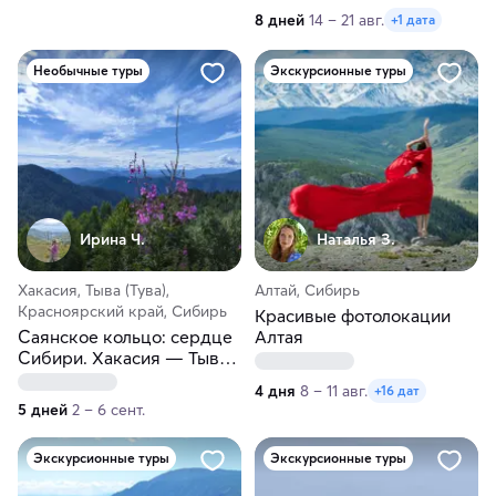
8 дней
14 – 21 авг.
+1 дата
Необычные туры
Экскурсионные туры
Ирина Ч.
Наталья З.
Хакасия, Тыва (Тува),
Алтай, Сибирь
Красноярский край, Сибирь
Красивые фотолокации
Саянское кольцо: сердце
Алтая
Сибири. Хакасия — Тыва.
Контрастный автотур
4 дня
8 – 11 авг.
+16 дат
5 дней
2 – 6 сент.
Экскурсионные туры
Экскурсионные туры