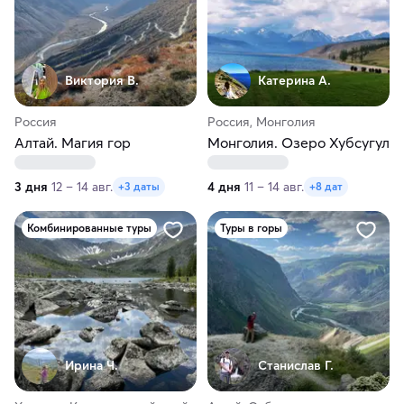
Виктория В.
Катерина А.
Россия
Россия, Монголия
Алтай. Магия гор
Монголия. Озеро Хубсугул
3 дня
12 – 14 авг.
4 дня
11 – 14 авг.
+3 даты
+8 дат
Комбинированные туры
Туры в горы
Ирина Ч.
Станислав Г.