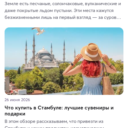
Земле есть песчаные, солончаковые, вулканические и 
даже покрытые льдом пустыни. Эти места кажутся 
безжизненными лишь на первый взгляд — за суровой 
красотой скрываются древние культуры, редкие 
животные и маршруты, которые дарят одни из самых 
ярких впечатлений от путешествий.
26 июня 2026
Что купить в Стамбуле: лучшие сувениры и
подарки
В этом обзоре рассказываем, что привезти из 
Стамбула: к каким продуктам, косметическим 