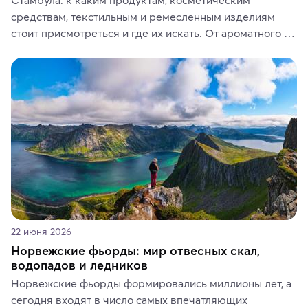
средствам, текстильным и ремесленным изделиям 
стоит присмотреться и где их искать. От ароматного 
кофе, специй и сладостей до мозаичных ламп, 
керамики и изделий из кожи на турецких рынках и в 
аутентичных лавках — в подарок близким или себе на 
память о путешествии.
22 июня 2026
Норвежские фьорды: мир отвесных скал,
водопадов и ледников
Норвежские фьорды формировались миллионы лет, а 
сегодня входят в число самых впечатляющих 