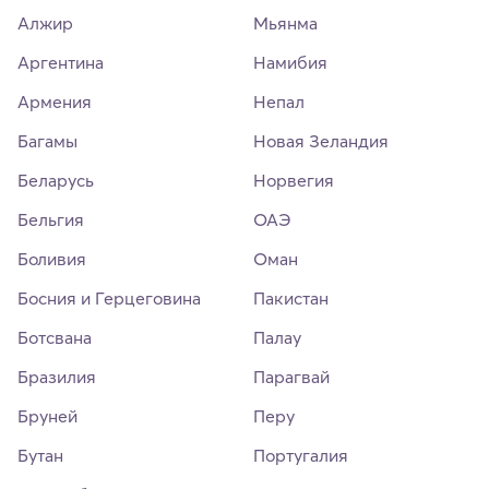
Алжир
Мьянма
Аргентина
Намибия
Армения
Непал
Багамы
Новая Зеландия
Беларусь
Норвегия
Бельгия
ОАЭ
Боливия
Оман
Босния и Герцеговина
Пакистан
Ботсвана
Палау
Бразилия
Парагвай
Бруней
Перу
Бутан
Португалия