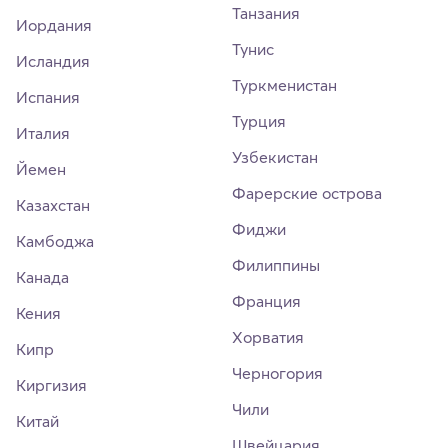
Танзания
Иордания
Тунис
Исландия
Туркменистан
Испания
Турция
Италия
Узбекистан
Йемен
Фарерские острова
Казахстан
Фиджи
Камбоджа
Филиппины
Канада
Франция
Кения
Хорватия
Кипр
Черногория
Киргизия
Чили
Китай
Швейцария