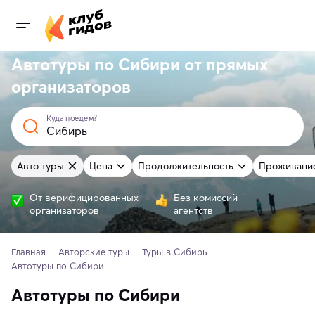
Автотуры по Сибири от
прямых
организаторов
Куда поедем?
Авто туры
Цена
Продолжительность
Проживани
От верифицированных
Без комиссий
организаторов
агентств
Главная
Авторские туры
Туры в Сибирь
Автотуры по Сибири
Автотуры по Сибири