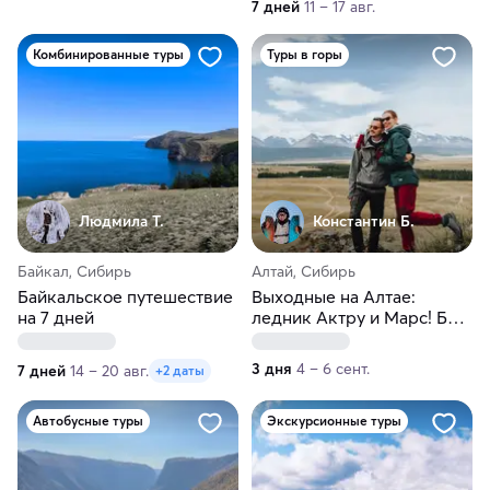
7 дней
11 – 17 авг.
Комбинированные туры
Туры в горы
Людмила Т.
Константин Б.
Байкал, Сибирь
Алтай, Сибирь
Байкальское путешествие
Выходные на Алтае:
на 7 дней
ледник Актру и Марс! Без
палаток за 3 дня
3 дня
4 – 6 сент.
7 дней
14 – 20 авг.
+2 даты
Автобусные туры
Экскурсионные туры