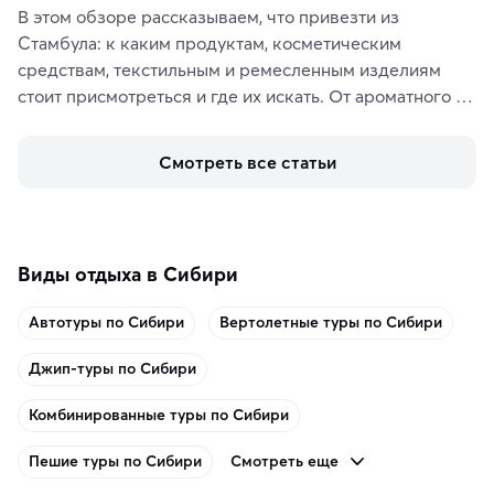
В этом обзоре рассказываем, что привезти из 
Стамбула: к каким продуктам, косметическим 
средствам, текстильным и ремесленным изделиям 
стоит присмотреться и где их искать. От ароматного 
кофе, специй и сладостей до мозаичных ламп, 
керамики и изделий из кожи на турецких рынках и в 
Смотреть все статьи
аутентичных лавках — в подарок близким или себе на 
память о путешествии.
Виды отдыха в Сибири
Автотуры по Сибири
Вертолетные туры по Сибири
Джип-туры по Сибири
Комбинированные туры по Сибири
Смотреть еще
Пешие туры по Сибири