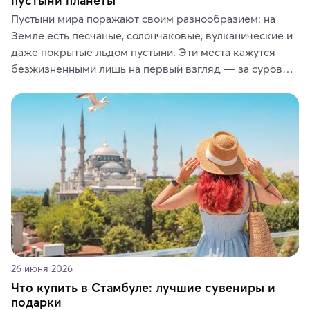
пустыни планеты
Пустыни мира поражают своим разнообразием: на 
Земле есть песчаные, солончаковые, вулканические и 
даже покрытые льдом пустыни. Эти места кажутся 
безжизненными лишь на первый взгляд — за суровой 
красотой скрываются древние культуры, редкие 
животные и маршруты, которые дарят одни из самых 
ярких впечатлений от путешествий.
26 июня 2026
Что купить в Стамбуле: лучшие сувениры и
подарки