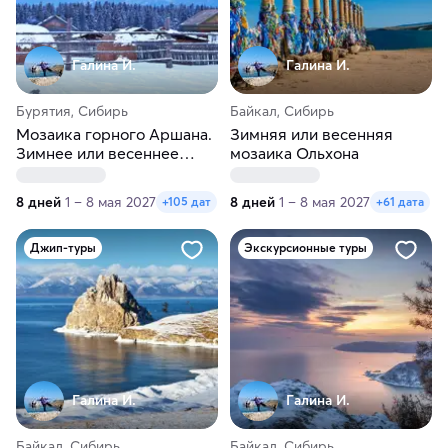
Галина И.
Галина И.
Бурятия, Сибирь
Байкал, Сибирь
Мозаика горного Аршана.
Зимняя или весенняя
Зимнее или весеннее
мозаика Ольхона
путешествие
8 дней
1 – 8 мая 2027
8 дней
1 – 8 мая 2027
+105 дат
+61 дата
Джип-туры
Экскурсионные туры
Галина И.
Галина И.
Байкал, Сибирь
Байкал, Сибирь