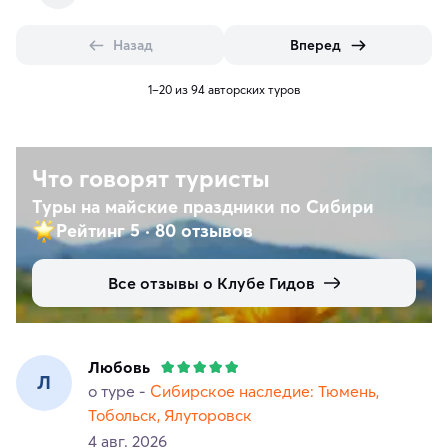
Назад
Вперед
1–20 из 94 авторских туров
Что говорят туристы
Туры на майские праздники по Сибири
Рейтинг 5
·
80 отзывов
Все отзывы о Клубе Гидов
Любовь
Л
о туре -
Сибирское наследие: Тюмень,
Тобольск, Ялуторовск
4 авг. 2026