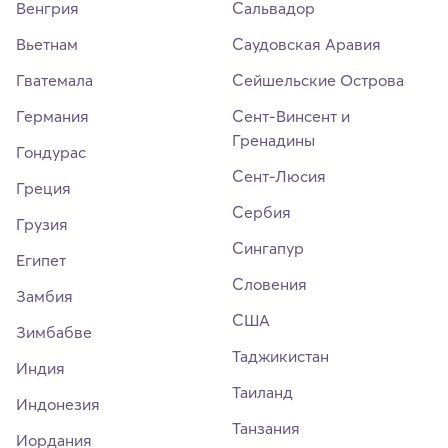
Венгрия
Сальвадор
Вьетнам
Саудовская Аравия
Гватемала
Сейшельские Острова
Германия
Сент-Винсент и
Гренадины
Гондурас
Сент-Люсия
Греция
Сербия
Грузия
Сингапур
Египет
Словения
Замбия
США
Зимбабве
Таджикистан
Индия
Таиланд
Индонезия
Танзания
Иордания