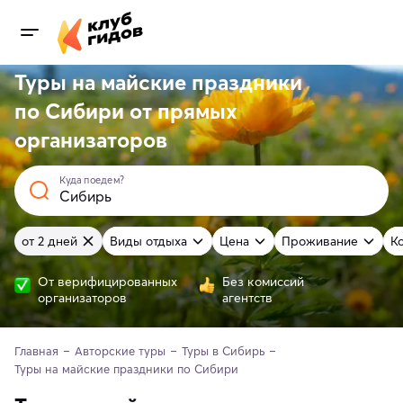
Туры на майские праздники
по Сибири от
прямых
организаторов
Куда поедем?
от 2 дней
Виды отдыха
Цена
Проживание
К
От верифицированных
Без комиссий
организаторов
агентств
Главная
Авторские туры
Туры в Сибирь
Туры на майские праздники по Сибири