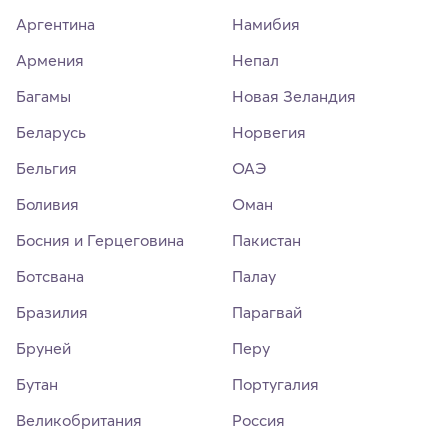
Аргентина
Намибия
Армения
Непал
Багамы
Новая Зеландия
Беларусь
Норвегия
Бельгия
ОАЭ
Боливия
Оман
Босния и Герцеговина
Пакистан
Ботсвана
Палау
Бразилия
Парагвай
Бруней
Перу
Бутан
Португалия
Великобритания
Россия