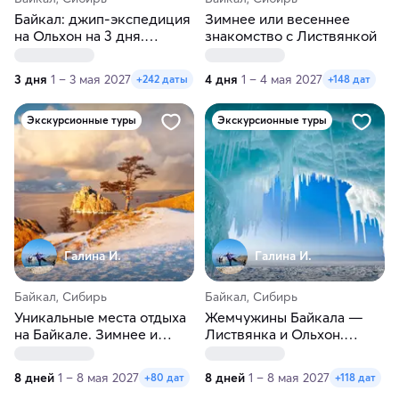
Байкал: джип-экспедиция
Зимнее или весеннее
на Ольхон на 3 дня.
знакомство с Листвянкой
Зимнее или весеннее
приключение
3 дня
1 – 3 мая 2027
4 дня
1 – 4 мая 2027
+242 даты
+148 дат
Экскурсионные туры
Экскурсионные туры
Галина И.
Галина И.
Байкал, Сибирь
Байкал, Сибирь
Уникальные места отдыха
Жемчужины Байкала —
на Байкале. Зимнее и
Листвянка и Ольхон.
весеннее путешествие
Зимнее или весеннее
приключение
8 дней
1 – 8 мая 2027
8 дней
1 – 8 мая 2027
+80 дат
+118 дат