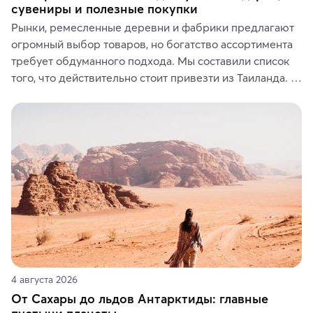
сувениры и полезные покупки
Рынки, ремесленные деревни и фабрики предлагают 
огромный выбор товаров, но богатство ассортимента 
требует обдуманного подхода. Мы составили список 
того, что действительно стоит привезти из Таиланда. 
Вы можете выбрать сладости, фрукты, косметические 
средства, одежду, украшения, предметы интерьера 
или сувениры, а мы расскажем, чем они интересны и 
где их купить.
4 августа 2026
От Сахары до льдов Антарктиды: главные