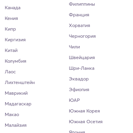
Филиппины
Канада
Франция
Кения
Хорватия
Кипр
Черногория
Киргизия
Чили
Китай
Швейцария
Колумбия
Шри-Ланка
Лаос
Эквадор
Лихтенштейн
Эфиопия
Маврикий
ЮАР
Мадагаскар
Южная Корея
Макао
Южная Осетия
Малайзия
Япония