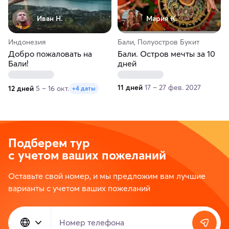
Иван Н.
Мария К.
Индонезия
Бали, Полуостров Букит
Добро пожаловать на
Бали. Остров мечты за 10
Бали!
дней
11 дней
17 – 27 фев. 2027
12 дней
5 – 16 окт.
+4 даты
Подберем тур
с учетом ваших пожеланий
Оставьте свой номер, и мы предложим вам лучшие
варианты с учетом ваших пожеланий
Номер телефона