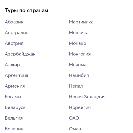
Туры по странам
Абхазия
Мартиника
Австралия
Мексика
Австрия
Монако
Азербайджан
Монголия
Алжир
Мьянма
Аргентина
Намибия
Армения
Непал
Багамы
Новая Зеландия
Беларусь
Норвегия
Бельгия
ОАЭ
Боливия
Оман