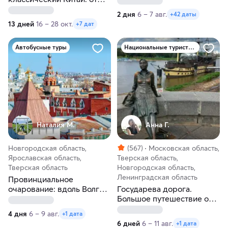
Пекина до Шанхая
горы и Бешбармаг
2 дня
6 – 7 авг.
+42 даты
13 дней
16 – 28 окт.
+7 дат
Автобусные туры
Национальные туристические маршруты России
Наталия М.
Анна Г.
Новгородская область,
(567)
Московская область,
Ярославская область,
Тверская область,
Тверская область
Новгородская область,
Ленинградская область
Провинциальное
очарование: вдоль Волги и
Государева дорога.
Мсты к Ростовскому
Большое путешествие от
кремлю из Санкт-
Московской до
4 дня
6 – 9 авг.
+1 дата
Петербурга
Ленинградской области
6 дней
6 – 11 авг.
+1 дата