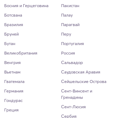
Босния и Герцеговина
Пакистан
Ботсвана
Палау
Бразилия
Парагвай
Бруней
Перу
Бутан
Португалия
Великобритания
Россия
Венгрия
Сальвадор
Вьетнам
Саудовская Аравия
Гватемала
Сейшельские Острова
Германия
Сент-Винсент и
Гренадины
Гондурас
Сент-Люсия
Греция
Сербия