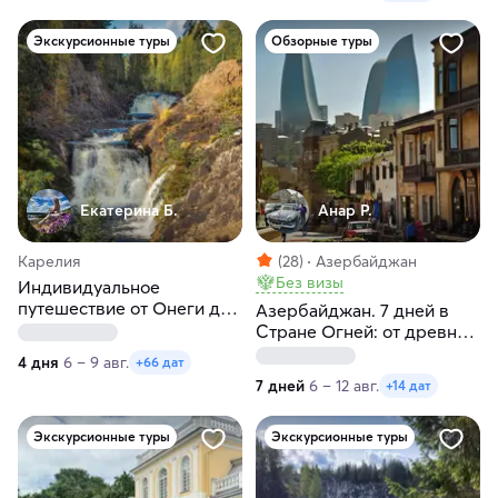
Экскурсионные туры
Обзорные туры
Екатерина Б.
Анар Р.
Карелия
(28)
Азербайджан
Без визы
Индивидуальное
путешествие от Онеги до
Азербайджан. 7 дней в
Ладоги в любые даты
Стране Огней: от древних
крепостей к водопадам
4 дня
6 – 9 авг.
+66 дат
Кавказа и винодельни
7 дней
6 – 12 авг.
+14 дат
Экскурсионные туры
Экскурсионные туры