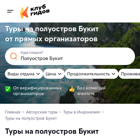
Туры на полуостров Букит
от
прямых
организаторов
Куда поедем?
Виды отдыха
Цена
Продолжительность
Прожива
От верифицированных
Без комиссий
организаторов
агентств
Главная
Авторские туры
Туры в Индонезию
Туры на полуостров Букит
Туры на полуостров Букит