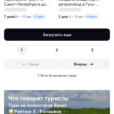
Санкт-Петербурга до
ретропоезд в Гусь-
Соловков
Хрустальный
7 дней
6 – 12 авг.
3 дня
6 – 8 авг.
+1 дата
+3 даты
Загрузить еще
1
2
3
Назад
Вперед
1–20 из 46 авторских туров
Что говорят туристы
Туры на полуостров Букит
Рейтинг 5
·
9 отзывов