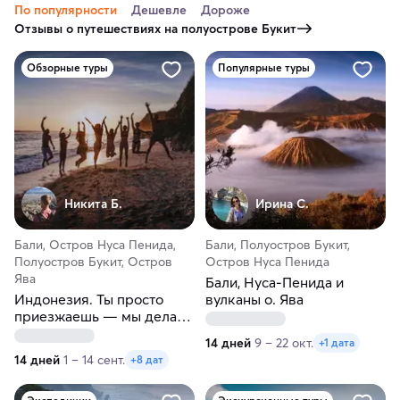
По популярности
Дешевле
Дороже
Отзывы о путешествиях на полуострове Букит
Обзорные туры
Популярные туры
Никита Б.
Ирина С.
Бали, Остров Нуса Пенида,
Бали, Полуостров Букит,
Полуостров Букит, Остров
Остров Нуса Пенида
Ява
Бали, Нуса-Пенида и
Индонезия. Ты просто
вулканы о. Ява
приезжаешь — мы делаем
магию!
14 дней
9 – 22 окт.
+1 дата
14 дней
1 – 14 сент.
+8 дат