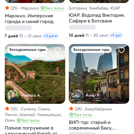
(25)
Марокко
Без визы
Ботсвана, Зимбабве, ЮАР
ЮАР. Водопад Виктория.
Марокко. Имперские
Сафари в Ботсване
города и синий город
10 дней
11 – 20 сент.
+5 дат
7 дней
15 – 21 сент.
+3 даты
Экскурсионные туры
Экскурсионные туры
Никита А.
Анар Р.
(35)
Сучжоу, Сиань,
(28)
Азербайджан
Пекин, Шанхай, Чжанцзяцзе,
Без визы
Лоян
Без визы
ВИП-тур: старый и
Полное погружение в
современный Баку,
классический Китай: от
Розовое озеро, Агатовые