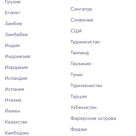
Грузия
Сингапур
Египет
Словения
Замбия
США
Зимбабве
Таджикистан
Индия
Таиланд
Индонезия
Танзания
Иордания
Тунис
Исландия
Туркменистан
Испания
Турция
Италия
Узбекистан
Йемен
Фарерские острова
Казахстан
Фиджи
Камбоджа