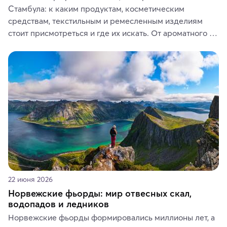
Стамбула: к каким продуктам, косметическим 
средствам, текстильным и ремесленным изделиям 
стоит присмотреться и где их искать. От ароматного 
кофе, специй и сладостей до мозаичных ламп, 
керамики и изделий из кожи на турецких рынках и в 
аутентичных лавках — в подарок близким или себе на 
память о путешествии.
22 июня 2026
Норвежские фьорды: мир отвесных скал,
водопадов и ледников
Норвежские фьорды формировались миллионы лет, а 