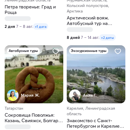
Ленинградская область
Мурманская область,
Кольский полуостров,
Петра творенье: Град и
Арктика
Роща
Арктический вояж.
Автобусный тур на
2 дня
7 – 8 авг.
+1 дата
Кольский полуостров из
Перми
8 дней
7 – 14 авг.
+2 даты
Автобусные туры
Экскурсионные туры
Мария Ж.
Анна Г.
Татарстан
Карелия, Ленинградская
область
Сокровища Поволжья:
Казань, Свияжск, Болгар.
Знакомство с Санкт-
Автобусный тур из Перми
Петербургом и Карелией.