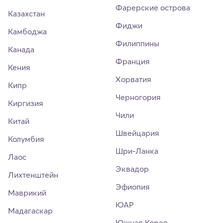
Фарерские острова
Казахстан
Фиджи
Камбоджа
Филиппины
Канада
Франция
Кения
Хорватия
Кипр
Черногория
Киргизия
Чили
Китай
Швейцария
Колумбия
Шри-Ланка
Лаос
Эквадор
Лихтенштейн
Эфиопия
Маврикий
ЮАР
Мадагаскар
Южная Корея