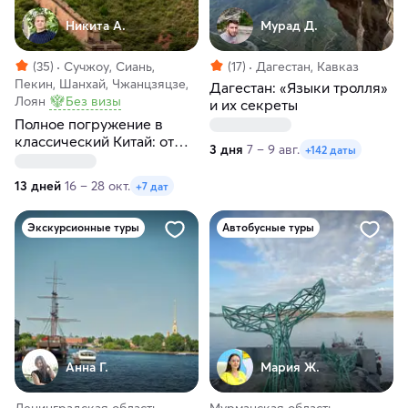
Никита А.
Мурад Д.
(35)
Сучжоу, Сиань,
(17)
Дагестан, Кавказ
Пекин, Шанхай, Чжанцзяцзе,
Дагестан: «Языки тролля»
Лоян
Без визы
и их секреты
Полное погружение в
классический Китай: от
3 дня
7 – 9 авг.
+142 даты
Пекина до Шанхая
13 дней
16 – 28 окт.
+7 дат
Экскурсионные туры
Автобусные туры
Анна Г.
Мария Ж.