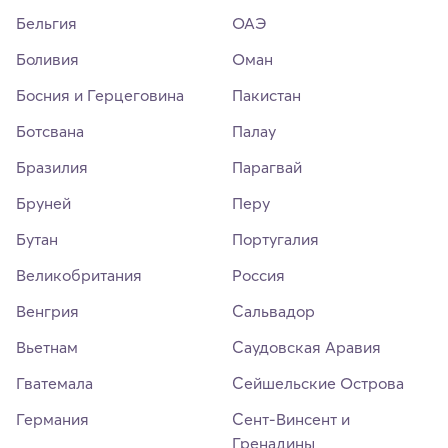
Бельгия
ОАЭ
Боливия
Оман
Босния и Герцеговина
Пакистан
Ботсвана
Палау
Бразилия
Парагвай
Бруней
Перу
Бутан
Португалия
Великобритания
Россия
Венгрия
Сальвадор
Вьетнам
Саудовская Аравия
Гватемала
Сейшельские Острова
Германия
Сент-Винсент и
Гренадины