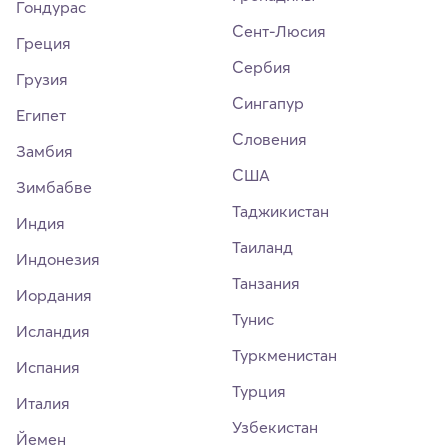
Гондурас
Сент-Люсия
Греция
Сербия
Грузия
Сингапур
Египет
Словения
Замбия
США
Зимбабве
Таджикистан
Индия
Таиланд
Индонезия
Танзания
Иордания
Тунис
Исландия
Туркменистан
Испания
Турция
Италия
Узбекистан
Йемен