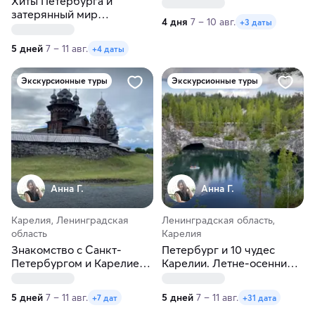
Хиты Петербурга и
затерянный мир
4 дня
7 – 10 авг.
+3 даты
водопадов Карелии
5 дней
7 – 11 авг.
+4 даты
Экскурсионные туры
Экскурсионные туры
Анна Г.
Анна Г.
Карелия, Ленинградская
Ленинградская область,
область
Карелия
Знакомство с Санкт-
Петербург и 10 чудес
Петербургом и Карелией.
Карелии. Летне-осенний
Рускеала, Кижи, Валаам
тур
5 дней
7 – 11 авг.
5 дней
7 – 11 авг.
+7 дат
+31 дата