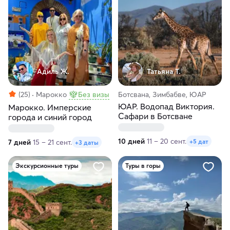
Адиль Ж.
Татьяна Т.
(25)
Марокко
Без визы
Ботсвана, Зимбабве, ЮАР
ЮАР. Водопад Виктория.
Марокко. Имперские
Сафари в Ботсване
города и синий город
10 дней
11 – 20 сент.
+5 дат
7 дней
15 – 21 сент.
+3 даты
Экскурсионные туры
Туры в горы