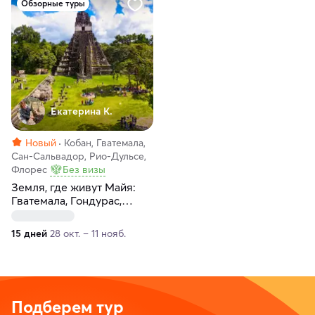
Обзорные туры
Екатерина К.
Новый
Кобан, Гватемала,
Сан-Сальвадор, Рио-Дульсе,
Флорес
Без визы
Земля, где живут Майя:
Гватемала, Гондурас,
Сальвадор со
специалистом по истории
15 дней
28 окт. – 11 нояб.
древних цивилизаций
Подберем тур