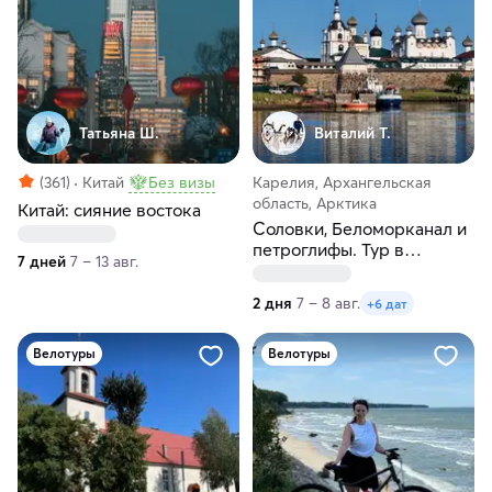
Татьяна Ш.
Виталий Т.
(361)
Китай
Без визы
Карелия, Архангельская
область, Арктика
Китай: сияние востока
Соловки, Беломорканал и
петроглифы. Тур в
7 дней
7 – 13 авг.
Карелию и Архангельскую
область
2 дня
7 – 8 авг.
+6 дат
Велотуры
Велотуры