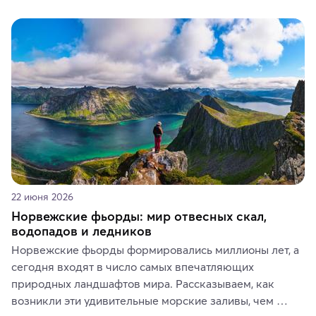
кофе, специй и сладостей до мозаичных ламп, 
керамики и изделий из кожи на турецких рынках и в 
аутентичных лавках — в подарок близким или себе на 
память о путешествии.
22 июня 2026
Норвежские фьорды: мир отвесных скал,
водопадов и ледников
Норвежские фьорды формировались миллионы лет, а 
сегодня входят в число самых впечатляющих 
природных ландшафтов мира. Рассказываем, как 
возникли эти удивительные морские заливы, чем 