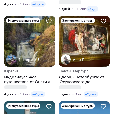
Рускеала, Кижи,
4 дня
7 – 10 авг.
+4 даты
Ладожские шхеры
5 дней
7 – 11 авг.
+7 дат
Экскурсионные туры
Экскурсионные туры
Екатерина Б.
Анна Г.
Карелия
Санкт-Петербург
Индивидуальное
Дворцы Петербурга: от
путешествие от Онеги до
Юсуповского до
Ладоги в любые даты
Шуваловского
4 дня
7 – 10 авг.
3 дня
7 – 9 авг.
+65 дат
+2 даты
Экскурсионные туры
Экскурсионные туры