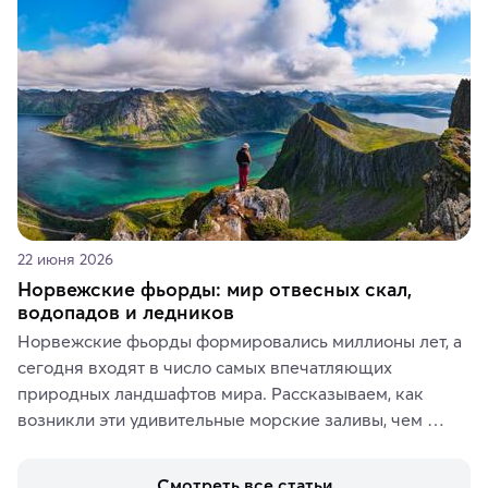
аутентичных лавках — в подарок близким или себе на 
память о путешествии.
22 июня 2026
Норвежские фьорды: мир отвесных скал,
водопадов и ледников
Норвежские фьорды формировались миллионы лет, а 
сегодня входят в число самых впечатляющих 
природных ландшафтов мира. Рассказываем, как 
возникли эти удивительные морские заливы, чем 
знаменит «Король фьордов», где находятся самые 
живописные смотровые площадки и какие точки 
Смотреть все статьи