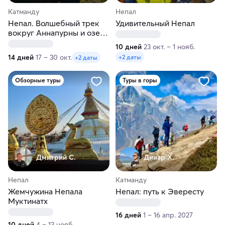
Катманду
Непал
Непал. Волшебный трек
Удивительный Непал
вокруг Аннапурны и озеро
Тиличо
10 дней
23 окт. – 1 нояб.
14 дней
17 – 30 окт.
+2 даты
+2 даты
Обзорные туры
Туры в горы
Дмитрий С.
Динар Х.
Непал
Катманду
Жемчужина Непала
Непал: путь к Эвересту
Муктинатх
16 дней
1 – 16 апр. 2027
10 дней
4 – 13 нояб.