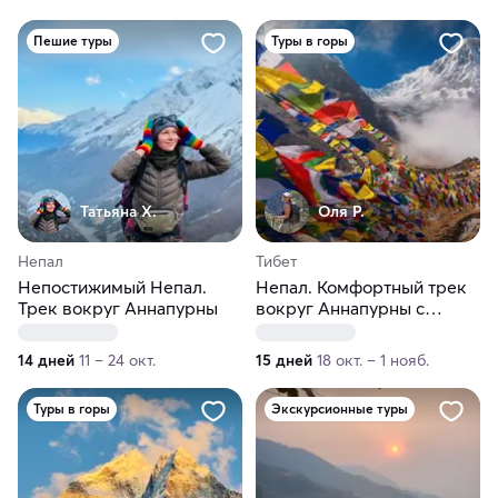
Пешие туры
Туры в горы
Татьяна Х.
Оля Р.
Непал
Тибет
Непостижимый Непал.
Непал. Комфортный трек
Трек вокруг Аннапурны
вокруг Аннапурны с
озером Тиличо
14 дней
11 – 24 окт.
15 дней
18 окт. – 1 нояб.
Туры в горы
Экскурсионные туры