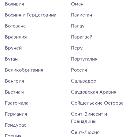
Боливия
Оман
Босния и Герцеговина
Пакистан
Ботсвана
Палау
Бразилия
Парагвай
Бруней
Перу
Бутан
Португалия
Великобритания
Россия
Венгрия
Сальвадор
Вьетнам
Саудовская Аравия
Гватемала
Сейшельские Острова
Германия
Сент-Винсент и
Гренадины
Гондурас
Сент-Люсия
Греция