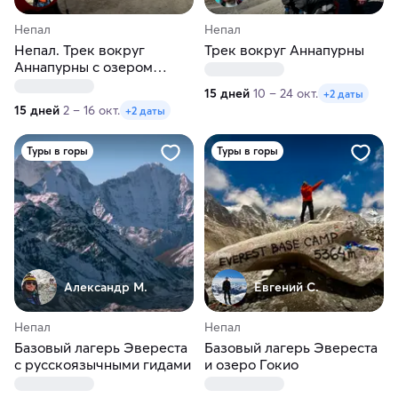
Непал
Непал
Непал. Трек вокруг
Трек вокруг Аннапурны
Аннапурны с озером
Тиличо
15 дней
10 – 24 окт.
+2 даты
15 дней
2 – 16 окт.
+2 даты
Туры в горы
Туры в горы
Александр М.
Евгений С.
Непал
Непал
Базовый лагерь Эвереста
Базовый лагерь Эвереста
с русскоязычными гидами
и озеро Гокио