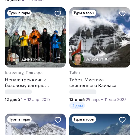
Туры в горы
Туры в горы
Дмитрий С.
Альберт Х.
Катманду, Покхара
Тибет
Непал: треккинг к
Тибет. Мистика
базовому лагерю
священного Кайласа
Аннапурны
12 дней
1 – 12 апр. 2027
13 дней
29 апр. – 11 мая 2027
+1 дата
Туры в горы
Туры в горы