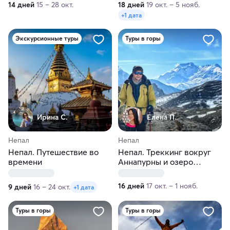
14 дней
15 – 28 окт.
18 дней
19 окт. – 5 нояб.
+1 дата
Экскурсионные туры
Туры в горы
Ирина С.
Елена П.
Непал
Непал
Непал. Путешествие во
Непал. Треккинг вокруг
времени
Аннапурны и озеро
Тиличо
16 дней
17 окт. – 1 нояб.
9 дней
16 – 24 окт.
+1 дата
Туры в горы
Туры в горы