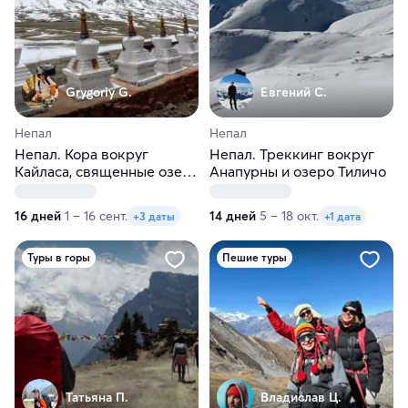
Grygoriy G.
Евгений С.
Непал
Непал
Непал. Кора вокруг
Непал. Треккинг вокруг
Кайласа, священные озера
Анапурны и озеро Тиличо
Манасаровар и Ракшас
Тал: символизм и
16 дней
1 – 16 сент.
14 дней
5 – 18 окт.
+3 даты
+1 дата
паломничество
Туры в горы
Пешие туры
Татьяна П.
Владислав Ц.