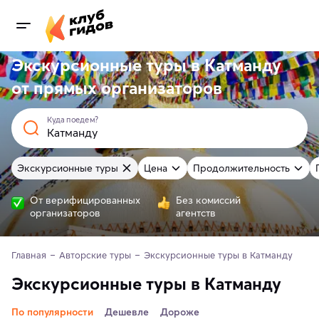
Экскурсионные туры в Катманду
от
прямых
организаторов
Куда поедем?
Экскурсионные туры
Цена
Продолжительность
От верифицированных
Без комиссий
организаторов
агентств
Главная
Авторские туры
Экскурсионные туры в Катманду
Экскурсионные туры в Катманду
По популярности
Дешевле
Дороже