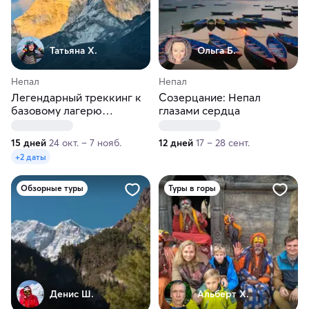
Татьяна Х.
Ольга Б.
Непал
Непал
Легендарный треккинг к
Созерцание: Непал
базовому лагерю
глазами сердца
Эвереста
15 дней
24 окт. – 7 нояб.
12 дней
17 – 28 сент.
+2 даты
Обзорные туры
Туры в горы
Денис Ш.
Альберт Х.