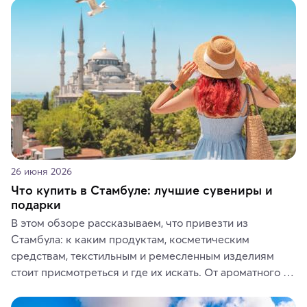
животные и маршруты, которые дарят одни из самых 
ярких впечатлений от путешествий.
26 июня 2026
Что купить в Стамбуле: лучшие сувениры и
подарки
В этом обзоре рассказываем, что привезти из 
Стамбула: к каким продуктам, косметическим 
средствам, текстильным и ремесленным изделиям 
стоит присмотреться и где их искать. От ароматного 
кофе, специй и сладостей до мозаичных ламп, 
керамики и изделий из кожи на турецких рынках и в 