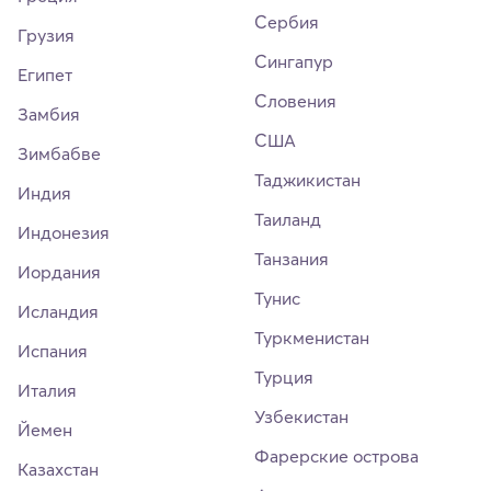
Сербия
Грузия
Сингапур
Египет
Словения
Замбия
США
Зимбабве
Таджикистан
Индия
Таиланд
Индонезия
Танзания
Иордания
Тунис
Исландия
Туркменистан
Испания
Турция
Италия
Узбекистан
Йемен
Фарерские острова
Казахстан