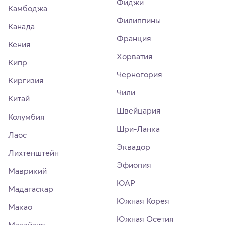
Фиджи
Камбоджа
Филиппины
Канада
Франция
Кения
Хорватия
Кипр
Черногория
Киргизия
Чили
Китай
Швейцария
Колумбия
Шри-Ланка
Лаос
Эквадор
Лихтенштейн
Эфиопия
Маврикий
ЮАР
Мадагаскар
Южная Корея
Макао
Южная Осетия