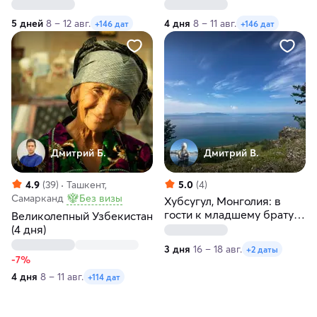
Самарканд за 5 дней
4 дня
5 дней
8 – 12 авг.
4 дня
8 – 11 авг.
+146 дат
+146 дат
Дмитрий Б.
Дмитрий В.
4.9
(39)
Ташкент,
5.0
(4)
Самарканд
Без визы
Хубсугул, Монголия: в
гости к младшему брату
Великолепный Узбекистан
Байкала
(4 дня)
3 дня
16 – 18 авг.
+2 даты
-7%
4 дня
8 – 11 авг.
+114 дат