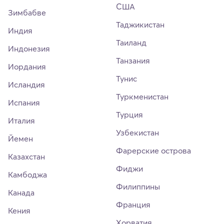
США
Зимбабве
Таджикистан
Индия
Таиланд
Индонезия
Танзания
Иордания
Тунис
Исландия
Туркменистан
Испания
Турция
Италия
Узбекистан
Йемен
Фарерские острова
Казахстан
Фиджи
Камбоджа
Филиппины
Канада
Франция
Кения
Хорватия