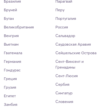
Бразилия
Парагвай
Бруней
Перу
Бутан
Португалия
Великобритания
Россия
Венгрия
Сальвадор
Вьетнам
Саудовская Аравия
Гватемала
Сейшельские Острова
Германия
Сент-Винсент и
Гренадины
Гондурас
Сент-Люсия
Греция
Сербия
Грузия
Сингапур
Египет
Словения
Замбия