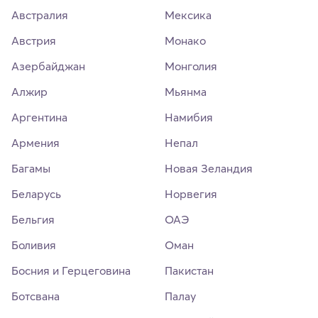
Австралия
Мексика
Австрия
Монако
Азербайджан
Монголия
Алжир
Мьянма
Аргентина
Намибия
Армения
Непал
Багамы
Новая Зеландия
Беларусь
Норвегия
Бельгия
ОАЭ
Боливия
Оман
Босния и Герцеговина
Пакистан
Ботсвана
Палау