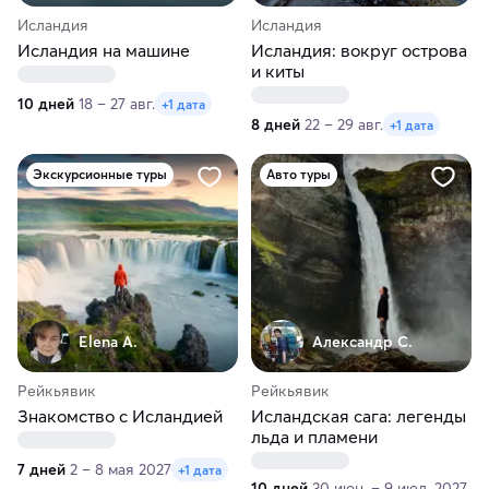
Исландия
Исландия
Исландия на машине
Исландия: вокруг острова
и киты
10 дней
18 – 27 авг.
+1 дата
8 дней
22 – 29 авг.
+1 дата
Экскурсионные туры
Авто туры
Elena A.
Александр С.
Рейкьявик
Рейкьявик
Знакомство с Исландией
Исландская сага: легенды
льда и пламени
7 дней
2 – 8 мая 2027
+1 дата
10 дней
30 июн. – 9 июл. 2027