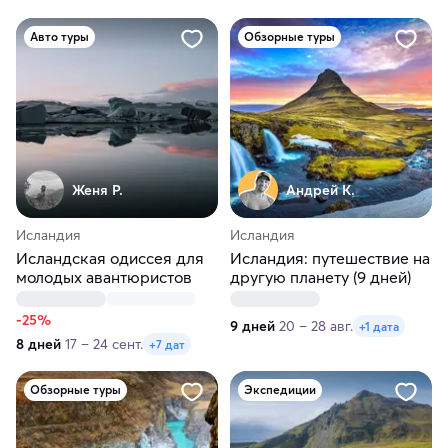
Авто туры
Обзорные туры
Женя Р.
Андрей К.
Исландия
Исландия
Исландская одиссея для
Исландия: путешествие на
молодых авантюристов
другую планету (9 дней)
-25%
9 дней
20 – 28 авг.
+1 дата
8 дней
17 – 24 сент.
+7 дат
Обзорные туры
Экспедиции