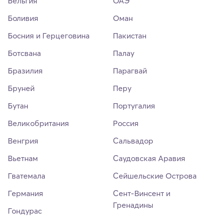
Бельгия
ОАЭ
Боливия
Оман
Босния и Герцеговина
Пакистан
Ботсвана
Палау
Бразилия
Парагвай
Бруней
Перу
Бутан
Португалия
Великобритания
Россия
Венгрия
Сальвадор
Вьетнам
Саудовская Аравия
Гватемала
Сейшельские Острова
Германия
Сент-Винсент и
Гренадины
Гондурас