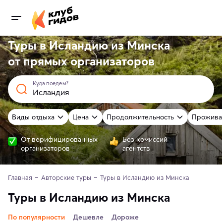
Туры в Исландию из Минска
от
прямых
организаторов
Куда поедем?
Виды отдыха
Цена
Продолжительность
Прожива
От верифицированных
Без комиссий
организаторов
агентств
Главная
Авторские туры
Туры в Исландию из Минска
Туры в Исландию из Минска
По популярности
Дешевле
Дороже