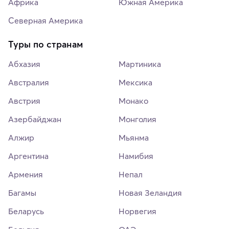
Африка
Южная Америка
Северная Америка
Туры по странам
Абхазия
Мартиника
Австралия
Мексика
Австрия
Монако
Азербайджан
Монголия
Алжир
Мьянма
Аргентина
Намибия
Армения
Непал
Багамы
Новая Зеландия
Беларусь
Норвегия