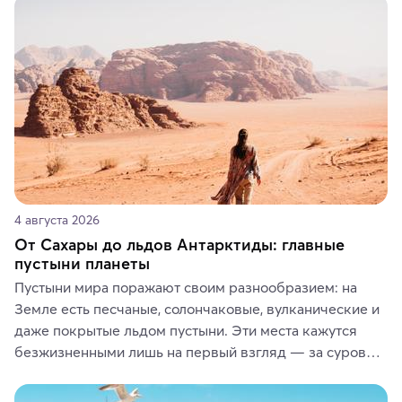
4 августа 2026
От Сахары до льдов Антарктиды: главные
пустыни планеты
Пустыни мира поражают своим разнообразием: на 
Земле есть песчаные, солончаковые, вулканические и 
даже покрытые льдом пустыни. Эти места кажутся 
безжизненными лишь на первый взгляд — за суровой 
красотой скрываются древние культуры, редкие 
животные и маршруты, которые дарят одни из самых 