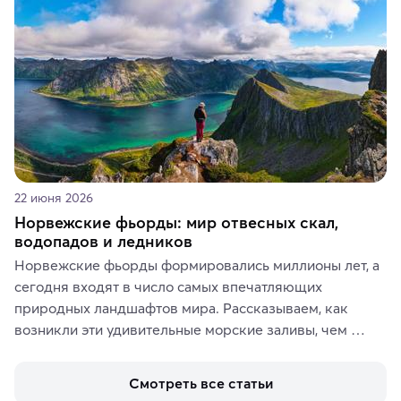
аутентичных лавках — в подарок близким или себе на 
память о путешествии.
22 июня 2026
Норвежские фьорды: мир отвесных скал,
водопадов и ледников
Норвежские фьорды формировались миллионы лет, а 
сегодня входят в число самых впечатляющих 
природных ландшафтов мира. Рассказываем, как 
возникли эти удивительные морские заливы, чем 
знаменит «Король фьордов», где находятся самые 
живописные смотровые площадки и какие точки 
Смотреть все статьи
включить в маршрут по Норвегии.