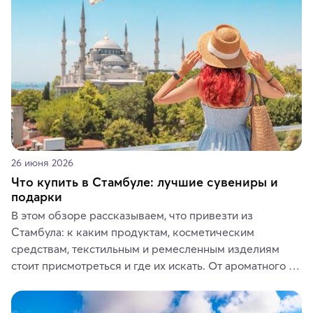
ярких впечатлений от путешествий.
26 июня 2026
Что купить в Стамбуле: лучшие сувениры и
подарки
В этом обзоре рассказываем, что привезти из 
Стамбула: к каким продуктам, косметическим 
средствам, текстильным и ремесленным изделиям 
стоит присмотреться и где их искать. От ароматного 
кофе, специй и сладостей до мозаичных ламп, 
керамики и изделий из кожи на турецких рынках и в 