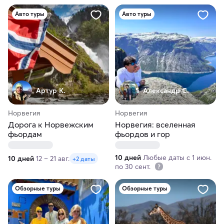
Авто туры
Авто туры
Артур К.
Александр С.
Норвегия
Норвегия
Дорога к Норвежским
Норвегия: вселенная
фьордам
фьордов и гор
10 дней
Любые даты с 1 июн.
10 дней
12 – 21 авг.
+2 даты
по 30 сент.
Обзорные туры
Обзорные туры