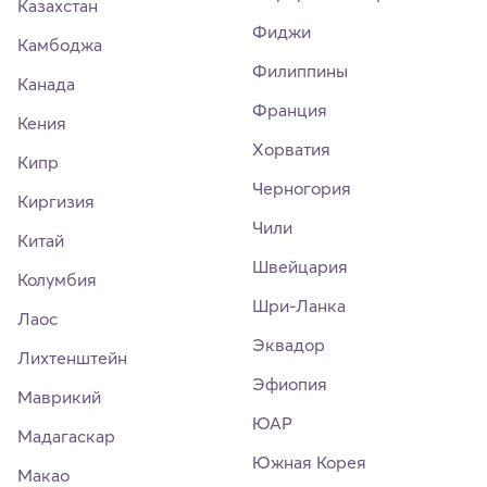
Казахстан
Фиджи
Камбоджа
Филиппины
Канада
Франция
Кения
Хорватия
Кипр
Черногория
Киргизия
Чили
Китай
Швейцария
Колумбия
Шри-Ланка
Лаос
Эквадор
Лихтенштейн
Эфиопия
Маврикий
ЮАР
Мадагаскар
Южная Корея
Макао