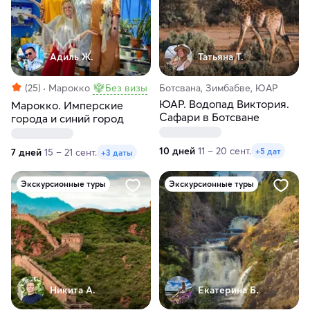
Адиль Ж.
Татьяна Т.
(25)
Марокко
Без визы
Ботсвана, Зимбабве, ЮАР
ЮАР. Водопад Виктория.
Марокко. Имперские
Сафари в Ботсване
города и синий город
10 дней
11 – 20 сент.
+5 дат
7 дней
15 – 21 сент.
+3 даты
Экскурсионные туры
Экскурсионные туры
Никита А.
Екатерина Б.