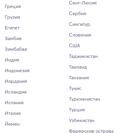
Сент-Люсия
Греция
Сербия
Грузия
Сингапур
Египет
Словения
Замбия
США
Зимбабве
Таджикистан
Индия
Таиланд
Индонезия
Танзания
Иордания
Тунис
Исландия
Туркменистан
Испания
Турция
Италия
Узбекистан
Йемен
Фарерские острова