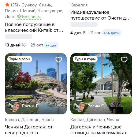
(35)
Сучжоу, Сиань,
Карелия
Пекин, Шанхай, Чжанцзяцзе,
Индивидуальное
Лоян
Без визы
путешествие от Онеги до
Ладоги в любые даты
Полное погружение в
классический Китай: от
4 дня
8 – 11 авг.
+64 даты
Пекина до Шанхая
13 дней
16 – 28 окт.
+7 дат
Туры в горы
Туры в горы
Расим Г.
Расим Г.
Кавказ, Дагестан, Чечня
Кавказ, Дагестан, Чечня
Чечня и Дагестан: от
Дагестан и Чечня: две
севера до юга
столицы на максималках