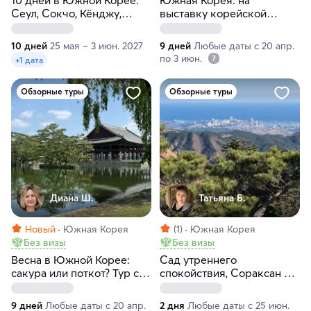
10 дней в Южной Корее:
Южная Корея: на
Сеул, Сокчо, Кёнджу,
выставку корейской
Пусан, Капхён
косметики. Тур с
перелетом
10 дней
25 мая – 3 июн. 2027
9 дней
Любые даты с 20 апр.
по 3 июн.
+1 дата
Обзорные туры
Обзорные туры
Диана Ш.
Татьяна Б.
Новый
Южная Корея
(1)
Южная Корея
Без визы
Без визы
Весна в Южной Корее:
Сад утреннего
сакура или поткот? Тур с
спокойствия, Сораксан и
перелетом
Восточное море: 2 дня
среди гор, моря и
9 дней
Любые даты с 20 апр.
2 дня
Любые даты с 25 июн.