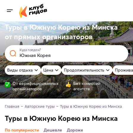
Туры в Южную Корею из Минска
от
прямых
организаторов
Куда поедем?
Виды отдыха
Цена
Продолжительность
Прожива
От верифицированных
Без комиссий
организаторов
агентств
Главная
Авторские туры
Туры в Южную Корею из Минска
Туры в Южную Корею из Минска
По популярности
Дешевле
Дороже