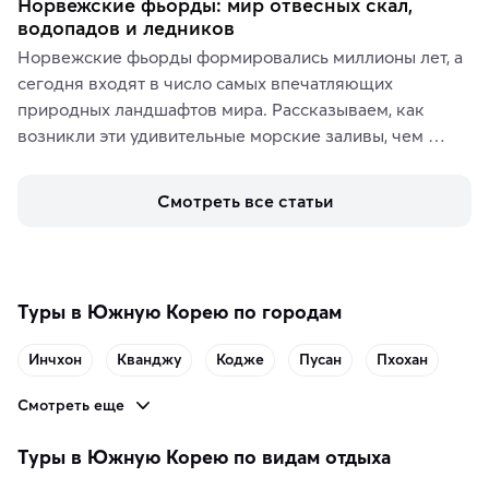
Норвежские фьорды: мир отвесных скал,
водопадов и ледников
Норвежские фьорды формировались миллионы лет, а 
сегодня входят в число самых впечатляющих 
природных ландшафтов мира. Рассказываем, как 
возникли эти удивительные морские заливы, чем 
знаменит «Король фьордов», где находятся самые 
живописные смотровые площадки и какие точки 
Смотреть все статьи
включить в маршрут по Норвегии.
Туры в Южную Корею по городам
Инчхон
Кванджу
Кодже
Пусан
Пхохан
Смотреть еще
Туры в Южную Корею по видам отдыха