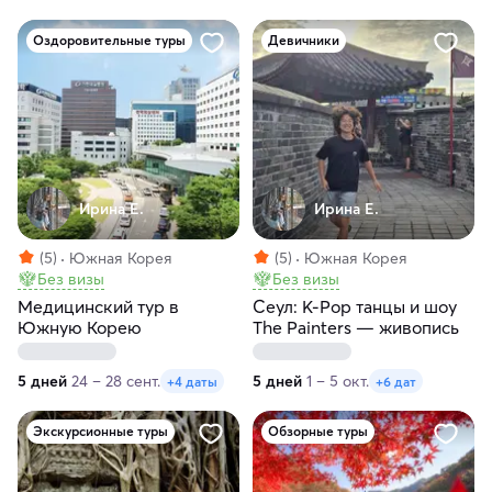
Оздоровительные туры
Девичники
Ирина Е.
Ирина Е.
(5)
Южная Корея
(5)
Южная Корея
Без визы
Без визы
Медицинский тур в
Сеул: K‑Pop танцы и шоу
Южную Корею
The Painters — живопись
5 дней
24 – 28 сент.
5 дней
1 – 5 окт.
+4 даты
+6 дат
Экскурсионные туры
Обзорные туры