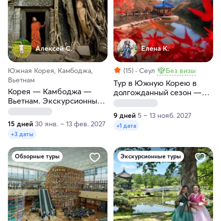
Алексей С.
Елена К.
Южная Корея, Камбоджа,
(15)
Сеул
Без визы
Вьетнам
Тур в Южную Корею в
Корея — Камбоджа —
долгожданный сезон —
Вьетнам. Экскурсионный
танпхун
тур с пляжным отдыхом
9 дней
5 – 13 нояб. 2027
15 дней
30 янв. – 13 фев. 2027
+1 дата
+3 даты
Обзорные туры
Экскурсионные туры