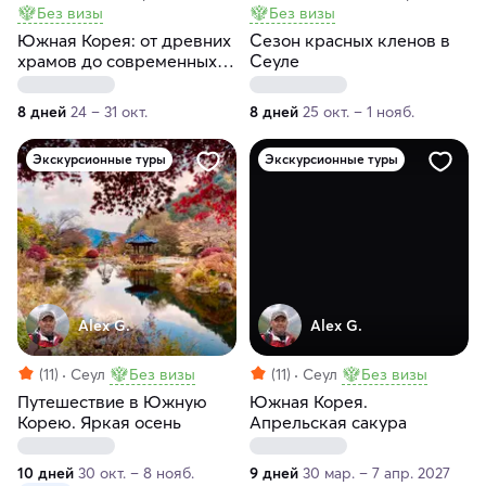
Без визы
Без визы
Южная Корея: от древних
Сезон красных кленов в
храмов до современных
Сеуле
чудес
8 дней
24 – 31 окт.
8 дней
25 окт. – 1 нояб.
Экскурсионные туры
Экскурсионные туры
Alex G.
Alex G.
(11)
Сеул
Без визы
(11)
Сеул
Без визы
Путешествие в Южную
Южная Корея.
Корею. Яркая осень
Апрельская сакура
10 дней
30 окт. – 8 нояб.
9 дней
30 мар. – 7 апр. 2027