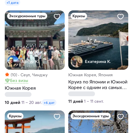
+1 дата
Экскурсионные туры
Круизы
Артур К.
Екатерина К.
(10)
Сеул, Чинджу
Южная Корея, Япония
Без визы
Круиз по Японии и Южной
Корее с одним из самых
Южная Корея
узнаваемых российских
популяризаторов истории
11 дней
1 – 11 сент.
10 дней
11 – 20 авг.
+6 дат
и культуры
Круизы
Экскурсионные туры