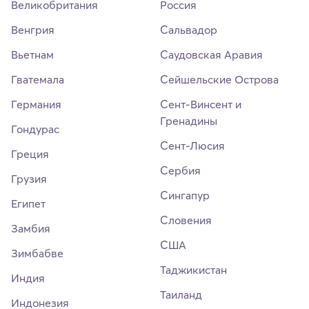
Великобритания
Россия
Венгрия
Сальвадор
Вьетнам
Саудовская Аравия
Гватемала
Сейшельские Острова
Германия
Сент-Винсент и
Гренадины
Гондурас
Сент-Люсия
Греция
Сербия
Грузия
Сингапур
Египет
Словения
Замбия
США
Зимбабве
Таджикистан
Индия
Таиланд
Индонезия