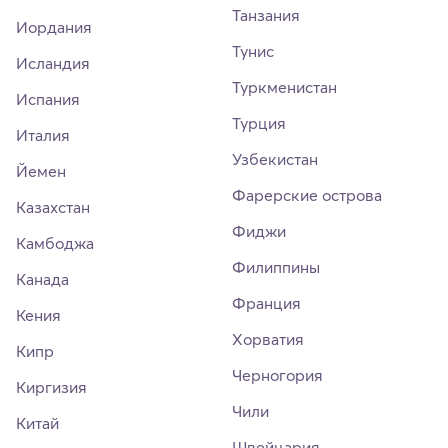
Танзания
Иордания
Тунис
Исландия
Туркменистан
Испания
Турция
Италия
Узбекистан
Йемен
Фарерские острова
Казахстан
Фиджи
Камбоджа
Филиппины
Канада
Франция
Кения
Хорватия
Кипр
Черногория
Киргизия
Чили
Китай
Швейцария