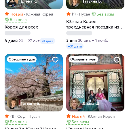
Елена К.
Татьяна Б.
Новый
Южная Корея
(1)
Пусан
Без визы
Без визы
Южная Корея:
Корея для всех
трехдневная поездка из
Сеула в Кёнджу и Пусан
3 дня
30 окт. – 1 нояб.
8 дней
20 – 27 окт.
+1 дата
+31 дата
Обзорные туры
Обзорные туры
Татьяна Б.
Диана Ш.
(1)
Сеул, Пусан
Новый
Южная Корея
Без визы
Без визы