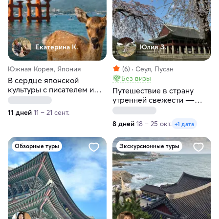
Екатерина К.
Юлия З.
Южная Корея, Япония
(6)
Сеул, Пусан
Без визы
В сердце японской
культуры с писателем и
Путешествие в страну
журналистом. Круиз по
утренней свежести ―
Японии и Южной Корее на
Южную Корею
11 дней
11 – 21 сент.
Мегаяхте
8 дней
18 – 25 окт.
+1 дата
Обзорные туры
Экскурсионные туры