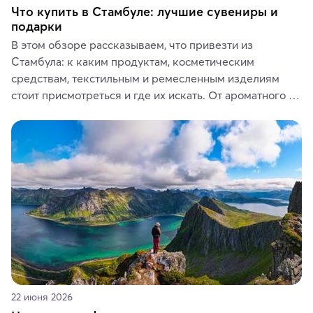
Что купить в Стамбуле: лучшие сувениры и
подарки
В этом обзоре рассказываем, что привезти из 
Стамбула: к каким продуктам, косметическим 
средствам, текстильным и ремесленным изделиям 
стоит присмотреться и где их искать. От ароматного 
кофе, специй и сладостей до мозаичных ламп, 
керамики и изделий из кожи на турецких рынках и в 
аутентичных лавках — в подарок близким или себе на 
память о путешествии.
22 июня 2026