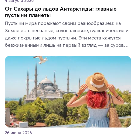
4 августа 2026
От Сахары до льдов Антарктиды: главные
пустыни планеты
Пустыни мира поражают своим разнообразием: на 
Земле есть песчаные, солончаковые, вулканические и 
даже покрытые льдом пустыни. Эти места кажутся 
безжизненными лишь на первый взгляд — за суровой 
красотой скрываются древние культуры, редкие 
животные и маршруты, которые дарят одни из самых 
ярких впечатлений от путешествий.
26 июня 2026