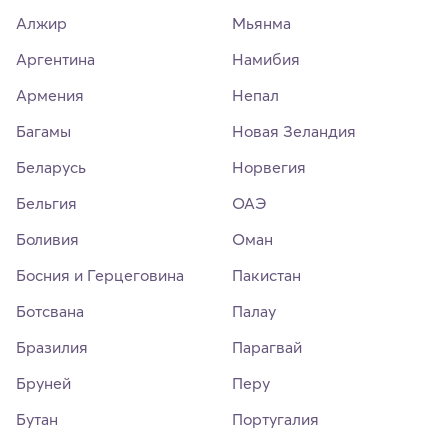
Алжир
Мьянма
Аргентина
Намибия
Армения
Непал
Багамы
Новая Зеландия
Беларусь
Норвегия
Бельгия
ОАЭ
Боливия
Оман
Босния и Герцеговина
Пакистан
Ботсвана
Палау
Бразилия
Парагвай
Бруней
Перу
Бутан
Португалия