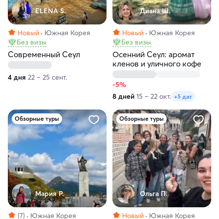
ELENA S.
Диана Ш.
Новый
Южная Корея
Новый
Южная Корея
Без визы
Без визы
Современный Сеул
Осенний Сеул: аромат
кленов и уличного кофе
4 дня
22 – 25 сент.
-5%
8 дней
15 – 22 окт.
+5 дат
Обзорные туры
Обзорные туры
Мария Р.
Ольга П.
(7)
Южная Корея
Новый
Южная Корея