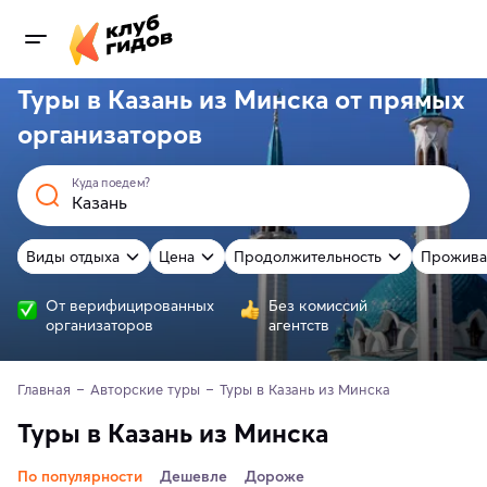
Туры в Казань из Минска от
прямых
организаторов
Куда поедем?
Виды отдыха
Цена
Продолжительность
Прожива
От верифицированных
Без комиссий
организаторов
агентств
Главная
Авторские туры
Туры в Казань из Минска
Туры в Казань из Минска
По популярности
Дешевле
Дороже