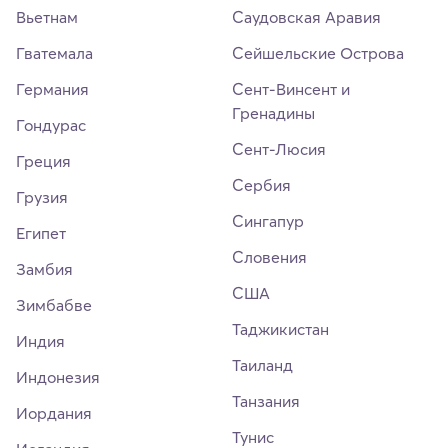
Вьетнам
Саудовская Аравия
Гватемала
Сейшельские Острова
Германия
Сент-Винсент и
Гренадины
Гондурас
Сент-Люсия
Греция
Сербия
Грузия
Сингапур
Египет
Словения
Замбия
США
Зимбабве
Таджикистан
Индия
Таиланд
Индонезия
Танзания
Иордания
Тунис