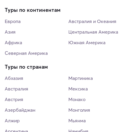
Туры по континентам
Европа
Австралия и Океания
Азия
Центральная Америка
Африка
Южная Америка
Северная Америка
Туры по странам
Абхазия
Мартиника
Австралия
Мексика
Австрия
Монако
Азербайджан
Монголия
Алжир
Мьянма
Аргентина
Намибия