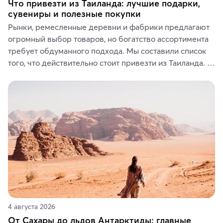
Что привезти из Таиланда: лучшие подарки,
сувениры и полезные покупки
Рынки, ремесленные деревни и фабрики предлагают 
огромный выбор товаров, но богатство ассортимента 
требует обдуманного подхода. Мы составили список 
того, что действительно стоит привезти из Таиланда. 
Вы можете выбрать сладости, фрукты, косметические 
средства, одежду, украшения, предметы интерьера 
или сувениры, а мы расскажем, чем они интересны и 
где их купить.
4 августа 2026
От Сахары до льдов Антарктиды: главные