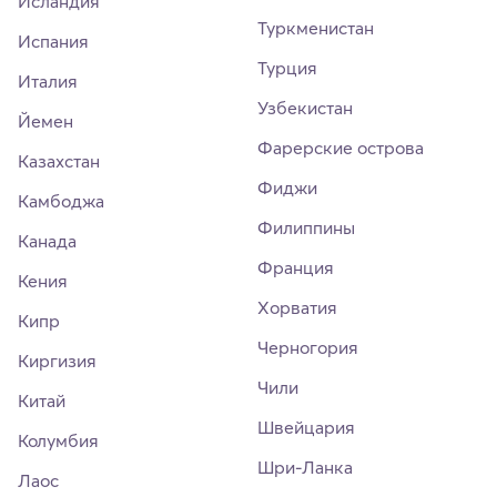
Исландия
Туркменистан
Испания
Турция
Италия
Узбекистан
Йемен
Фарерские острова
Казахстан
Фиджи
Камбоджа
Филиппины
Канада
Франция
Кения
Хорватия
Кипр
Черногория
Киргизия
Чили
Китай
Швейцария
Колумбия
Шри-Ланка
Лаос