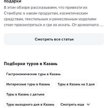
подарки
В этом обзоре рассказываем, что привезти из 
Стамбула: к каким продуктам, косметическим 
средствам, текстильным и ремесленным изделиям 
стоит присмотреться и где их искать. От ароматного 
кофе, специй и сладостей до мозаичных ламп, 
керамики и изделий из кожи на турецких рынках и в 
Смотреть все статьи
аутентичных лавках — в подарок близким или себе на 
память о путешествии.
Подборки туров в Казань
Гастрономические туры в Казань
Интересные туры в Казань
Туры в Казань на 3 дня
Туры в Казань с детьми
Смотреть еще
Туры выходного дня в Казань