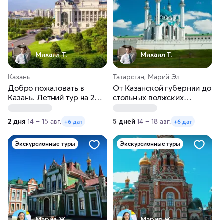
Михаил Т.
Михаил Т.
Казань
Татарстан, Марий Эл
Добро пожаловать в
От Казанской губернии до
Казань. Летний тур на 2
стольных волжских
дня
градов. Экскурсионный
тур в Казань и Йошкар-
2 дня
14 – 15 авг.
5 дней
14 – 18 авг.
+6 дат
+6 дат
Олу на 5 дней
Экскурсионные туры
Экскурсионные туры
Мария Ж.
Мария Ж.