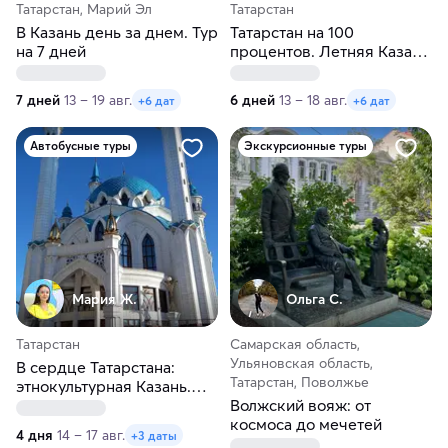
Татарстан, Марий Эл
Татарстан
В Казань день за днем. Тур
Татарстан на 100
на 7 дней
процентов. Летняя Казань
на 6 дней
7 дней
13 – 19 авг.
6 дней
13 – 18 авг.
+6 дат
+6 дат
Автобусные туры
Экскурсионные туры
Мария Ж.
Ольга С.
Татарстан
Самарская область,
Ульяновская область,
В сердце Татарстана:
Татарстан, Поволжье
этнокультурная Казань.
Автобусный тур из Перми
Волжский вояж: от
космоса до мечетей
4 дня
14 – 17 авг.
+3 даты