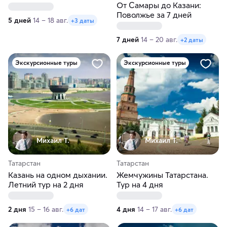
Автобусный тур из Перми
От Самары до Казани:
Поволжье за 7 дней
5 дней
14 – 18 авг.
+3 даты
7 дней
14 – 20 авг.
+2 даты
Экскурсионные туры
Экскурсионные туры
Михаил Т.
Михаил Т.
Татарстан
Татарстан
Казань на одном дыхании.
Жемчужины Татарстана.
Летний тур на 2 дня
Тур на 4 дня
2 дня
15 – 16 авг.
4 дня
14 – 17 авг.
+6 дат
+6 дат