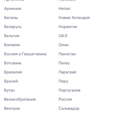
Армения
Непал
Багамы
Новая Зеландия
Беларусь
Норвегия
Бельгия
ОАЭ
Боливия
Оман
Босния и Герцеговина
Пакистан
Ботсвана
Палау
Бразилия
Парагвай
Бруней
Перу
Бутан
Португалия
Великобритания
Россия
Венгрия
Сальвадор