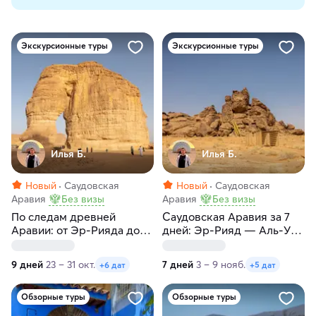
Экскурсионные туры
Экскурсионные туры
Илья Б.
Илья Б.
Новый
Саудовская
Новый
Саудовская
Аравия
Без визы
Аравия
Без визы
По следам древней
Саудовская Аравия за 7
Аравии: от Эр-Рияда до
дней: Эр-Рияд — Аль-Ула
Красного моря
— Джидда
9 дней
23 – 31 окт.
7 дней
3 – 9 нояб.
+6 дат
+5 дат
Обзорные туры
Обзорные туры