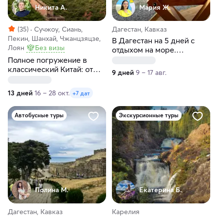
Никита А.
Мария Ж.
(35)
Сучжоу, Сиань,
Дагестан, Кавказ
Пекин, Шанхай, Чжанцзяцзе,
В Дагестан на 5 дней с
Лоян
Без визы
отдыхом на море.
Автобусный тур из Перми
Полное погружение в
классический Китай: от
9 дней
9 – 17 авг.
Пекина до Шанхая
13 дней
16 – 28 окт.
+7 дат
Автобусные туры
Экскурсионные туры
Полина М.
Екатерина Б.
Дагестан, Кавказ
Карелия