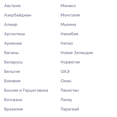
Австрия
Монако
Азербайджан
Монголия
Алжир
Мьянма
Аргентина
Намибия
Армения
Непал
Багамы
Новая Зеландия
Беларусь
Норвегия
Бельгия
ОАЭ
Боливия
Оман
Босния и Герцеговина
Пакистан
Ботсвана
Палау
Бразилия
Парагвай