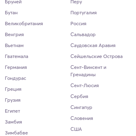
Бруней
Перу
Бутан
Португалия
Великобритания
Россия
Венгрия
Сальвадор
Вьетнам
Саудовская Аравия
Гватемала
Сейшельские Острова
Германия
Сент-Винсент и
Гренадины
Гондурас
Сент-Люсия
Греция
Сербия
Грузия
Сингапур
Египет
Словения
Замбия
США
Зимбабве