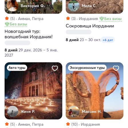
Виктория Ф.
Мила С.
(5)
Амман, Петра
(3)
Иордания
Без визы
Без визы
Сокровища Иордании
Новогодний тур:
волшебная Иордания!
8 дней
23 – 30 окт.
+6 дат
8 дней
29 дек. 2026 – 5 янв.
2027
Авто туры
Экскурсионные туры
Женя Р.
Максим H.
(5)
Амман, Петра
(10)
Иордания