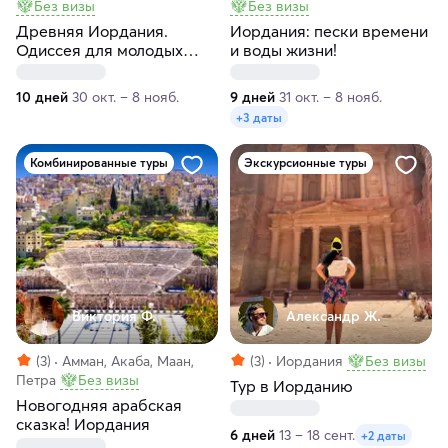
Без визы
Без визы
Древняя Иордания.
Иордания: пески времени
Одиссея для молодых
и воды жизни!
авантюристов
10 дней
30 окт. – 8 нояб.
9 дней
31 окт. – 8 нояб.
+3 даты
Комбинированные туры
Экскурсионные туры
Виктория Ф.
Александр Ж.
(3)
Амман, Акаба, Маан,
(3)
Иордания
Без визы
Петра
Без визы
Тур в Иорданию
Новогодняя арабская
сказка! Иордания
6 дней
13 – 18 сент.
+2 даты