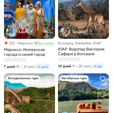
Адиль Ж.
Татьяна Т.
(25)
Марокко
Без визы
Ботсвана, Зимбабве, ЮАР
ЮАР. Водопад Виктория.
Марокко. Имперские
Сафари в Ботсване
города и синий город
10 дней
11 – 20 сент.
+5 дат
7 дней
15 – 21 сент.
+3 даты
Экскурсионные туры
Автобусные туры