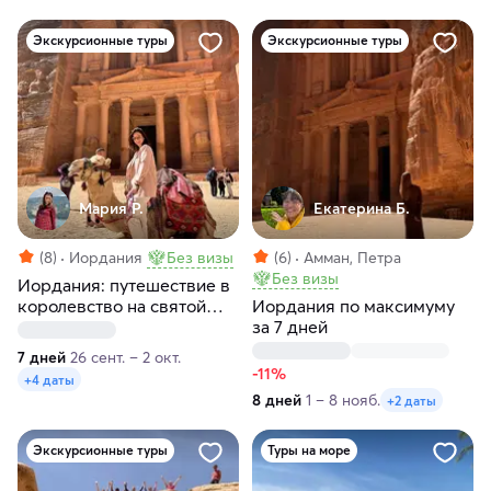
Экскурсионные туры
Экскурсионные туры
Мария Р.
Екатерина Б.
(8)
Иордания
Без визы
(6)
Амман, Петра
Без визы
Иордания: путешествие в
королевство на святой
Иордания по максимуму
земле
за 7 дней
7 дней
26 сент. – 2 окт.
-11%
+4 даты
8 дней
1 – 8 нояб.
+2 даты
Экскурсионные туры
Туры на море