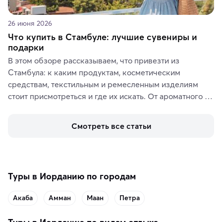
26 июня 2026
Что купить в Стамбуле: лучшие сувениры и
подарки
В этом обзоре рассказываем, что привезти из 
Стамбула: к каким продуктам, косметическим 
средствам, текстильным и ремесленным изделиям 
стоит присмотреться и где их искать. От ароматного 
кофе, специй и сладостей до мозаичных ламп, 
керамики и изделий из кожи на турецких рынках и в 
Смотреть все статьи
аутентичных лавках — в подарок близким или себе на 
память о путешествии.
Туры в Иорданию по городам
Акаба
Амман
Маан
Петра