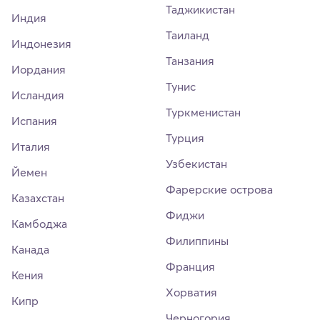
Таджикистан
Индия
Таиланд
Индонезия
Танзания
Иордания
Тунис
Исландия
Туркменистан
Испания
Турция
Италия
Узбекистан
Йемен
Фарерские острова
Казахстан
Фиджи
Камбоджа
Филиппины
Канада
Франция
Кения
Хорватия
Кипр
Черногория