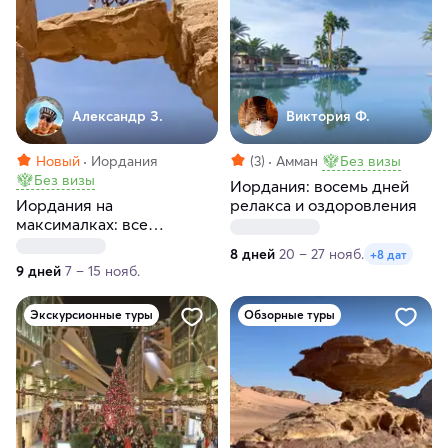
Александр З.
Виктория Ф.
Новый
Иордания
(3)
Амман
Без визы
Без визы
Иордания: восемь дней
Иордания на
релакса и оздоровления
максималках: все
включено
8 дней
20 – 27 нояб.
+8 дат
9 дней
7 – 15 нояб.
Экскурсионные туры
Обзорные туры