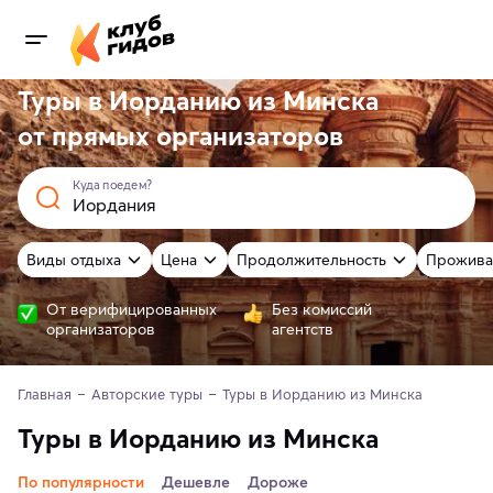
Туры в Иорданию из Минска
от
прямых
организаторов
Куда поедем?
Виды отдыха
Цена
Продолжительность
Прожива
От верифицированных
Без комиссий
организаторов
агентств
Главная
Авторские туры
Туры в Иорданию из Минска
Туры в Иорданию из Минска
По популярности
Дешевле
Дороже