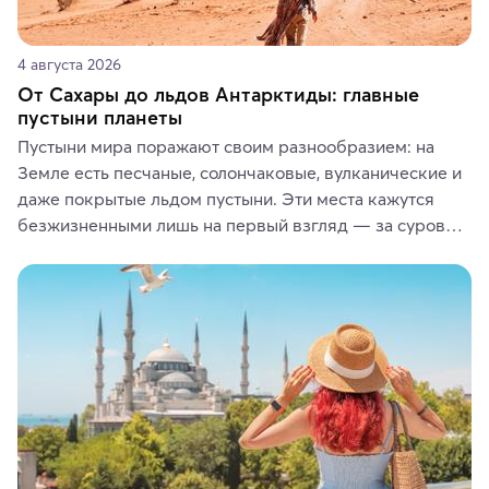
4 августа 2026
От Сахары до льдов Антарктиды: главные
пустыни планеты
Пустыни мира поражают своим разнообразием: на 
Земле есть песчаные, солончаковые, вулканические и 
даже покрытые льдом пустыни. Эти места кажутся 
безжизненными лишь на первый взгляд — за суровой 
красотой скрываются древние культуры, редкие 
животные и маршруты, которые дарят одни из самых 
ярких впечатлений от путешествий.