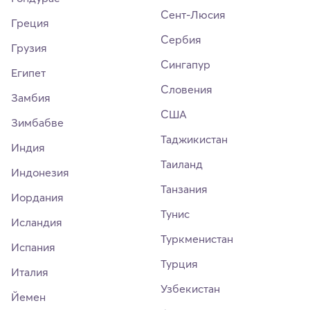
Сент-Люсия
Греция
Сербия
Грузия
Сингапур
Египет
Словения
Замбия
США
Зимбабве
Таджикистан
Индия
Таиланд
Индонезия
Танзания
Иордания
Тунис
Исландия
Туркменистан
Испания
Турция
Италия
Узбекистан
Йемен