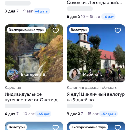
Соловки. Легендарный
тур
3 дня
7 – 9 авг.
+4 даты
6 дней
10 – 15 авг.
+6 дат
Экскурсионные туры
Велотуры
Екатерина Б.
Марина Т.
Карелия
Калининградская область
Индивидуальное
Я еду! Цикличный велотур
путешествие от Онеги до
на 9 дней по
Ладоги в любые даты
Калининградской области
4 дня
7 – 10 авг.
9 дней
7 – 15 авг.
+65 дат
+52 даты
Велотуры
Экскурсионные туры