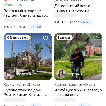
(37)
Узбекистан
Дагестан, Кавказ
Без визы
Дагестанский вояж:
первое знакомство
Восточный экспресс:
Ташкент, Самарканд, горы,
Чимган за 4 дня
4 дня
7 – 10 авг.
+25 дат
4 дня
7 – 10 авг.
+147 дат
Обзорные туры
Велотуры
Иламудин М.
Марина Т.
Кавказ, Чечня, Дагестан
Калининградская область
Путешествие по двум
Я еду! Цикличный велотур
Республикам Кавказа:
на 3 дня по
Чечня и Дагестан
Калининградской области