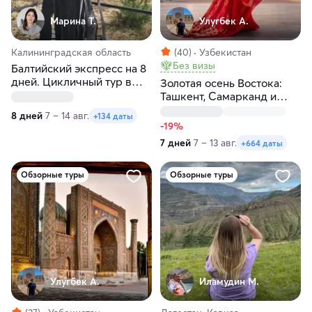
Марина Т.
Улугбек А.
Калининградская область
(40)
Узбекистан
Без визы
Балтийский экспресс на 8
дней. Цикличный тур в
Золотая осень Востока:
Калининград
Ташкент, Самарканд и
Бухара
8 дней
7 – 14 авг.
+134 даты
-19%
7 дней
7 – 13 авг.
+664 даты
Обзорные туры
Обзорные туры
Улугбек А.
Иламудин М.