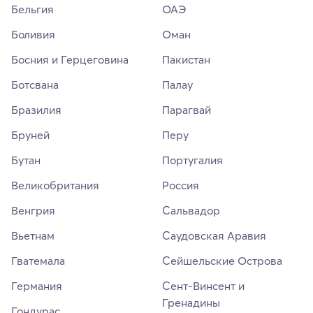
Бельгия
ОАЭ
Боливия
Оман
Босния и Герцеговина
Пакистан
Ботсвана
Палау
Бразилия
Парагвай
Бруней
Перу
Бутан
Португалия
Великобритания
Россия
Венгрия
Сальвадор
Вьетнам
Саудовская Аравия
Гватемала
Сейшельские Острова
Германия
Сент-Винсент и
Гренадины
Гондурас