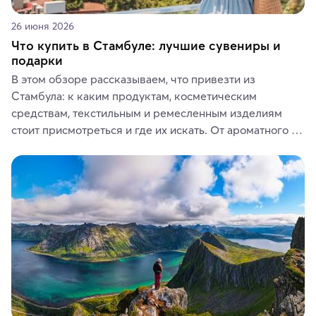
26 июня 2026
Что купить в Стамбуле: лучшие сувениры и
подарки
В этом обзоре рассказываем, что привезти из 
Стамбула: к каким продуктам, косметическим 
средствам, текстильным и ремесленным изделиям 
стоит присмотреться и где их искать. От ароматного 
кофе, специй и сладостей до мозаичных ламп, 
керамики и изделий из кожи на турецких рынках и в 
аутентичных лавках — в подарок близким или себе на 
память о путешествии.