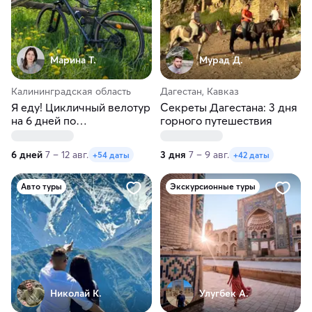
Марина Т.
Мурад Д.
Калининградская область
Дагестан, Кавказ
Я еду! Цикличный велотур
Секреты Дагестана: 3 дня
на 6 дней по
горного путешествия
Калининградской области
6 дней
7 – 12 авг.
3 дня
7 – 9 авг.
+54 даты
+42 даты
Авто туры
Экскурсионные туры
Николай К.
Улугбек А.