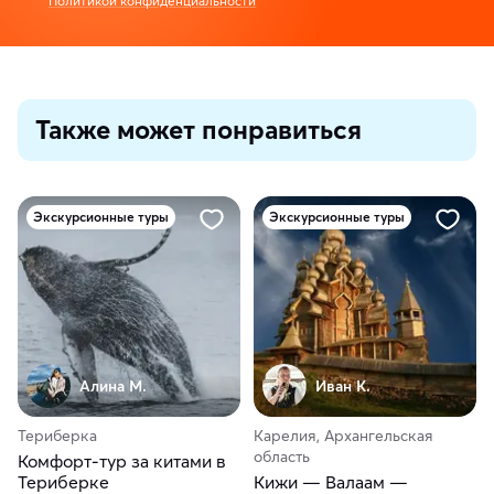
Политикой конфиденциальности
Также может понравиться
Экскурсионные туры
Экскурсионные туры
Алина М.
Иван К.
Териберка
Карелия, Архангельская
область
Комфорт-тур за китами в
Териберке
Кижи — Валаам —