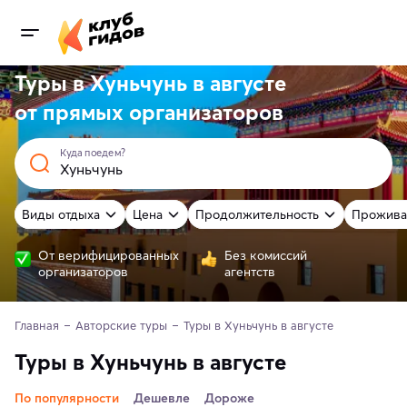
Туры в Хуньчунь в августе
от
прямых
организаторов
Куда поедем?
Виды отдыха
Цена
Продолжительность
Прожива
От верифицированных
Без комиссий
организаторов
агентств
Главная
Авторские туры
Туры в Хуньчунь в августе
Туры в Хуньчунь в августе
По популярности
Дешевле
Дороже