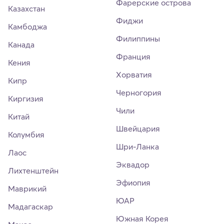
Фарерские острова
Казахстан
Фиджи
Камбоджа
Филиппины
Канада
Франция
Кения
Хорватия
Кипр
Черногория
Киргизия
Чили
Китай
Швейцария
Колумбия
Шри-Ланка
Лаос
Эквадор
Лихтенштейн
Эфиопия
Маврикий
ЮАР
Мадагаскар
Южная Корея