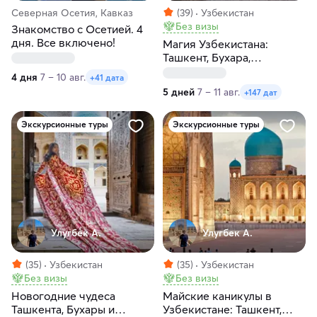
Северная Осетия, Кавказ
(39)
Узбекистан
Без визы
Знакомство с Осетией. 4
дня. Все включено!
Магия Узбекистана:
Ташкент, Бухара,
Самарканд за 5 дней
4 дня
7 – 10 авг.
+41 дата
5 дней
7 – 11 авг.
+147 дат
Экскурсионные туры
Экскурсионные туры
Улугбек А.
Улугбек А.
(35)
Узбекистан
(35)
Узбекистан
Без визы
Без визы
Новогодние чудеса
Майские каникулы в
Ташкента, Бухары и
Узбекистане: Ташкент,