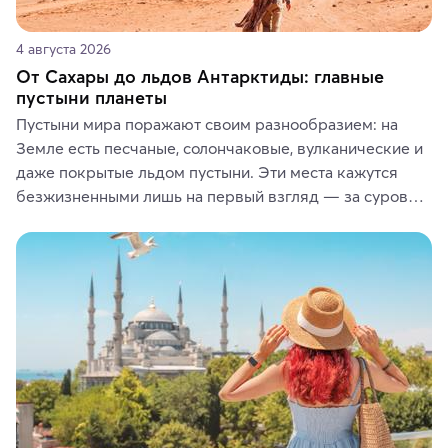
4 августа 2026
От Сахары до льдов Антарктиды: главные
пустыни планеты
Пустыни мира поражают своим разнообразием: на 
Земле есть песчаные, солончаковые, вулканические и 
даже покрытые льдом пустыни. Эти места кажутся 
безжизненными лишь на первый взгляд — за суровой 
красотой скрываются древние культуры, редкие 
животные и маршруты, которые дарят одни из самых 
ярких впечатлений от путешествий.