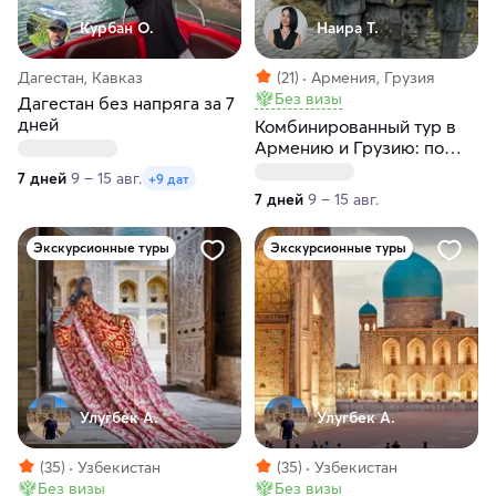
Курбан О.
Наира Т.
Дагестан, Кавказ
(21)
Армения, Грузия
Без визы
Дагестан без напряга за 7
дней
Комбинированный тур в
Армению и Грузию: по
следам героев Мимино за
7 дней
9 – 15 авг.
+9 дат
7 дней
7 дней
9 – 15 авг.
Экскурсионные туры
Экскурсионные туры
Улугбек А.
Улугбек А.
(35)
Узбекистан
(35)
Узбекистан
Без визы
Без визы