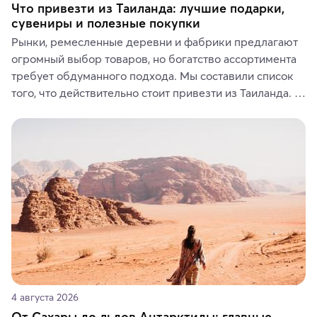
Что привезти из Таиланда: лучшие подарки,
сувениры и полезные покупки
Рынки, ремесленные деревни и фабрики предлагают 
огромный выбор товаров, но богатство ассортимента 
требует обдуманного подхода. Мы составили список 
того, что действительно стоит привезти из Таиланда. 
Вы можете выбрать сладости, фрукты, косметические 
средства, одежду, украшения, предметы интерьера 
или сувениры, а мы расскажем, чем они интересны и 
где их купить.
4 августа 2026
От Сахары до льдов Антарктиды: главные