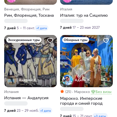
Венеция, Флоренция, Рим
Италия
Рим, Флоренция, Тоскана
Италия: тур на Сицилию
7 дней
17 – 23 мая 2027
7 дней
5 – 11 сент.
+1 дата
Экскурсионные туры
Обзорные туры
Андрей Х.
Адиль Ж.
Испания
(25)
Марокко
Без визы
Испания — Андалусия
Марокко. Имперские
города и синий город
7 дней
23 – 29 нояб.
+1 дата
7 дней
15 – 21 сент.
+3 даты