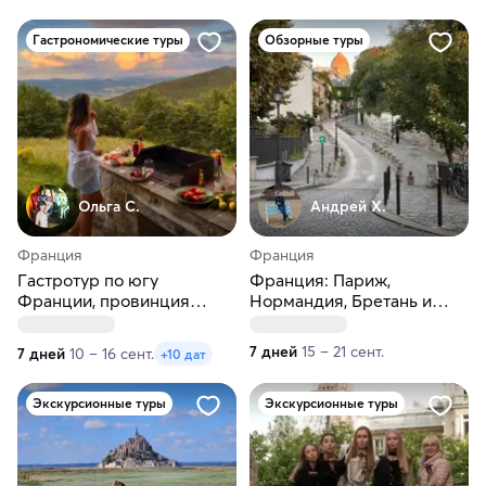
Гастрономические туры
Обзорные туры
Ольга С.
Андрей Х.
Франция
Франция
Гастротур по югу
Франция: Париж,
Франции, провинция
Нормандия, Бретань и
Лангедок
долина Луары
7 дней
15 – 21 сент.
7 дней
10 – 16 сент.
+10 дат
Экскурсионные туры
Экскурсионные туры