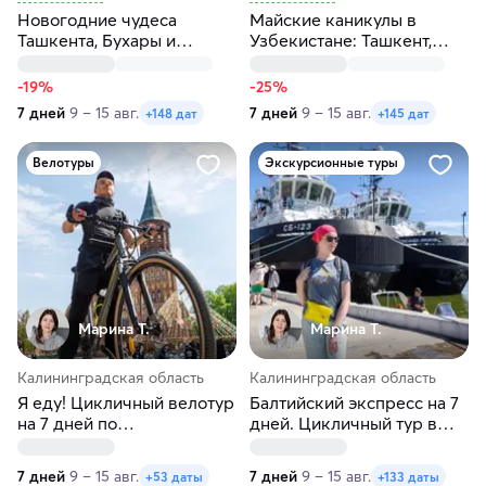
Новогодние чудеса
Майские каникулы в
Ташкента, Бухары и
Узбекистане: Ташкент,
Самарканда за 7 дней
Самарканд, Бухара
-19%
-25%
7 дней
9 – 15 авг.
7 дней
9 – 15 авг.
+148 дат
+145 дат
Велотуры
Экскурсионные туры
Марина Т.
Марина Т.
Калининградская область
Калининградская область
Я еду! Цикличный велотур
Балтийский экспресс на 7
на 7 дней по
дней. Цикличный тур в
Калининградской области
Калининград
7 дней
9 – 15 авг.
7 дней
9 – 15 авг.
+53 даты
+133 даты