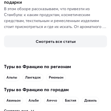
подарки
В этом обзоре рассказываем, что привезти из 
Стамбула: к каким продуктам, косметическим 
средствам, текстильным и ремесленным изделиям 
стоит присмотреться и где их искать. От ароматного 
кофе, специй и сладостей до мозаичных ламп, 
керамики и изделий из кожи на турецких рынках и в 
Смотреть все статьи
аутентичных лавках — в подарок близким или себе на 
память о путешествии.
Туры во Францию по регионам
Альпы
Лангедок
Реюньон
Туры во Францию по городам
Авиньон
Альби
Аяччо
Бастия
Довиль
Смотреть еще