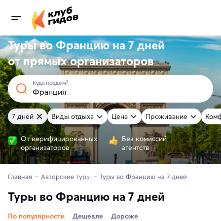
Туры во Францию на 7 дней
от
прямых
организаторов
Куда поедем?
7 дней
Виды отдыха
Цена
Проживание
Ком
От верифицированных
Без комиссий
организаторов
агентств
Главная
Авторские туры
Туры во Францию на 7 дней
Туры во Францию на 7 дней
По популярности
Дешевле
Дороже