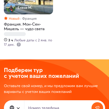
Елена М.
Новый
Франция
Франция. Мон-Сен-
Мишель — чудо света
3 ч
Любые даты с 2 янв. по
17 дек.
Подберем тур
с учетом ваших пожеланий
Оставьте свой номер, и мы предложим вам лучшие
варианты с учетом ваших пожеланий
Номер телефона