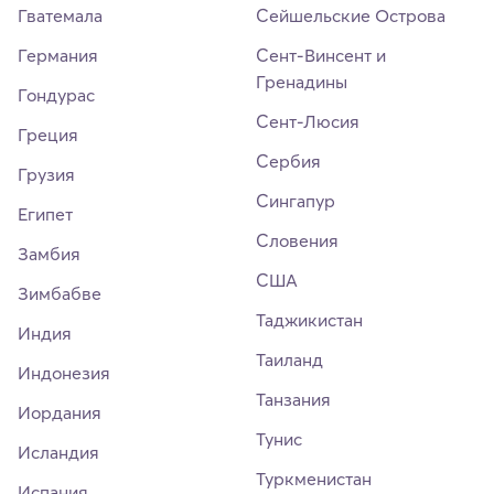
Гватемала
Сейшельские Острова
Германия
Сент-Винсент и
Гренадины
Гондурас
Сент-Люсия
Греция
Сербия
Грузия
Сингапур
Египет
Словения
Замбия
США
Зимбабве
Таджикистан
Индия
Таиланд
Индонезия
Танзания
Иордания
Тунис
Исландия
Туркменистан
Испания