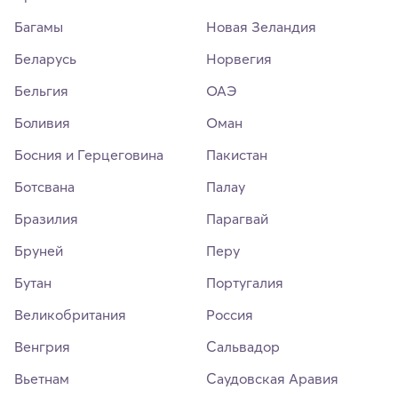
Багамы
Новая Зеландия
Беларусь
Норвегия
Бельгия
ОАЭ
Боливия
Оман
Босния и Герцеговина
Пакистан
Ботсвана
Палау
Бразилия
Парагвай
Бруней
Перу
Бутан
Португалия
Великобритания
Россия
Венгрия
Сальвадор
Вьетнам
Саудовская Аравия