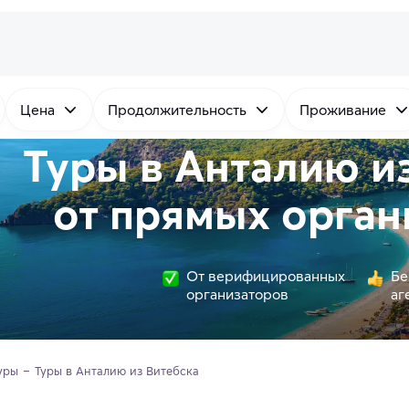
Цена
Продолжительность
Проживание
Туры в Анталию и
от
прямых
орган
От верифицированных
Бе
организаторов
аг
уры
Туры в Анталию из Витебска