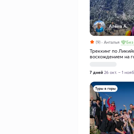
Алёна А.
(9)
Анталья
Без
Треккинг по Ликий
восхождением на г
7 дней
26 окт. – 1 нояб
Туры в горы