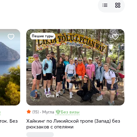
Пешие туры
Оля Р.
ы
(15)
Мугла
Без визы
ток. Без
Хайкинг по Ликийской тропе (Запад) без
рюкзаков с отелями