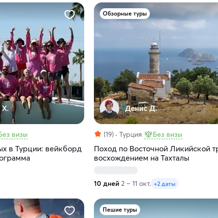
Обзорные туры
 Х.
Денис Д.
Без визы
(19)
Турция
Без визы
ых в Турции: вейкборд
Поход по Восточной Ликийской т
рограмма
восхождением на Тахталы
10 дней
2 – 11 окт.
+2 даты
Пешие туры