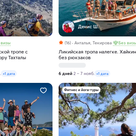
Денис Ш.
 визы
(16)
Анталья, Текирова
Без виз
ской тропе с
Ликийская тропа налегке. Хайкин
ору Тахталы
без рюкзаков
.
6 дней
2 – 7 нояб.
+1 дата
+1 дата
Фитнес и йога-туры