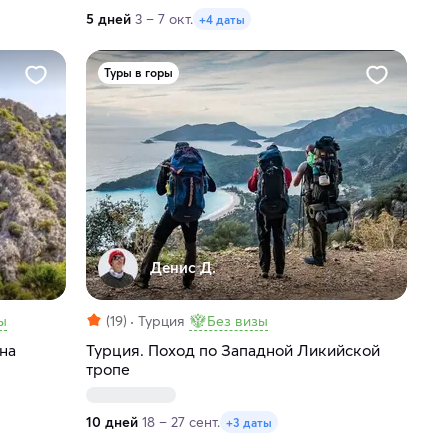
5 дней
3 – 7 окт.
+4 даты
Туры в горы
Денис Д.
ы
(19)
Турция
Без визы
на
Турция. Поход по Западной Ликийской
тропе
10 дней
18 – 27 сент.
+3 даты