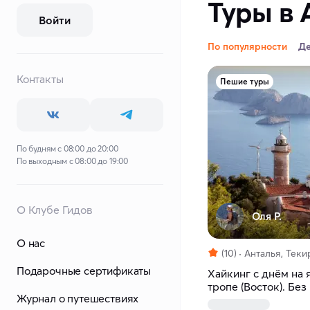
Туры в 
Войти
По популярности
Д
Контакты
Пешие туры
По будням с 08:00 до 20:00
По выходным с 08:00 до 19:00
О Клубе Гидов
Оля Р.
О нас
(10)
Анталья, Теки
Подарочные сертификаты
Xайкинг c днём на 
тропе (Восток). Без
Журнал о путешествиях