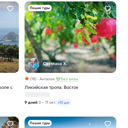
Пешие туры
Светлана Х.
(18)
Анталья
Без визы
ропе с
Ликийская тропа. Восток
9 дней
3 – 11 окт.
+10 дат
Пешие туры