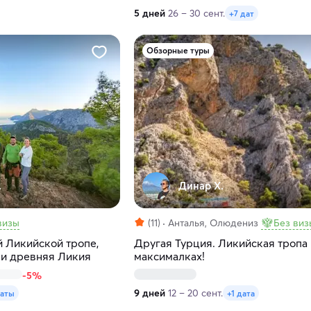
5 дней
26 – 30 сент.
+7 дат
Обзорные туры
.
Динар Х.
визы
(11)
Анталья, Олюдениз
Без виз
й Ликийской тропе,
Другая Турция. Ликийская тропа 
 и древняя Ликия
максималках!
-5%
9 дней
12 – 20 сент.
даты
+1 дата