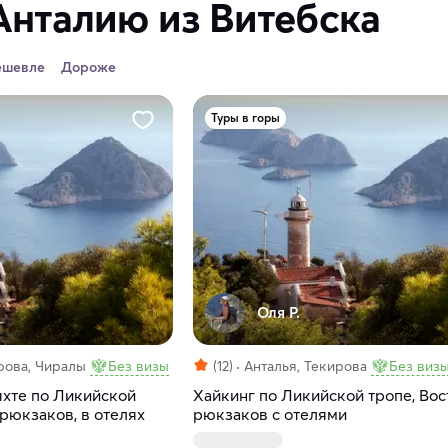
Анталию из Витебска
ешевле
Дороже
Туры в горы
Оля Р.
рова, Чиралы
Без визы
(12)
Анталья, Текирова
Без виз
яхте по Ликийской
Хайкинг по Ликийской тропе, Вос
 рюкзаков, в отелях
рюкзаков с отелями