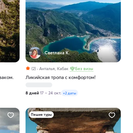
Светлана К.
(2)
Анталья, Кабак
Без визы
заком.
Ликийская тропа с комфортом!
8 дней
17 – 24 окт.
+2 даты
Пешие туры