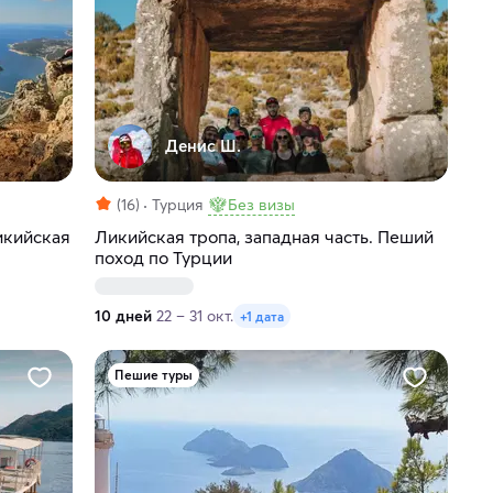
Денис Ш.
(16)
Турция
Без визы
икийская
Ликийская тропа, западная часть. Пеший
поход по Турции
10 дней
22 – 31 окт.
+1 дата
Пешие туры