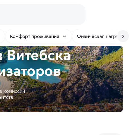
Комфорт проживания
Физическая нагрузка
з Витебска
изаторов
з комиссий
ентств