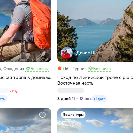
Денис Ш.
ак, Олюдениз
Без визы
(16)
Турция
Без визы
йская тропа в домиках.
Поход по Ликийской тропе с рюк
Восточная часть
-7%
8 дней
11 – 18 окт.
аты
+1 дата
Пешие туры