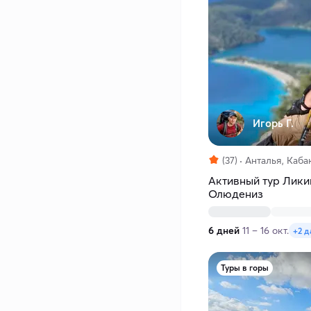
Игорь Г.
(37)
Анталья, Каб
Активный тур Лики
Олюдениз
6 дней
11 – 16 окт.
+2 д
Туры в горы