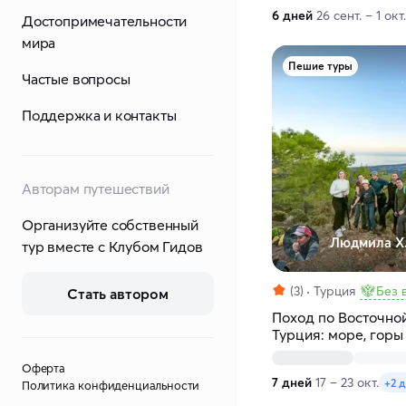
6 дней
26 сент. – 1 окт.
Достопримечательности
мира
Пешие туры
Частые вопросы
Поддержка и контакты
Авторам путешествий
Организуйте собственный
Людмила Х
тур вместе с Клубом Гидов
(3)
Турция
Без 
Стать автором
Поход по Восточно
Турция: море, горы
Оферта
7 дней
17 – 23 окт.
+2 
Политика конфиденциальности