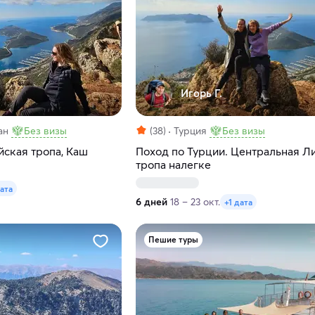
Игорь Г.
ан
Без визы
(38)
Турция
Без визы
йская тропа, Каш
Поход по Турции. Центральная Л
тропа налегке
дата
6 дней
18 – 23 окт.
+1 дата
Пешие туры