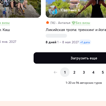
Светлана Х.
з визы
(16)
Анталья
Без визы
и. Каш
Ликийская тропа: треккинг и йог
5 янв. 2027
8 дней
1 – 8 мая 2027
+1 дата
Загрузить еще
1
2
3
4
5
1–20 из 96 авторских туров