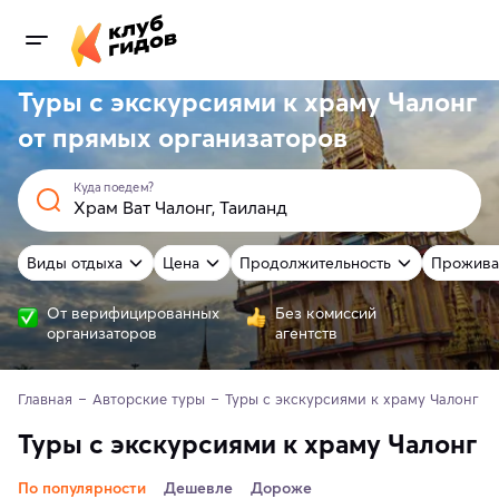
Туры с экскурсиями к храму Чалонг
от
прямых
организаторов
Куда поедем?
Виды отдыха
Цена
Продолжительность
Прожива
От верифицированных
Без комиссий
организаторов
агентств
Главная
Авторские туры
Туры с экскурсиями к храму Чалонг
Туры с экскурсиями к храму Чалонг
По популярности
Дешевле
Дороже