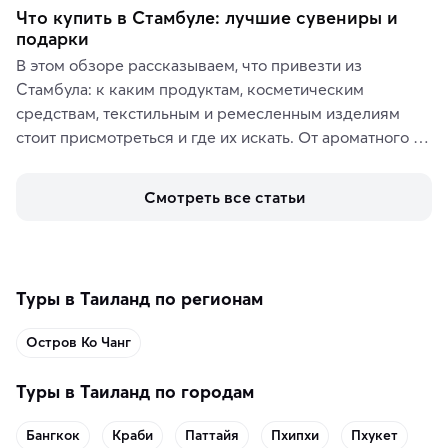
Что купить в Стамбуле: лучшие сувениры и
подарки
В этом обзоре рассказываем, что привезти из 
Стамбула: к каким продуктам, косметическим 
средствам, текстильным и ремесленным изделиям 
стоит присмотреться и где их искать. От ароматного 
кофе, специй и сладостей до мозаичных ламп, 
керамики и изделий из кожи на турецких рынках и в 
Смотреть все статьи
аутентичных лавках — в подарок близким или себе на 
память о путешествии.
Туры в Таиланд по регионам
Остров Ко Чанг
Туры в Таиланд по городам
Бангкок
Краби
Паттайя
Пхипхи
Пхукет