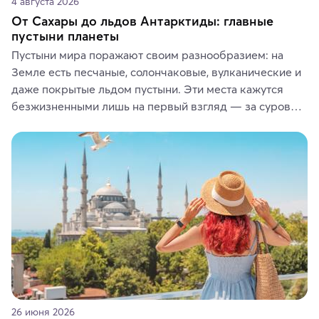
4 августа 2026
От Сахары до льдов Антарктиды: главные
пустыни планеты
Пустыни мира поражают своим разнообразием: на 
Земле есть песчаные, солончаковые, вулканические и 
даже покрытые льдом пустыни. Эти места кажутся 
безжизненными лишь на первый взгляд — за суровой 
красотой скрываются древние культуры, редкие 
животные и маршруты, которые дарят одни из самых 
ярких впечатлений от путешествий.
26 июня 2026