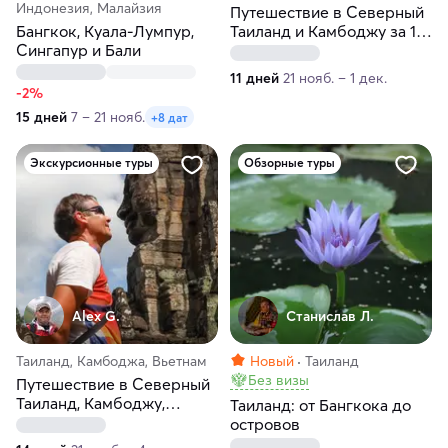
Индонезия, Малайзия
Путешествие в Северный
Бангкок, Куала-Лумпур,
Таиланд и Камбоджу за 11
Сингапур и Бали
дней
11 дней
21 нояб. – 1 дек.
-2%
15 дней
7 – 21 нояб.
+8 дат
Экскурсионные туры
Обзорные туры
Alex G.
Станислав Л.
Таиланд, Камбоджа, Вьетнам
Новый
Таиланд
Без визы
Путешествие в Северный
Таиланд, Камбоджу,
Таиланд: от Бангкока до
Вьетнам за 14 дней
островов