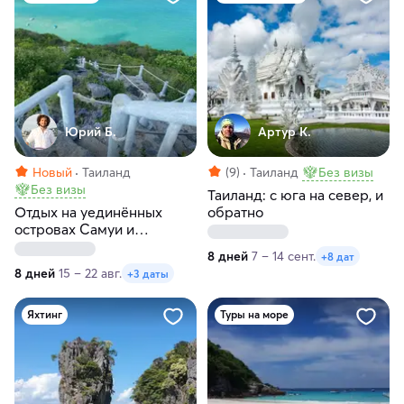
Юрий Б.
Артур К.
Новый
Таиланд
(9)
Таиланд
Без визы
Без визы
Таиланд: с юга на север, и
Отдых на уединённых
обратно
островах Самуи и
Сиамского залива:
8 дней
7 – 14 сент.
+8 дат
премиальное путешествие
8 дней
15 – 22 авг.
+3 даты
под парусами
Яхтинг
Туры на море