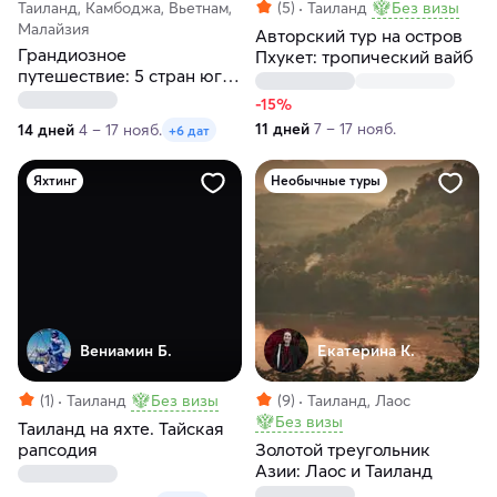
Таиланд, Камбоджа, Вьетнам,
(5)
Таиланд
Без визы
Малайзия
Авторский тур на остров
Грандиозное
Пхукет: тропический вайб
путешествие: 5 стран юго-
восточной Азии
-15%
11 дней
7 – 17 нояб.
14 дней
4 – 17 нояб.
+6 дат
Яхтинг
Необычные туры
Вениамин Б.
Екатерина К.
(1)
Таиланд
Без визы
(9)
Таиланд, Лаос
Без визы
Таиланд на яхте. Тайская
рапсодия
Золотой треугольник
Азии: Лаос и Таиланд