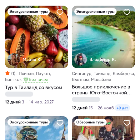
Экскурсионные туры
Экскурсионные туры
Мария К.
Владимир К.
(1)
Пхипхи, Пхукет,
Сингапур, Таиланд, Камбоджа,
Бангкок
Без визы
Вьетнам, Малайзия
Большое приключение в
Тур в Таиланд со вкусом
страны Юго-Восточной
Азии
12 дней
3 – 14 мар. 2027
12 дней
15 – 26 нояб.
+9 дат
Экскурсионные туры
Обзорные туры