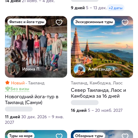
14 дней
21 нояб. – 4 дек.
9 дней
5 – 13 дек.
+2 даты
Фитнес и йога-туры
Экскурсионные туры
Ирина П.
Александр З.
Новый
Таиланд
Таиланд, Камбоджа, Лаос
Без визы
Север Таиланда, Лаос и
Камбоджа за 16 дней
Новогодний йога-тур в
Таиланд (Самуи)
16 дней
5 – 20 нояб. 2027
11 дней
30 дек. 2026 – 9 янв.
2027
Туры на море
Обзорные туры