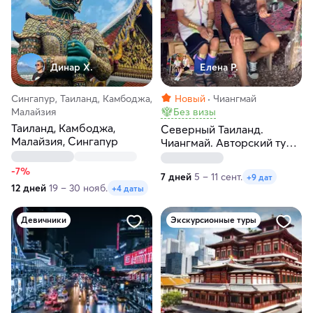
Динар Х.
Елена Р.
Сингапур, Таиланд, Камбоджа,
Новый
Чиангмай
Малайзия
Без визы
Таиланд, Камбоджа,
Северный Таиланд.
Малайзия, Сингапур
Чиангмай. Авторский тур-
экспедиция по пяти
северным городам
-7%
7 дней
5 – 11 сент.
+9 дат
12 дней
19 – 30 нояб.
+4 даты
Девичники
Экскурсионные туры