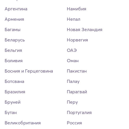
Аргентина
Намибия
Армения
Непал
Багамы
Новая Зеландия
Беларусь
Норвегия
Бельгия
ОАЭ
Боливия
Оман
Босния и Герцеговина
Пакистан
Ботсвана
Палау
Бразилия
Парагвай
Бруней
Перу
Бутан
Португалия
Великобритания
Россия