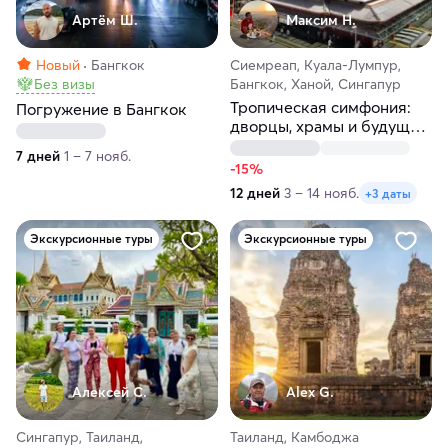
Артём Ш.
Максим H.
Новый
Бангкок
Сиемреап, Куала-Лумпур,
Без визы
Бангкок, Ханой, Сингапур
Тропическая симфония:
Погружение в Бангкок
дворцы, храмы и будущее
в одном туре!
7 дней
1 – 7 нояб.
-15%
12 дней
3 – 14 нояб.
+3 даты
Экскурсионные туры
Экскурсионные туры
Алексей С.
Alex G.
Сингапур, Таиланд,
Таиланд, Камбоджа