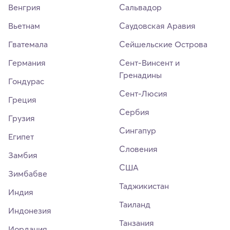
Венгрия
Сальвадор
Вьетнам
Саудовская Аравия
Гватемала
Сейшельские Острова
Германия
Сент-Винсент и
Гренадины
Гондурас
Сент-Люсия
Греция
Сербия
Грузия
Сингапур
Египет
Словения
Замбия
США
Зимбабве
Таджикистан
Индия
Таиланд
Индонезия
Танзания
Иордания