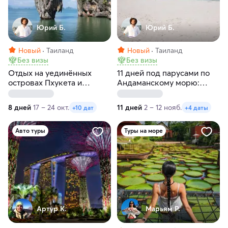
Юрий Б.
Юрий Б.
Новый
Таиланд
Новый
Таиланд
Без визы
Без визы
Отдых на уединённых
11 дней под парусами по
островах Пхукета и
Андаманскому морю:
Андаманского моря:
Пхукет, Краби, Пхи-Пхи и
маршрут, доступный
острова мечты
8 дней
17 – 24 окт.
11 дней
2 – 12 нояб.
+10 дат
+4 даты
только с моря
Авто туры
Туры на море
Артур К.
Марьям Р.