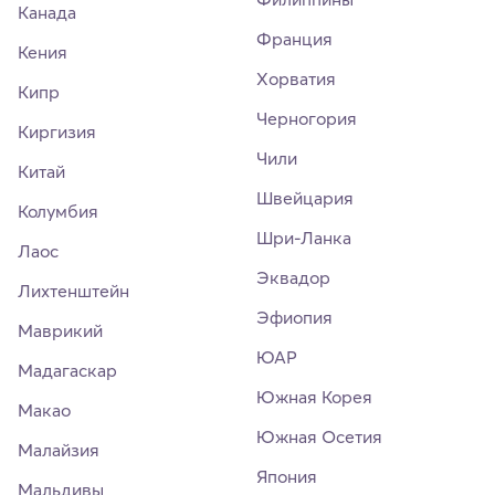
Канада
Франция
Кения
Хорватия
Кипр
Черногория
Киргизия
Чили
Китай
Швейцария
Колумбия
Шри-Ланка
Лаос
Эквадор
Лихтенштейн
Эфиопия
Маврикий
ЮАР
Мадагаскар
Южная Корея
Макао
Южная Осетия
Малайзия
Япония
Мальдивы