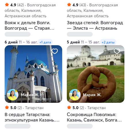
4.9
(42)
Волгоградская
4.9
(43)
Волгоградская
область, Калмыкия,
область, Калмыкия,
Астраханская область
Астраханская область
Вояж к дельте Волги.
Звезда степей: Волгоград
Волгоград — Старая
— Элиста — Астрахань
Сарепта — Элиста —
Астрахань
6 дней
11 – 16 авг.
5 дней
11 – 15 авг.
+1 дата
+2 даты
Мария Ж.
Мария Ж.
5.0
(2)
Татарстан
5.0
(2)
Татарстан
В сердце Татарстана:
Сокровища Поволжья:
этнокультурная Казань.
Казань, Свияжск, Болгар.
Автобусный тур из Перми
Автобусный тур из Перми