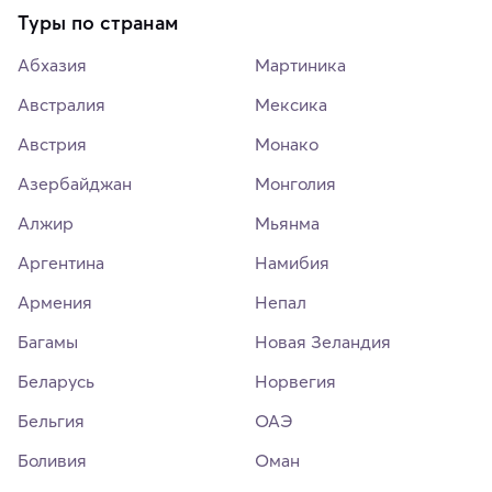
Туры по странам
Абхазия
Мартиника
Австралия
Мексика
Австрия
Монако
Азербайджан
Монголия
Алжир
Мьянма
Аргентина
Намибия
Армения
Непал
Багамы
Новая Зеландия
Беларусь
Норвегия
Бельгия
ОАЭ
Боливия
Оман