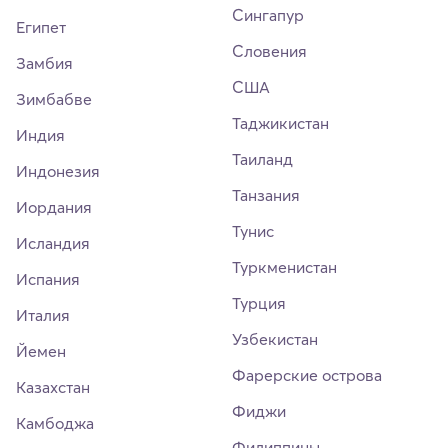
Сингапур
Египет
Словения
Замбия
США
Зимбабве
Таджикистан
Индия
Таиланд
Индонезия
Танзания
Иордания
Тунис
Исландия
Туркменистан
Испания
Турция
Италия
Узбекистан
Йемен
Фарерские острова
Казахстан
Фиджи
Камбоджа
Филиппины