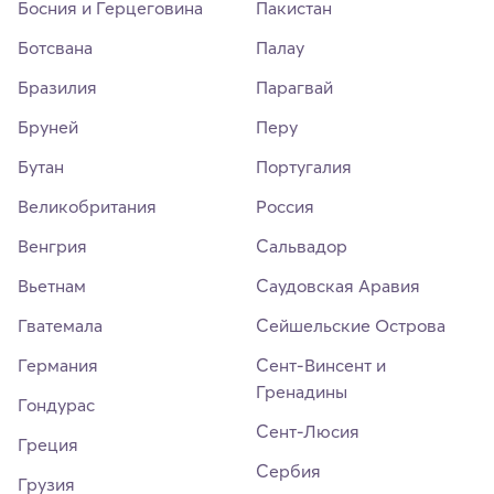
Босния и Герцеговина
Пакистан
Ботсвана
Палау
Бразилия
Парагвай
Бруней
Перу
Бутан
Португалия
Великобритания
Россия
Венгрия
Сальвадор
Вьетнам
Саудовская Аравия
Гватемала
Сейшельские Острова
Германия
Сент-Винсент и
Гренадины
Гондурас
Сент-Люсия
Греция
Сербия
Грузия