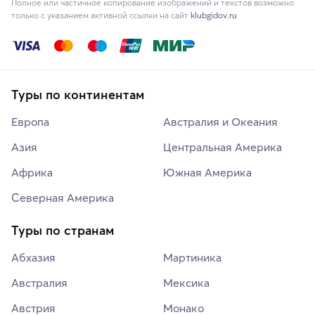
Полное или частичное копирование изображений и текстов возможно
только с указанием активной ссылки на сайт
klubgidov.ru
Туры по континентам
Европа
Австралия и Океания
Азия
Центральная Америка
Африка
Южная Америка
Северная Америка
Туры по странам
Абхазия
Мартиника
Австралия
Мексика
Австрия
Монако