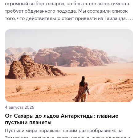
огромный выбор товаров, но богатство ассортимента 
требует обдуманного подхода. Мы составили список 
того, что действительно стоит привезти из Таиланда. 
Вы можете выбрать сладости, фрукты, косметические 
средства, одежду, украшения, предметы интерьера 
или сувениры, а мы расскажем, чем они интересны и 
где их купить.
4 августа 2026
От Сахары до льдов Антарктиды: главные
пустыни планеты
Пустыни мира поражают своим разнообразием: на 
Земле есть песчаные, солончаковые, вулканические и 