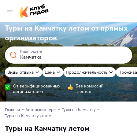
Туры на Камчатку летом от
прямых
организаторов
Куда поедем?
Виды отдыха
Цена
Продолжительность
Прожива
От верифицированных
Без комиссий
организаторов
агентств
Главная
Авторские туры
Туры на Камчатку
Туры на Камчатку летом
Туры на Камчатку летом