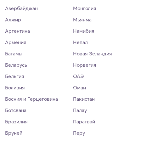
Азербайджан
Монголия
Алжир
Мьянма
Аргентина
Намибия
Армения
Непал
Багамы
Новая Зеландия
Беларусь
Норвегия
Бельгия
ОАЭ
Боливия
Оман
Босния и Герцеговина
Пакистан
Ботсвана
Палау
Бразилия
Парагвай
Бруней
Перу