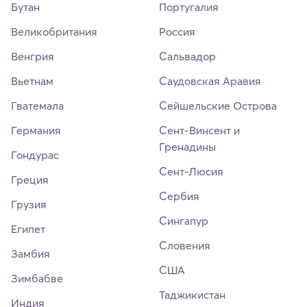
Бутан
Португалия
Великобритания
Россия
Венгрия
Сальвадор
Вьетнам
Саудовская Аравия
Гватемала
Сейшельские Острова
Германия
Сент-Винсент и
Гренадины
Гондурас
Сент-Люсия
Греция
Сербия
Грузия
Сингапур
Египет
Словения
Замбия
США
Зимбабве
Таджикистан
Индия