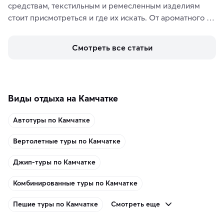
средствам, текстильным и ремесленным изделиям 
стоит присмотреться и где их искать. От ароматного 
кофе, специй и сладостей до мозаичных ламп, 
керамики и изделий из кожи на турецких рынках и в 
Смотреть все статьи
аутентичных лавках — в подарок близким или себе на 
память о путешествии.
Виды отдыха на Камчатке
Автотуры по Камчатке
Вертолетные туры по Камчатке
Джип-туры по Камчатке
Комбинированные туры по Камчатке
Смотреть еще
Пешие туры по Камчатке