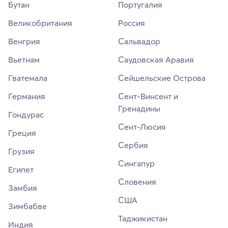
Бутан
Португалия
Великобритания
Россия
Венгрия
Сальвадор
Вьетнам
Саудовская Аравия
Гватемала
Сейшельские Острова
Германия
Сент-Винсент и
Гренадины
Гондурас
Сент-Люсия
Греция
Сербия
Грузия
Сингапур
Египет
Словения
Замбия
США
Зимбабве
Таджикистан
Индия