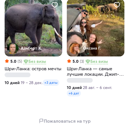
Альберт Х.
Оксана Г.
5.0
(5)
Без визы
5.0
(3)
Без визы
Шри-Ланка: остров мечты
Шри-Ланка — самые
лучшие локации. Джип-
сафари и отдых на океане
10 дней
19 – 28 дек.
+3 даты
10 дней
28 авг. – 6 сент.
+6 дат
Пожаловаться на тур