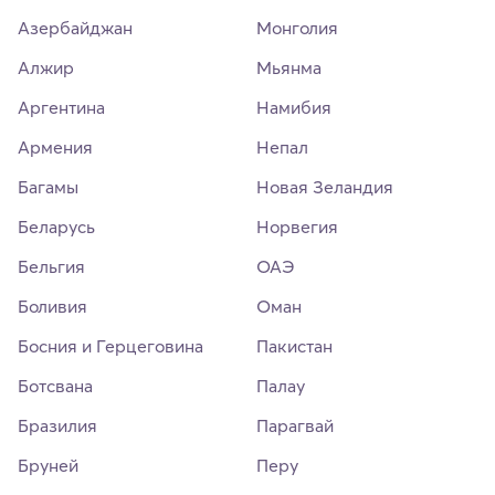
Азербайджан
Монголия
Алжир
Мьянма
Аргентина
Намибия
Армения
Непал
Багамы
Новая Зеландия
Беларусь
Норвегия
Бельгия
ОАЭ
Боливия
Оман
Босния и Герцеговина
Пакистан
Ботсвана
Палау
Бразилия
Парагвай
Бруней
Перу