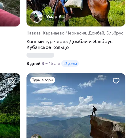
Умар А.
Кавказ, Карачаево-Черкесия, Домбай, Эльбрус
Конный тур через Домбай и Эльбрус:
Кубанское кольцо
8 дней
8 – 15 авг.
+2 даты
Туры в горы