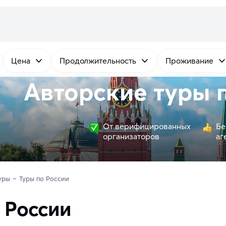
Цена
Продолжительность
Проживание
Авторские туры 
От верифицированных
Бе
организаторов
аг
уры
Туры по России
 России