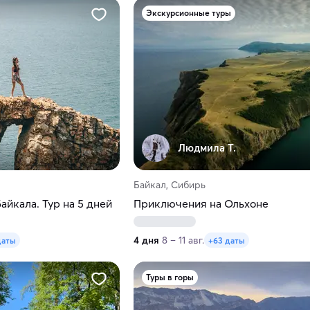
Экскурсионные туры
Людмила Т.
Байкал, Сибирь
йкала. Тур на 5 дней
Приключения на Ольхоне
4 дня
8 – 11 авг.
даты
+63 даты
Туры в горы