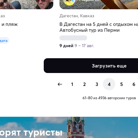
каз
Дагестан, Кавказ
ы и пляж
В Дагестан на 5 дней с отдыхом н
Автобусный тур из Перми
 дата
9 дней
9 – 17 авг.
Загрузить еще
1
2
3
4
5
6
61–80 из 4936 авторских туров
ворят туристы