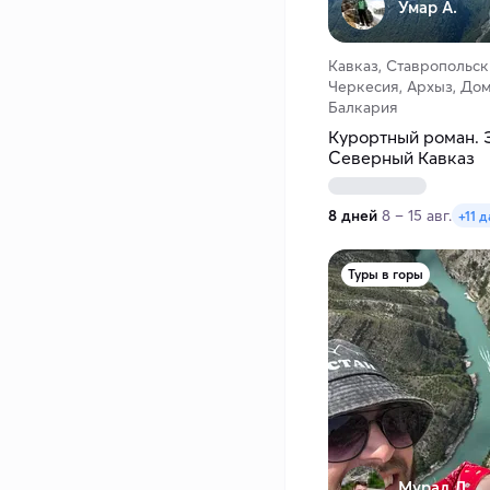
Умар А.
Кавказ, Ставропольск
Черкесия, Архыз, Дом
Балкария
Курортный роман. 
Северный Кавказ
8 дней
8 – 15 авг.
+11 д
Туры в горы
Мурад Д.