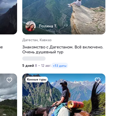
Полина Т.
Дагестан, Кавказ
не
Знакомство с Дагестаном. Всё включено.
Очень душевный тур
5 дней
8 – 12 авг.
+53 даты
Конные туры