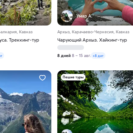
Умар А.
алкария, Кавказ
Архыз, Карачаево-Черкесия, Кавказ
са. Треккинг-тур
Чарующий Архыз. Хайкинг-тур
8 дней
8 – 15 авг.
ат
+8 дат
Пешие туры