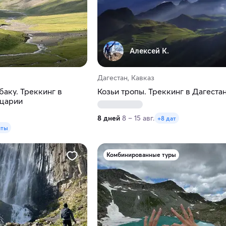
Алексей К.
Дагестан, Кавказ
аку. Треккинг в
Козьи тропы. Треккинг в Дагеста
йцарии
8 дней
8 – 15 авг.
+8 дат
аты
Комбинированные туры