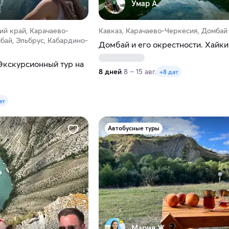
Умар А.
ий край, Карачаево-
Кавказ, Карачаево-Черкесия, Домбай
бай, Эльбрус, Кабардино-
Домбай и его окрестности. Хайки
Экскурсионный тур на
8 дней
8 – 15 авг.
+8 дат
ат
Автобусные туры
Мария Ж.