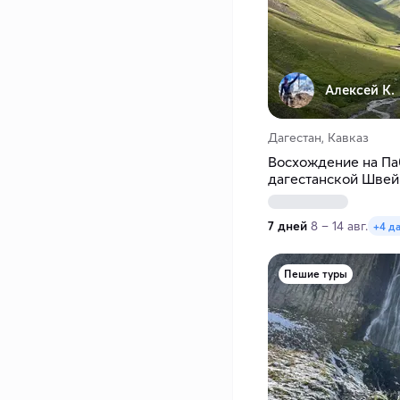
Алексей К.
Дагестан, Кавказ
Восхождение на Паб
дагестанской Шве
7 дней
8 – 14 авг.
+4 д
Пешие туры