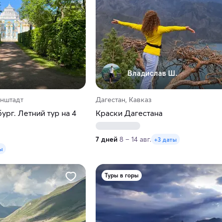
Владислав Ш.
онштадт
Дагестан, Кавказ
рг. Летний тур на 4
Краски Дагестана
7 дней
8 – 14 авг.
+3 даты
ы
Туры в горы