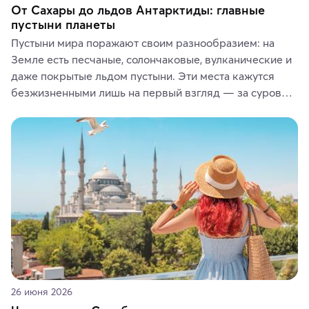
От Сахары до льдов Антарктиды: главные
пустыни планеты
Пустыни мира поражают своим разнообразием: на 
Земле есть песчаные, солончаковые, вулканические и 
даже покрытые льдом пустыни. Эти места кажутся 
безжизненными лишь на первый взгляд — за суровой 
красотой скрываются древние культуры, редкие 
животные и маршруты, которые дарят одни из самых 
ярких впечатлений от путешествий.
26 июня 2026