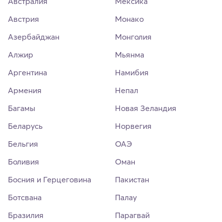
Австралия
Мексика
Австрия
Монако
Азербайджан
Монголия
Алжир
Мьянма
Аргентина
Намибия
Армения
Непал
Багамы
Новая Зеландия
Беларусь
Норвегия
Бельгия
ОАЭ
Боливия
Оман
Босния и Герцеговина
Пакистан
Ботсвана
Палау
Бразилия
Парагвай