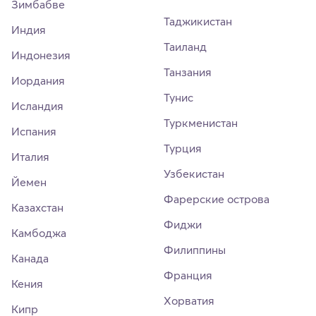
Зимбабве
Таджикистан
Индия
Таиланд
Индонезия
Танзания
Иордания
Тунис
Исландия
Туркменистан
Испания
Турция
Италия
Узбекистан
Йемен
Фарерские острова
Казахстан
Фиджи
Камбоджа
Филиппины
Канада
Франция
Кения
Хорватия
Кипр