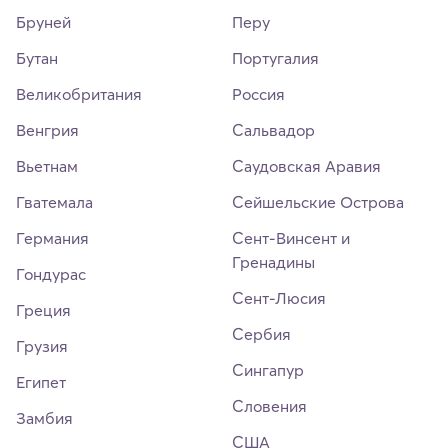
Бруней
Перу
Бутан
Португалия
Великобритания
Россия
Венгрия
Сальвадор
Вьетнам
Саудовская Аравия
Гватемала
Сейшельские Острова
Германия
Сент-Винсент и
Гренадины
Гондурас
Сент-Люсия
Греция
Сербия
Грузия
Сингапур
Египет
Словения
Замбия
США