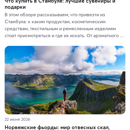
Что купить в Стамбуле: лучшие сувениры и
подарки
В этом обзоре рассказываем, что привезти из 
Стамбула: к каким продуктам, косметическим 
средствам, текстильным и ремесленным изделиям 
стоит присмотреться и где их искать. От ароматного 
кофе, специй и сладостей до мозаичных ламп, 
керамики и изделий из кожи на турецких рынках и в 
аутентичных лавках — в подарок близким или себе на 
память о путешествии.
22 июня 2026
Норвежские фьорды: мир отвесных скал,