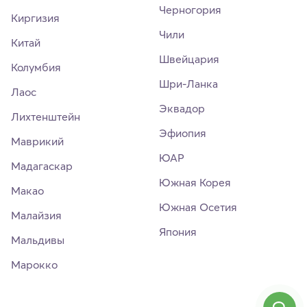
Черногория
Киргизия
Чили
Китай
Швейцария
Колумбия
Шри-Ланка
Лаос
Эквадор
Лихтенштейн
Эфиопия
Маврикий
ЮАР
Мадагаскар
Южная Корея
Макао
Южная Осетия
Малайзия
Япония
Мальдивы
Марокко