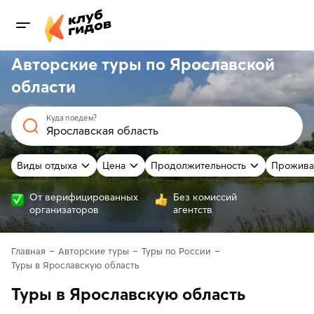
Авторские туры по Ярославской
области
Куда поедем?
Виды отдыха
Цена
Продолжительность
Прожива
От верифицированных
Без комиссий
организаторов
агентств
Главная
Авторские туры
Туры по России
Туры в Ярославскую область
Туры в Ярославскую область