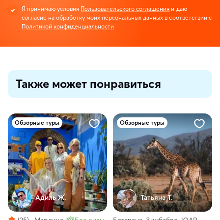
Я принимаю условия
Пользовательского соглашения
и даю
согласие на обработку моих персональных данных в соответствии с
Политикой конфиденциальности
Также может понравиться
Обзорные туры
Обзорные туры
Адиль Ж.
Татьяна Т.
(25)
Марокко
Без визы
Ботсвана, Зимбабве, ЮАР