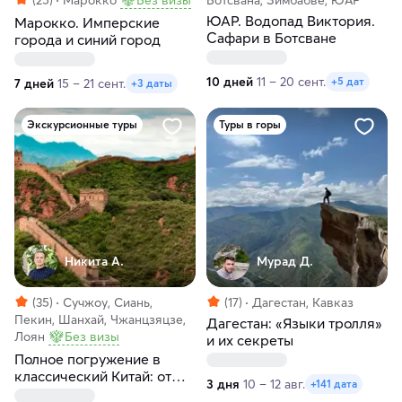
ЮАР. Водопад Виктория.
Марокко. Имперские
Сафари в Ботсване
города и синий город
10 дней
11 – 20 сент.
+5 дат
7 дней
15 – 21 сент.
+3 даты
Экскурсионные туры
Туры в горы
Никита А.
Мурад Д.
(35)
Сучжоу, Сиань,
(17)
Дагестан, Кавказ
Пекин, Шанхай, Чжанцзяцзе,
Дагестан: «Языки тролля»
Лоян
Без визы
и их секреты
Полное погружение в
классический Китай: от
3 дня
10 – 12 авг.
+141 дата
Пекина до Шанхая