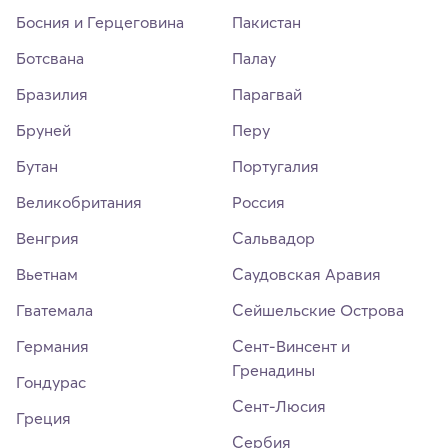
Босния и Герцеговина
Пакистан
Ботсвана
Палау
Бразилия
Парагвай
Бруней
Перу
Бутан
Португалия
Великобритания
Россия
Венгрия
Сальвадор
Вьетнам
Саудовская Аравия
Гватемала
Сейшельские Острова
Германия
Сент-Винсент и
Гренадины
Гондурас
Сент-Люсия
Греция
Сербия