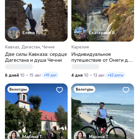
Елена Г.
Екатерина Б.
Кавказ, Дагестан, Чечня
Карелия
Две силы Кавказа: сердце
Индивидуальное
Дагестана и душа Чечни
путешествие от Онеги до
Ладоги в любые даты
6 дней
10 – 15 авг.
4 дня
10 – 13 авг.
+10 дат
+62 даты
Велотуры
Велотуры
Марина Т.
Марина Т.