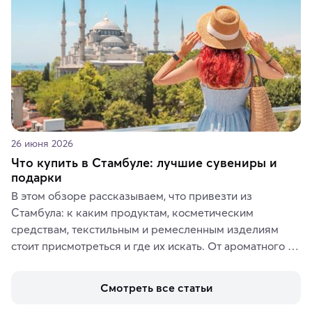
26 июня 2026
Что купить в Стамбуле: лучшие сувениры и
подарки
В этом обзоре рассказываем, что привезти из 
Стамбула: к каким продуктам, косметическим 
средствам, текстильным и ремесленным изделиям 
стоит присмотреться и где их искать. От ароматного 
кофе, специй и сладостей до мозаичных ламп, 
керамики и изделий из кожи на турецких рынках и в 
Смотреть все статьи
аутентичных лавках — в подарок близким или себе на 