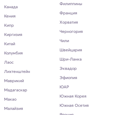
Филиппины
Канада
Франция
Кения
Хорватия
Кипр
Черногория
Киргизия
Чили
Китай
Швейцария
Колумбия
Шри-Ланка
Лаос
Эквадор
Лихтенштейн
Эфиопия
Маврикий
ЮАР
Мадагаскар
Южная Корея
Макао
Южная Осетия
Малайзия
Япония