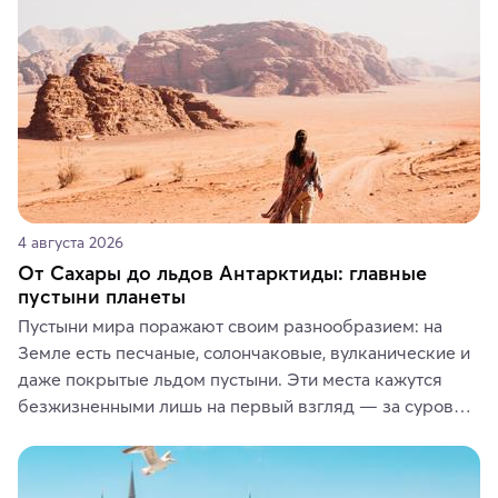
или сувениры, а мы расскажем, чем они интересны и 
где их купить.
4 августа 2026
От Сахары до льдов Антарктиды: главные
пустыни планеты
Пустыни мира поражают своим разнообразием: на 
Земле есть песчаные, солончаковые, вулканические и 
даже покрытые льдом пустыни. Эти места кажутся 
безжизненными лишь на первый взгляд — за суровой 
красотой скрываются древние культуры, редкие 
животные и маршруты, которые дарят одни из самых 
ярких впечатлений от путешествий.