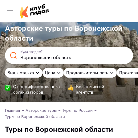
Авторские туры по Воронежской
области
Куда поедем?
Виды отдыха
Цена
Продолжительность
Прожива
От верифицированных
Без комиссий
организаторов
агентств
Главная
Авторские туры
Туры по России
Туры по Воронежской области
Туры по Воронежской области