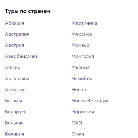
Туры по странам
Абхазия
Мартиника
Австралия
Мексика
Австрия
Монако
Азербайджан
Монголия
Алжир
Мьянма
Аргентина
Намибия
Армения
Непал
Багамы
Новая Зеландия
Беларусь
Норвегия
Бельгия
ОАЭ
Боливия
Оман