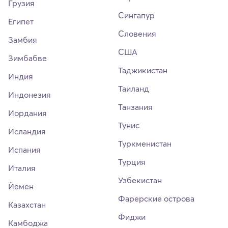
Грузия
Сингапур
Египет
Словения
Замбия
США
Зимбабве
Таджикистан
Индия
Таиланд
Индонезия
Танзания
Иордания
Тунис
Исландия
Туркменистан
Испания
Турция
Италия
Узбекистан
Йемен
Фарерские острова
Казахстан
Фиджи
Камбоджа