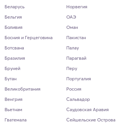
Беларусь
Норвегия
Бельгия
ОАЭ
Боливия
Оман
Босния и Герцеговина
Пакистан
Ботсвана
Палау
Бразилия
Парагвай
Бруней
Перу
Бутан
Португалия
Великобритания
Россия
Венгрия
Сальвадор
Вьетнам
Саудовская Аравия
Гватемала
Сейшельские Острова