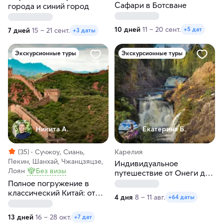
Сафари в Ботсване
города и синий город
10 дней
11 – 20 сент.
+5 дат
7 дней
15 – 21 сент.
+3 даты
Экскурсионные туры
Экскурсионные туры
Никита А.
Екатерина Б.
(35)
Сучжоу, Сиань,
Карелия
Пекин, Шанхай, Чжанцзяцзе,
Индивидуальное
Лоян
Без визы
путешествие от Онеги до
Ладоги в любые даты
Полное погружение в
классический Китай: от
4 дня
8 – 11 авг.
+64 даты
Пекина до Шанхая
13 дней
16 – 28 окт.
+7 дат