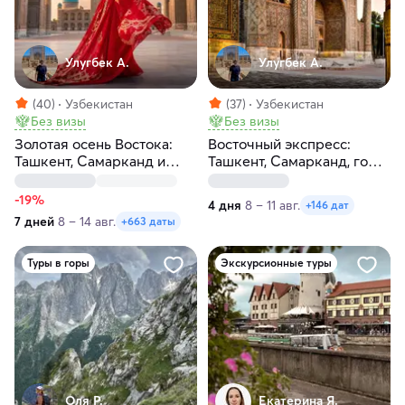
Улугбек А.
Улугбек А.
(40)
Узбекистан
(37)
Узбекистан
Без визы
Без визы
Золотая осень Востока:
Восточный экспресс:
Ташкент, Самарканд и
Ташкент, Самарканд, горы,
Бухара
Чимган за 4 дня
-19%
4 дня
8 – 11 авг.
+146 дат
7 дней
8 – 14 авг.
+663 даты
Туры в горы
Экскурсионные туры
Оля Р.
Екатерина Я.