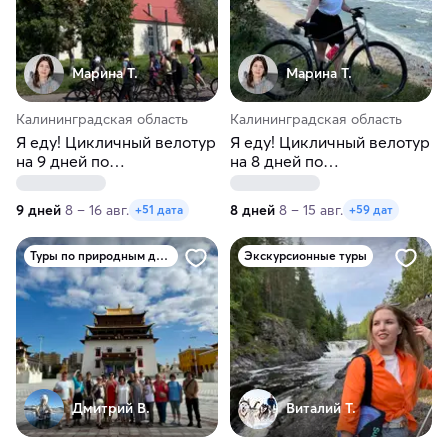
Марина Т.
Марина Т.
Калининградская область
Калининградская область
Я еду! Цикличный велотур
Я еду! Цикличный велотур
на 9 дней по
на 8 дней по
Калининградской области
Калининградской области
9 дней
8 – 16 авг.
8 дней
8 – 15 авг.
+51 дата
+59 дат
Туры по природным достопримечательностям
Экскурсионные туры
Дмитрий В.
Виталий Т.