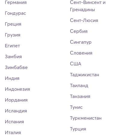
Германия
Сент-Винсент и
Гренадины
Гондурас
Сент-Люсия
Греция
Сербия
Грузия
Сингапур
Египет
Словения
Замбия
США
Зимбабве
Таджикистан
Индия
Таиланд
Индонезия
Танзания
Иордания
Тунис
Исландия
Туркменистан
Испания
Турция
Италия