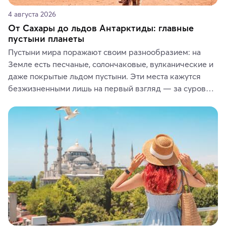
4 августа 2026
От Сахары до льдов Антарктиды: главные
пустыни планеты
Пустыни мира поражают своим разнообразием: на 
Земле есть песчаные, солончаковые, вулканические и 
даже покрытые льдом пустыни. Эти места кажутся 
безжизненными лишь на первый взгляд — за суровой 
красотой скрываются древние культуры, редкие 
животные и маршруты, которые дарят одни из самых 
ярких впечатлений от путешествий.