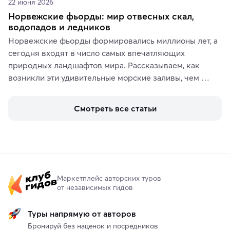
22 июня 2026
Норвежские фьорды: мир отвесных скал,
водопадов и ледников
Норвежские фьорды формировались миллионы лет, а 
сегодня входят в число самых впечатляющих 
природных ландшафтов мира. Рассказываем, как 
возникли эти удивительные морские заливы, чем 
знаменит «Король фьордов», где находятся самые 
живописные смотровые площадки и какие точки 
Смотреть все статьи
включить в маршрут по Норвегии.
Маркетплейс авторских туров
от независимых гидов
Туры напрямую от авторов
Бронируй без наценок и посредников