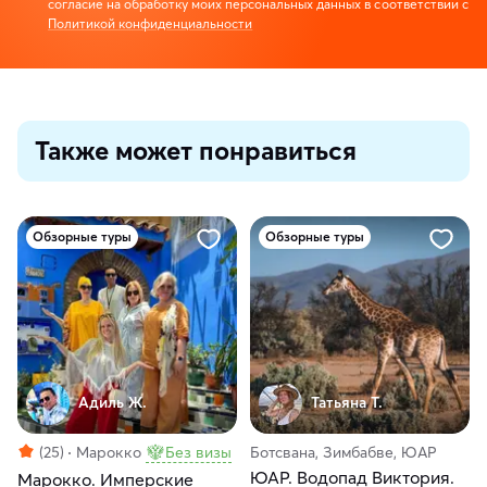
согласие на обработку моих персональных данных в соответствии с
Политикой конфиденциальности
Также может понравиться
Обзорные туры
Обзорные туры
Адиль Ж.
Татьяна Т.
(25)
Марокко
Без визы
Ботсвана, Зимбабве, ЮАР
ЮАР. Водопад Виктория.
Марокко. Имперские