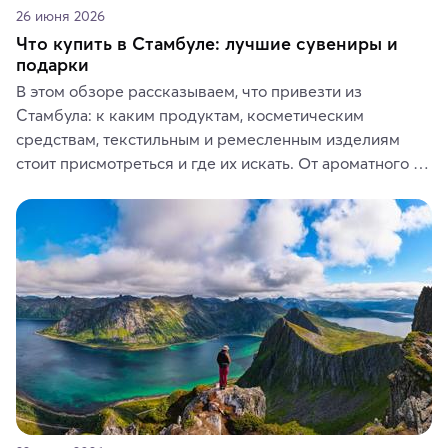
26 июня 2026
Что купить в Стамбуле: лучшие сувениры и
подарки
В этом обзоре рассказываем, что привезти из 
Стамбула: к каким продуктам, косметическим 
средствам, текстильным и ремесленным изделиям 
стоит присмотреться и где их искать. От ароматного 
кофе, специй и сладостей до мозаичных ламп, 
керамики и изделий из кожи на турецких рынках и в 
аутентичных лавках — в подарок близким или себе на 
память о путешествии.