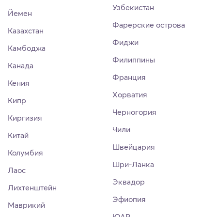
Узбекистан
Йемен
Фарерские острова
Казахстан
Фиджи
Камбоджа
Филиппины
Канада
Франция
Кения
Хорватия
Кипр
Черногория
Киргизия
Чили
Китай
Швейцария
Колумбия
Шри-Ланка
Лаос
Эквадор
Лихтенштейн
Эфиопия
Маврикий
ЮАР