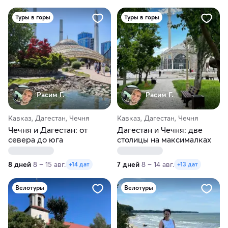
Туры в горы
Туры в горы
Расим Г.
Расим Г.
Кавказ, Дагестан, Чечня
Кавказ, Дагестан, Чечня
Чечня и Дагестан: от
Дагестан и Чечня: две
севера до юга
столицы на максималках
8 дней
8 – 15 авг.
7 дней
8 – 14 авг.
+14 дат
+13 дат
Велотуры
Велотуры