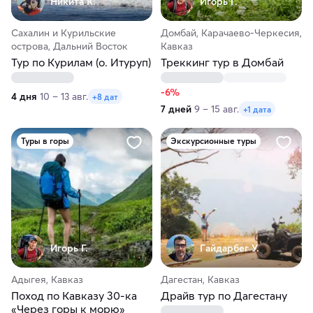
Никита К.
Игорь Г.
Сахалин и Курильские
Домбай, Карачаево-Черкесия,
острова, Дальний Восток
Кавказ
Тур по Курилам (о. Итуруп)
Треккинг тур в Домбай
-6%
4 дня
10 – 13 авг.
+8 дат
7 дней
9 – 15 авг.
+1 дата
Туры в горы
Экскурсионные туры
Игорь Г.
Гайдарбег У.
Адыгея, Кавказ
Дагестан, Кавказ
Поход по Кавказу 30-ка
Драйв тур по Дагестану
«Через горы к морю»