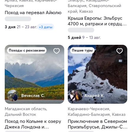
Архыз, Кавказ, Карачаево-
Эльбрус, Кабардино-
Черкесия
Балкария, Ставропольский
край, Кавказ
Поход на перевал Айюлю
Крыша Европы: Эльбрус
4700 м, ратраки и сердце
3 дня
21 – 23 авг.
+3 даты
Кавказа
5 дней
9 – 13 авг.
Походы с рюкзаками
Пешие туры
Вячеслав С.
Андрей К.
Магаданская область,
Карачаево-Черкесия,
Дальний Восток
Кабардино-Балкария, Кавказ
Поход по Колыме к озеру
Приключение в Северном
Джека Лондона и
Приэльбрусье, Джилы-Су.