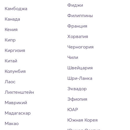
Фиджи
Камбоджа
Филиппины
Канада
Франция
Кения
Хорватия
Кипр
Черногория
Киргизия
Чили
Китай
Швейцария
Колумбия
Шри-Ланка
Лаос
Эквадор
Лихтенштейн
Эфиопия
Маврикий
ЮАР
Мадагаскар
Южная Корея
Макао