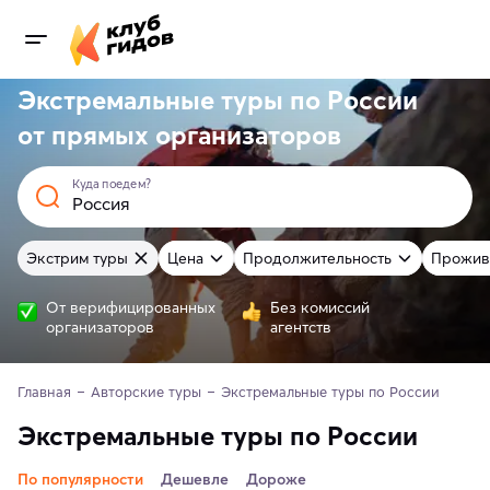
Экстремальные туры по России
от
прямых
организаторов
Куда поедем?
Экстрим туры
Цена
Продолжительность
Прожив
От верифицированных
Без комиссий
организаторов
агентств
Главная
Авторские туры
Экстремальные туры по России
Экстремальные туры по России
По популярности
Дешевле
Дороже