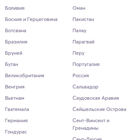
Боливия
Оман
Босния и Герцеговина
Пакистан
Ботсвана
Палау
Бразилия
Парагвай
Бруней
Перу
Бутан
Португалия
Великобритания
Россия
Венгрия
Сальвадор
Вьетнам
Саудовская Аравия
Гватемала
Сейшельские Острова
Германия
Сент-Винсент и
Гренадины
Гондурас
Сент-Люсия