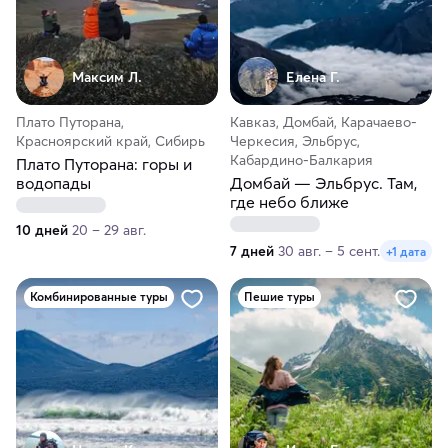
Максим Л.
Елена Г.
Плато Путорана,
Кавказ, Домбай, Карачаево-
Красноярский край, Сибирь
Черкесия, Эльбрус,
Кабардино-Балкария
Плато Путорана: горы и
водопады
Домбай — Эльбрус. Там,
где небо ближе
10 дней
20 – 29 авг.
7 дней
30 авг. – 5 сент.
+1 дата
Комбинированные туры
Пешие туры