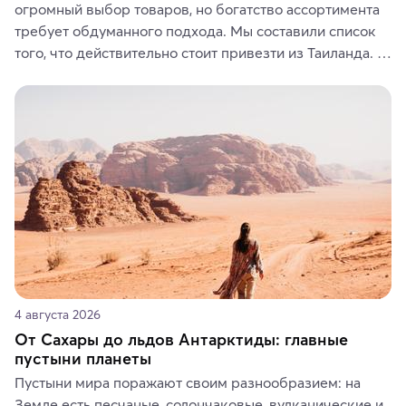
огромный выбор товаров, но богатство ассортимента 
требует обдуманного подхода. Мы составили список 
того, что действительно стоит привезти из Таиланда. 
Вы можете выбрать сладости, фрукты, косметические 
средства, одежду, украшения, предметы интерьера 
или сувениры, а мы расскажем, чем они интересны и 
где их купить.
4 августа 2026
От Сахары до льдов Антарктиды: главные
пустыни планеты
Пустыни мира поражают своим разнообразием: на 
Земле есть песчаные, солончаковые, вулканические и 