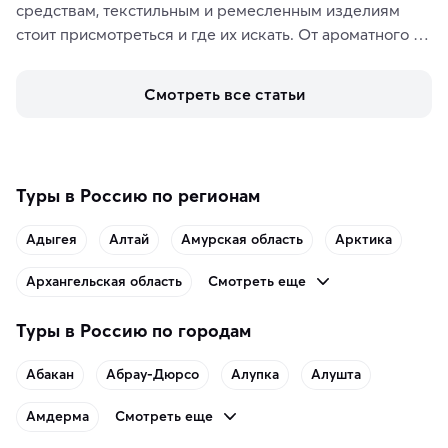
средствам, текстильным и ремесленным изделиям 
стоит присмотреться и где их искать. От ароматного 
кофе, специй и сладостей до мозаичных ламп, 
керамики и изделий из кожи на турецких рынках и в 
Смотреть все статьи
аутентичных лавках — в подарок близким или себе на 
память о путешествии.
Туры в Россию по регионам
Адыгея
Алтай
Амурская область
Арктика
Смотреть еще
Архангельская область
Туры в Россию по городам
Абакан
Абрау-Дюрсо
Алупка
Алушта
Смотреть еще
Амдерма