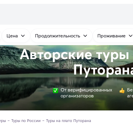
Цена
Продолжительность
Проживание
Авторские туры 
Путоран
От верифицированных
Бе
организаторов
аг
уры
Туры по России
Туры на плато Путорана