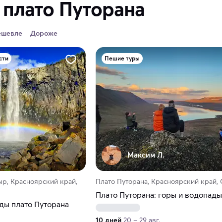
 плато Путорана
ешевле
Дороже
сти
Пешие туры
Максим Л.
ыр, Красноярский край,
Плато Путорана, Красноярский край,
Плато Путорана: горы и водопады
ы плато Путорана
10 дней
20 – 29 авг.