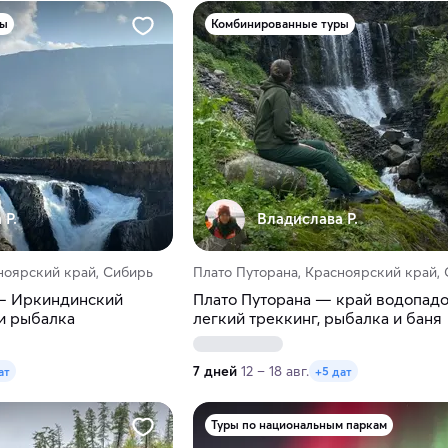
ры
Комбинированные туры
 Р.
Владислава Р.
ноярский край, Сибирь
Плато Путорана, Красноярский край,
— Иркиндинский
Плато Путорана — край водопадо
 и рыбалка
легкий треккинг, рыбалка и баня
7 дней
12 – 18 авг.
ат
+5 дат
Туры по национальным паркам