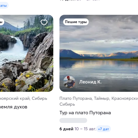
даты
ры
Пешие туры
Леонид К.
ноярский край, Сибирь
Плато Путорана, Таймыр, Красноярски
Сибирь
земля духов
Тур на плато Путорана
6 дней
10 – 15 авг.
+7 дат