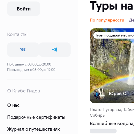
Туры на
Войти
По популярности
Д
Контакты
Туры по дикой местно
По будням с 08:00 до 20:00
По выходным с 08:00 до 19:00
О Клубе Гидов
Юрий С.
О нас
Плато Путорана, Тайм
Сибирь
Подарочные сертификаты
Волшебные водопад
Журнал о путешествиях