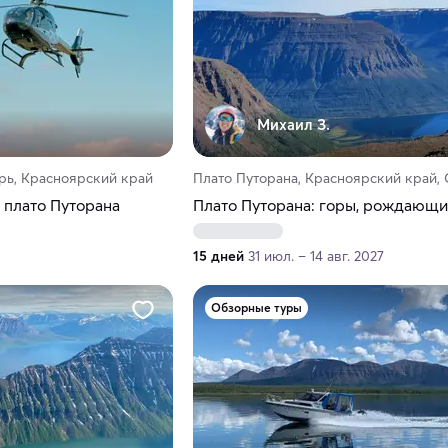
Михаил З.
рь, Красноярский край
Плато Путорана, Красноярский край,
 плато Путорана
Плато Путорана: горы, рождающи
15 дней
31 июл. – 14 авг. 2027
Обзорные туры