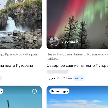
Леонид К.
ыр, Красноярский край,
Плато Путорана, Таймыр, Красноярски
Сибирь
на плато Путорана
Северное сияние на плато Путор
3 дня
21 – 23 авг.
т
+6 дат
ры
Пешие туры