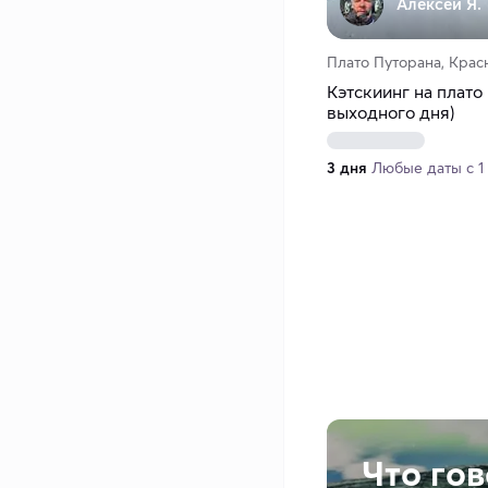
Алексей Я.
Плато Путорана, Крас
Кэтскиинг на плато
выходного дня)
3 дня
Любые даты с 1 
Что го