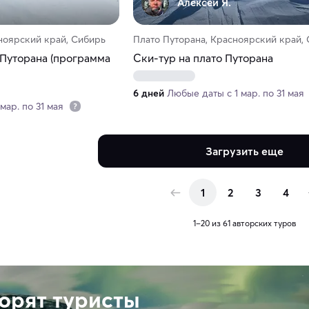
Алексей Я.
ноярский край, Сибирь
Плато Путорана, Красноярский край,
 Путорана (программа
Ски-тур на плато Путорана
6 дней
Любые даты с 1 мар. по 31 мая
мар. по 31 мая
Загрузить еще
1
2
3
4
1–20 из 61 авторских туров
ворят туристы