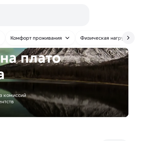
Комфорт проживания
Физическая нагрузка
на плато
а
з комиссий
ентств