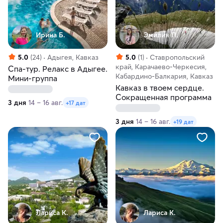
Ирина Б.
Эмилия П.
5.0
(24)
Адыгея, Кавказ
5.0
(1)
Ставропольский
край, Карачаево-Черкесия,
Спа-тур. Релакс в Адыгее.
Кабардино-Балкария, Кавказ
Мини-группа
Кавказ в твоем сердце.
Сокращенная программа
3 дня
14 – 16 авг.
+17 дат
3 дня
14 – 16 авг.
+19 дат
Лариса К.
Лариса К.