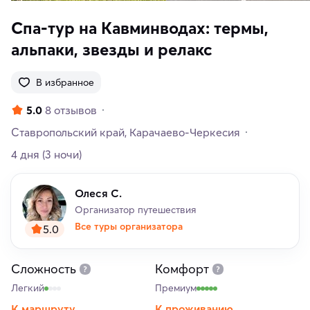
Спа-тур на Кавминводах: термы,
альпаки, звезды и релакс
В избранное
5.0
8 отзывов
Ставропольский край
Карачаево-Черкесия
4 дня
(3 ночи)
Олеся С.
Организатор путешествия
Все туры организатора
5.0
Сложность
Комфорт
Легкий
Премиум
К маршруту
К проживанию