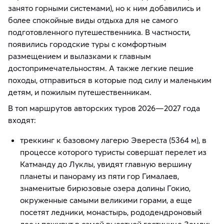
занято горными системами), но к ним добавились и
более спокойные виды отдыха для не самого
подготовленного путешественника. В частности,
появились городские туры с комфортным
размещением и вылазками к главным
достопримечательностям. А также легкие пешие
походы, отправиться в которые под силу и маленьким
детям, и пожилым путешественникам.
В топ маршрутов авторских туров 2026—2027 года
входят:
треккинг к базовому лагерю Эвереста (5364 м), в
процессе которого туристы совершат перелет из
Катманду до Луклы, увидят главную вершину
планеты и панораму из пяти гор Гималаев,
знаменитые бирюзовые озера долины Гокио,
окруженные самыми великими горами, а еще
посетят ледники, монастырь, рододендроновый
лес и поживут в самой высотной гостинице Земли;