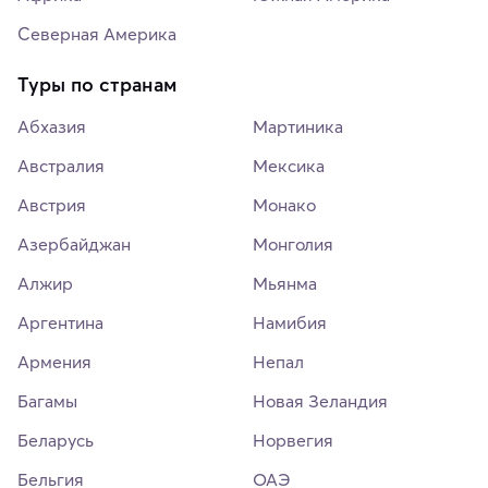
Северная Америка
Туры по странам
Абхазия
Мартиника
Австралия
Мексика
Австрия
Монако
Азербайджан
Монголия
Алжир
Мьянма
Аргентина
Намибия
Армения
Непал
Багамы
Новая Зеландия
Беларусь
Норвегия
Бельгия
ОАЭ