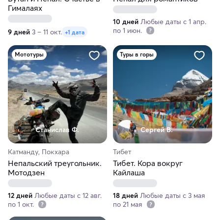
Гималаях
10 дней
Любые даты с 1 апр.
по 1 июн.
9 дней
3 – 11 окт.
+1 дата
Мототуры
Туры в горы
Станислав Ф.
Сергей В.
Катманду, Покхара
Тибет
Непальский треугольник.
Тибет. Кора вокруг
Мотодзен
Кайлаша
12 дней
Любые даты с 12 авг.
18 дней
Любые даты с 3 мая
по 1 окт.
по 21 мая