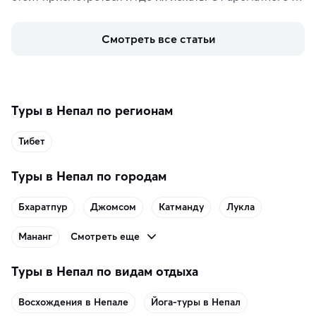
кофе, специй и сладостей до мозаичных ламп, 
керамики и изделий из кожи на турецких рынках и в 
Смотреть все статьи
аутентичных лавках — в подарок близким или себе на 
память о путешествии.
Туры в Непал по регионам
Тибет
Туры в Непал по городам
Бхаратпур
Джомсом
Катманду
Лукла
Смотреть еще
Мананг
Туры в Непал по видам отдыха
Восхождения в Непале
Йога-туры в Непал