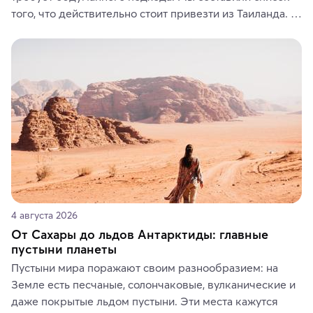
того, что действительно стоит привезти из Таиланда. 
Вы можете выбрать сладости, фрукты, косметические 
средства, одежду, украшения, предметы интерьера 
или сувениры, а мы расскажем, чем они интересны и 
где их купить.
4 августа 2026
От Сахары до льдов Антарктиды: главные
пустыни планеты
Пустыни мира поражают своим разнообразием: на 
Земле есть песчаные, солончаковые, вулканические и 
даже покрытые льдом пустыни. Эти места кажутся 