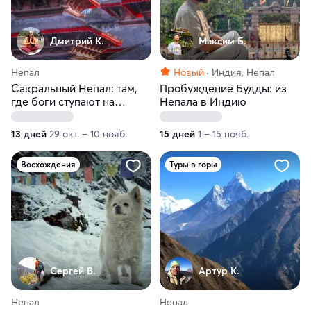
Дмитрий К.
Максим Б.
Непал
Новый
Индия, Непал
Сакральный Непал: там,
Пробуждение Будды: из
где боги ступают на
Непала в Индию
землю
13 дней
29 окт. – 10 нояб.
15 дней
1 – 15 нояб.
Восхождения
Туры в горы
Сергей В.
Артур К.
Непал
Непал