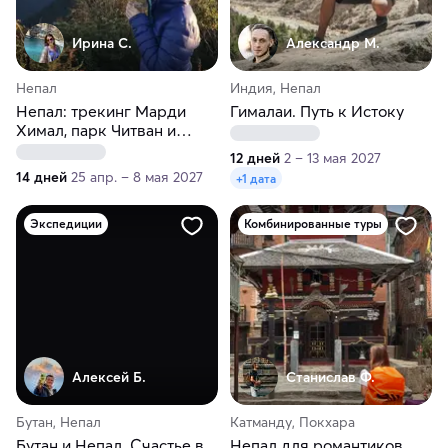
Ирина С.
Александр М.
Непал
Индия, Непал
Непал: трекинг Марди
Гималаи. Путь к Истоку
Химал, парк Читван и
долина Катманду
12 дней
2 – 13 мая 2027
14 дней
25 апр. – 8 мая 2027
+1 дата
Экспедиции
Комбинированные туры
Алексей Б.
Станислав Ф.
Бутан, Непал
Катманду, Покхара
Бутан и Непал. Счастье в
Непал для романтиков