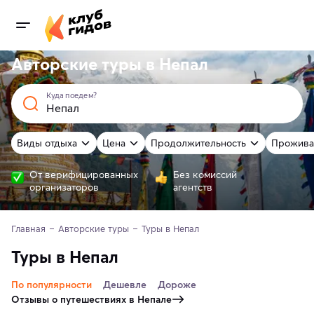
Авторские туры в Непал
Куда поедем?
Виды отдыха
Цена
Продолжительность
Прожива
От верифицированных
Без комиссий
организаторов
агентств
Главная
Авторские туры
Туры в Непал
Туры в Непал
По популярности
Дешевле
Дороже
Отзывы о путешествиях в Непале