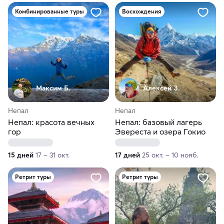
Комбинированные туры
Восхождения
Максим Б.
Алексей З.
Непал
Непал
Непал: красота вечных
Непал: базовый лагерь
гор
Эвереста и озера Гокио
15 дней
17 – 31 окт.
17 дней
25 окт. – 10 нояб.
Ретрит туры
Ретрит туры