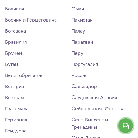
Боливия
Оман
Босния и Герцеговина
Пакистан
Ботсвана
Палау
Бразилия
Парагвай
Бруней
Перу
Бутан
Португалия
Великобритания
Россия
Венгрия
Сальвадор
Вьетнам
Саудовская Аравия
Гватемала
Сейшельские Острова
Германия
Сент-Винсент и
Гренадины
Гондурас