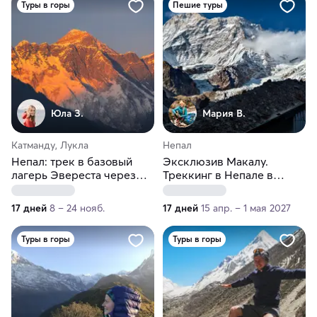
Туры в горы
Пешие туры
Юла З.
Мария В.
Катманду, Лукла
Непал
Непал: трек в базовый
Эксклюзив Макалу.
лагерь Эвереста через
Треккинг в Непале в
Гокио
базовый лагерь пятой
вершины мира
17 дней
8 – 24 нояб.
17 дней
15 апр. – 1 мая 2027
Туры в горы
Туры в горы