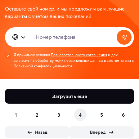
Оставьте свой номер, и мы предложим вам лучшие
варианты с учетом ваших пожеланий
Номер телефона
Я принимаю условия
Пользовательского соглашения
и даю
согласие на обработку моих персональных данных в соответствии с
Политикой конфиденциальности
Загрузить еще
1
2
3
4
5
6
Назад
Вперед