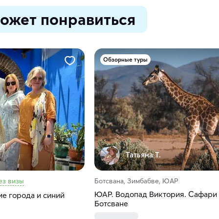
ожет понравиться
Обзорные туры
Татьяна Т.
ез визы
Ботсвана, Зимбабве, ЮАР
ЮАР. Водопад Виктория. Сафари
е города и синий
Ботсване