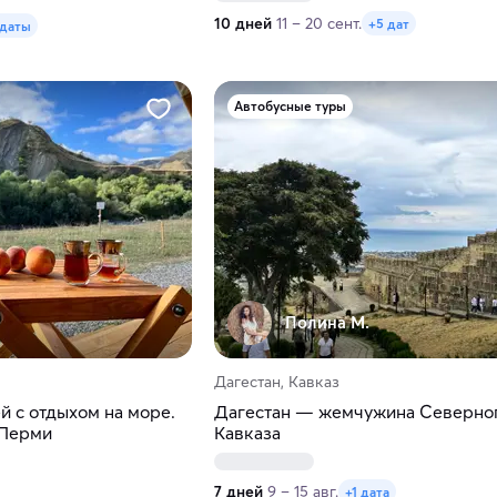
10 дней
11 – 20 сент.
+5 дат
 даты
Автобусные туры
Полина М.
Дагестан, Кавказ
ей с отдыхом на море.
Дагестан — жемчужина Северно
 Перми
Кавказа
7 дней
9 – 15 авг.
+1 дата