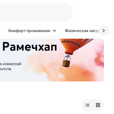
Комфорт проживания
Физическая нагрузка
 Рамечхап
з комиссий
ентств