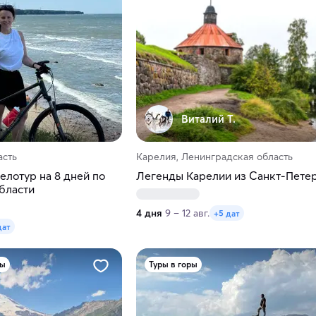
Виталий Т.
асть
Карелия, Ленинградская область
елотур на 8 дней по
Легенды Карелии из Санкт-Пете
бласти
4 дня
9 – 12 авг.
+5 дат
дат
ры
Туры в горы