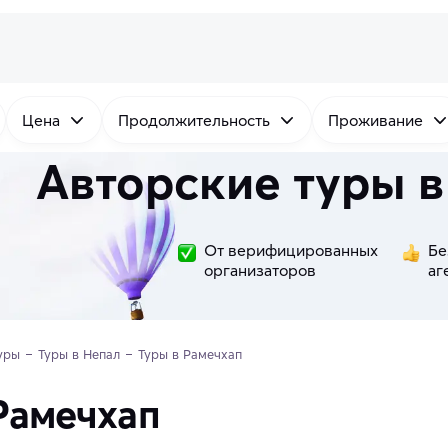
Цена
Продолжительность
Проживание
Авторские туры в
От верифицированных
Бе
организаторов
аг
уры
Туры в Непал
Туры в Рамечхап
Рамечхап