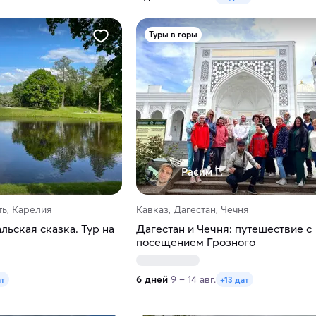
Туры в горы
Расим Г.
ь, Карелия
Кавказ, Дагестан, Чечня
льская сказка. Тур на
Дагестан и Чечня: путешествие с
посещением Грозного
6 дней
9 – 14 авг.
ат
+13 дат