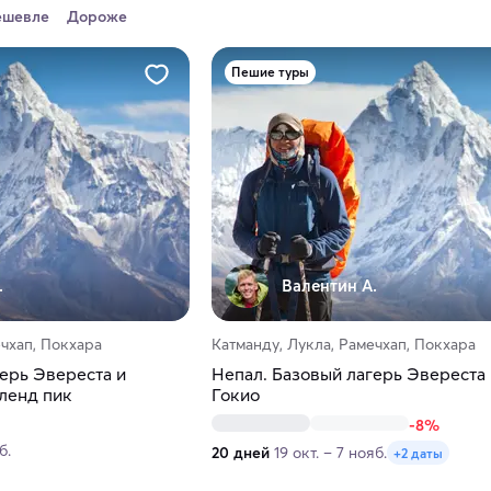
ешевле
Дороже
Пешие туры
.
Валентин А.
ечхап, Покхара
Катманду, Лукла, Рамечхап, Покхара
ерь Эвереста и
Непал. Базовый лагерь Эвереста 
ленд пик
Гокио
-8%
б.
20 дней
19 окт. – 7 нояб.
+2 даты