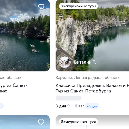
Экскурсионные туры
Виталий Т.
ая область
Карелия, Ленинградская область
ур из Санкт-
Классика Приладожья: Валаам и Р
лию
Тур из Санкт-Петербурга
3 дня
9 – 11 авг.
ат
+5 дат
Экскурсионные туры