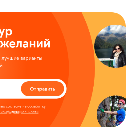
ур
ожеланий
м лучшие варианты
й
Отправить
аю согласие на обработку
 конфиденциальности