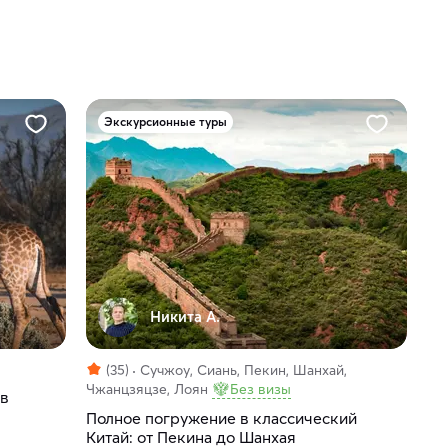
Экскурсионные туры
Никита А.
(35)
Сучжоу, Сиань, Пекин, Шанхай,
Чжанцзяцзе, Лоян
Без визы
 в
Полное погружение в классический
Китай: от Пекина до Шанхая