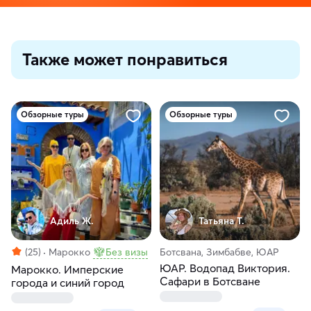
Также может понравиться
Обзорные туры
Обзорные туры
Адиль Ж.
Татьяна Т.
(25)
Марокко
Без визы
Ботсвана, Зимбабве, ЮАР
ЮАР. Водопад Виктория.
Марокко. Имперские
Сафари в Ботсване
города и синий город