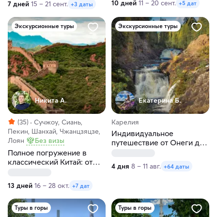
10 дней
11 – 20 сент.
+5 дат
7 дней
15 – 21 сент.
+3 даты
Экскурсионные туры
Экскурсионные туры
Никита А.
Екатерина Б.
(35)
Сучжоу, Сиань,
Карелия
Пекин, Шанхай, Чжанцзяцзе,
Индивидуальное
Лоян
Без визы
путешествие от Онеги до
Ладоги в любые даты
Полное погружение в
классический Китай: от
4 дня
8 – 11 авг.
+64 даты
Пекина до Шанхая
13 дней
16 – 28 окт.
+7 дат
Туры в горы
Туры в горы