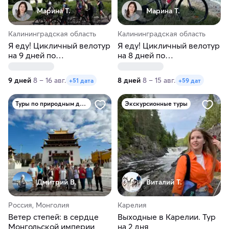
Марина Т.
Марина Т.
Калининградская область
Калининградская область
Я еду! Цикличный велотур
Я еду! Цикличный велотур
на 9 дней по
на 8 дней по
Калининградской области
Калининградской области
9 дней
8 – 16 авг.
8 дней
8 – 15 авг.
+51 дата
+59 дат
Туры по природным достопримечательностям
Экскурсионные туры
Дмитрий В.
Виталий Т.
Россия, Монголия
Карелия
Ветер степей: в сердце
Выходные в Карелии. Тур
Монгольской империи
на 2 дня