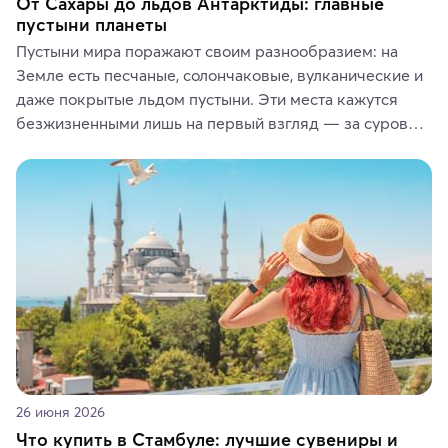
От Сахары до льдов Антарктиды: главные
пустыни планеты
Пустыни мира поражают своим разнообразием: на 
Земле есть песчаные, солончаковые, вулканические и 
даже покрытые льдом пустыни. Эти места кажутся 
безжизненными лишь на первый взгляд — за суровой 
красотой скрываются древние культуры, редкие 
животные и маршруты, которые дарят одни из самых 
ярких впечатлений от путешествий.
26 июня 2026
Что купить в Стамбуле: лучшие сувениры и