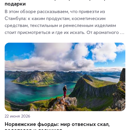
подарки
В этом обзоре рассказываем, что привезти из 
Стамбула: к каким продуктам, косметическим 
средствам, текстильным и ремесленным изделиям 
стоит присмотреться и где их искать. От ароматного 
кофе, специй и сладостей до мозаичных ламп, 
керамики и изделий из кожи на турецких рынках и в 
аутентичных лавках — в подарок близким или себе на 
память о путешествии.
22 июня 2026
Норвежские фьорды: мир отвесных скал,