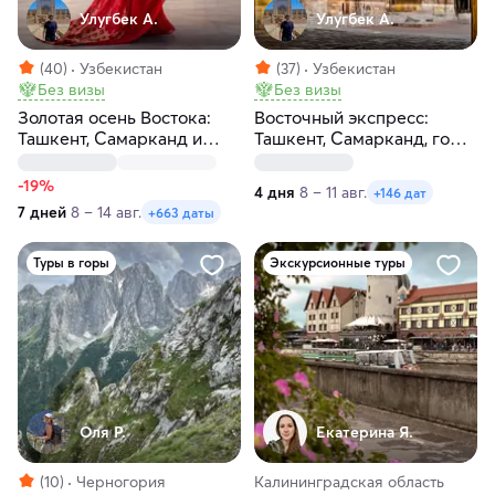
Улугбек А.
Улугбек А.
(40)
Узбекистан
(37)
Узбекистан
Без визы
Без визы
Золотая осень Востока:
Восточный экспресс:
Ташкент, Самарканд и
Ташкент, Самарканд, горы,
Бухара
Чимган за 4 дня
-19%
4 дня
8 – 11 авг.
+146 дат
7 дней
8 – 14 авг.
+663 даты
Туры в горы
Экскурсионные туры
Оля Р.
Екатерина Я.
(10)
Черногория
Калининградская область