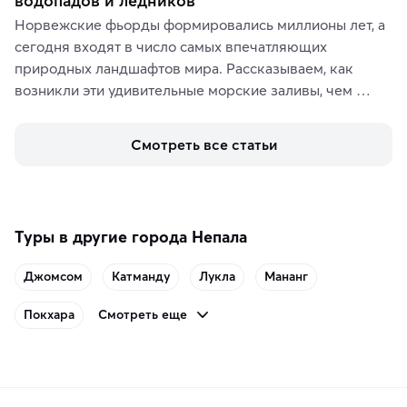
водопадов и ледников
Норвежские фьорды формировались миллионы лет, а 
сегодня входят в число самых впечатляющих 
природных ландшафтов мира. Рассказываем, как 
возникли эти удивительные морские заливы, чем 
знаменит «Король фьордов», где находятся самые 
живописные смотровые площадки и какие точки 
Смотреть все статьи
включить в маршрут по Норвегии.
Туры в другие города Непала
Джомсом
Катманду
Лукла
Мананг
Смотреть еще
Покхара