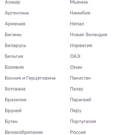
Алжир
Мьянма
Аргентина
Намибия
Армения
Непал
Багамы
Новая Зеландия
Беларусь
Норвегия
Бельгия
ОАЭ
Боливия
Оман
Босния и Герцеговина
Пакистан
Ботсвана
Палау
Бразилия
Парагвай
Бруней
Перу
Бутан
Португалия
Великобритания
Россия