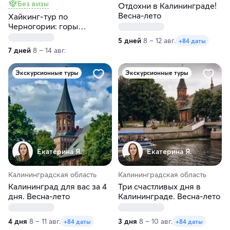
Без визы
Отдохни в Калининграде!
Весна-лето
Хайкинг-тур по
Черногории: горы
Дурмитора и Проклетия,
5 дней
8 – 12 авг.
+84 даты
средневековые города и
7 дней
8 – 14 авг.
море
Экскурсионные туры
Экскурсионные туры
Екатерина Я.
Екатерина Я.
Калининградская область
Калининградская область
Калининград для вас за 4
Три счастливых дня в
дня. Весна-лето
Калининграде. Весна-лето
4 дня
8 – 11 авг.
3 дня
8 – 10 авг.
+84 даты
+84 даты