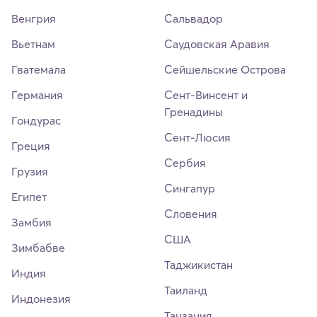
Венгрия
Сальвадор
Вьетнам
Саудовская Аравия
Гватемала
Сейшельские Острова
Германия
Сент-Винсент и
Гренадины
Гондурас
Сент-Люсия
Греция
Сербия
Грузия
Сингапур
Египет
Словения
Замбия
США
Зимбабве
Таджикистан
Индия
Таиланд
Индонезия
Танзания