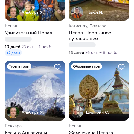
Альберт Х.
Павел И.
Непал
Катманду, Покхара
Удивительный Непал
Непал. Необычное
путешествие
10 дней
23 окт. – 1 нояб.
14 дней
26 окт. – 8 нояб.
+2 даты
Туры в горы
Обзорные туры
Альберт Х.
Дмитрий С.
Покхара
Непал
Кольцо Аннапурны
Жемчужина Непала