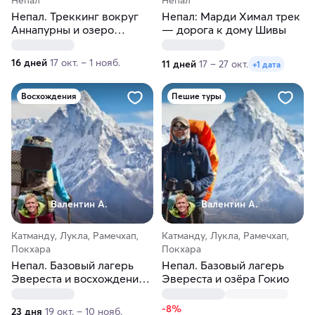
Непал
Непал
Непал. Треккинг вокруг
Непал: Марди Химал трек
Аннапурны и озеро
— дорога к дому Шивы
Тиличо
16 дней
17 окт. – 1 нояб.
11 дней
17 – 27 окт.
+1 дата
Восхождения
Пешие туры
Валентин А.
Валентин А.
Катманду, Лукла, Рамечхап,
Катманду, Лукла, Рамечхап,
Покхара
Покхара
Непал. Базовый лагерь
Непал. Базовый лагерь
Эвереста и восхождение
Эвереста и озёра Гокио
на Айленд пик
-8%
23 дня
19 окт. – 10 нояб.