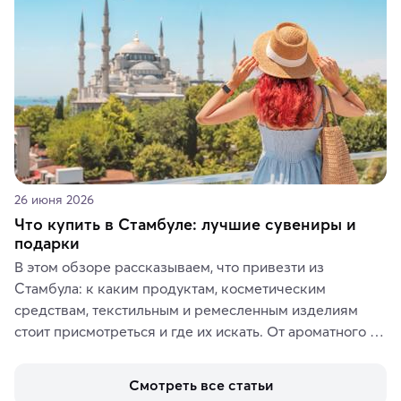
ярких впечатлений от путешествий.
26 июня 2026
Что купить в Стамбуле: лучшие сувениры и
подарки
В этом обзоре рассказываем, что привезти из 
Стамбула: к каким продуктам, косметическим 
средствам, текстильным и ремесленным изделиям 
стоит присмотреться и где их искать. От ароматного 
кофе, специй и сладостей до мозаичных ламп, 
керамики и изделий из кожи на турецких рынках и в 
Смотреть все статьи
аутентичных лавках — в подарок близким или себе на 