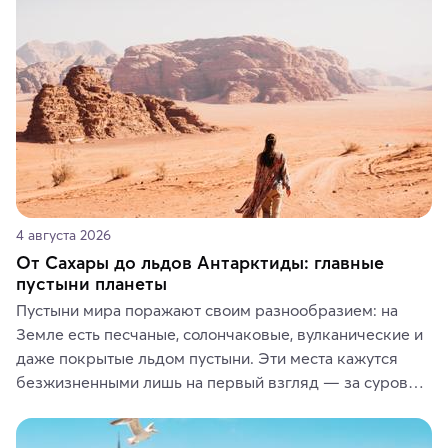
или сувениры, а мы расскажем, чем они интересны и 
где их купить.
4 августа 2026
От Сахары до льдов Антарктиды: главные
пустыни планеты
Пустыни мира поражают своим разнообразием: на 
Земле есть песчаные, солончаковые, вулканические и 
даже покрытые льдом пустыни. Эти места кажутся 
безжизненными лишь на первый взгляд — за суровой 
красотой скрываются древние культуры, редкие 
животные и маршруты, которые дарят одни из самых 