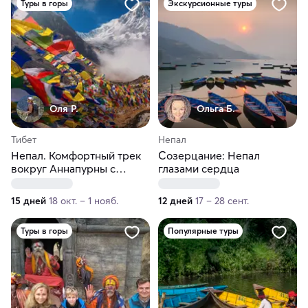
Туры в горы
Экскурсионные туры
Оля Р.
Ольга Б.
Тибет
Непал
Непал. Комфортный трек
Созерцание: Непал
вокруг Аннапурны с
глазами сердца
озером Тиличо
15 дней
18 окт. – 1 нояб.
12 дней
17 – 28 сент.
Туры в горы
Популярные туры