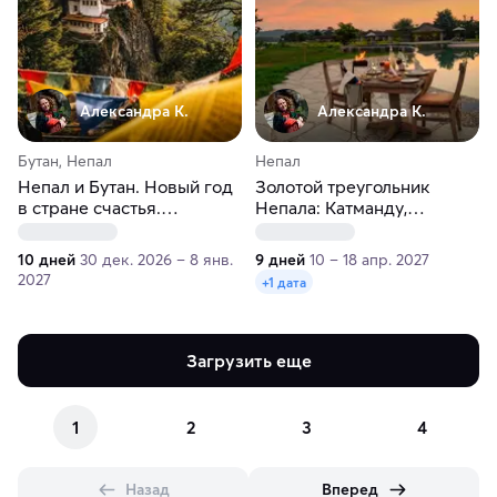
Александра К.
Александра К.
Бутан, Непал
Непал
Непал и Бутан. Новый год
Золотой треугольник
в стране счастья.
Непала: Катманду,
Вертолёты и отели 5 звёзд
Покхара, Читван. Лучшие
отели 5*
10 дней
30 дек. 2026 – 8 янв.
9 дней
10 – 18 апр. 2027
2027
+1 дата
Загрузить еще
1
2
3
4
Назад
Вперед