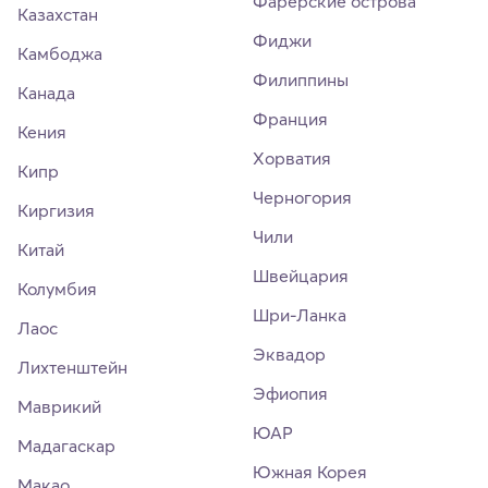
Фарерские острова
Казахстан
Фиджи
Камбоджа
Филиппины
Канада
Франция
Кения
Хорватия
Кипр
Черногория
Киргизия
Чили
Китай
Швейцария
Колумбия
Шри-Ланка
Лаос
Эквадор
Лихтенштейн
Эфиопия
Маврикий
ЮАР
Мадагаскар
Южная Корея
Макао