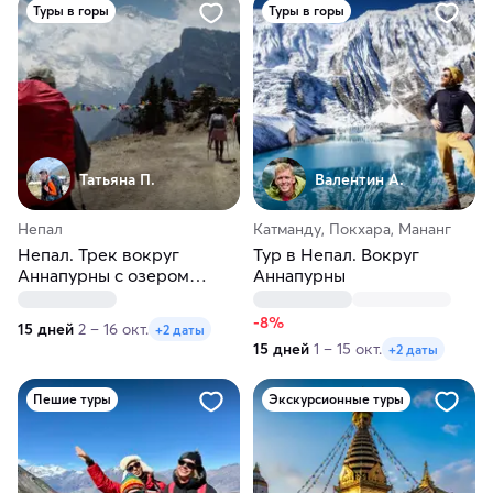
Туры в горы
Туры в горы
Татьяна П.
Валентин А.
Непал
Катманду, Покхара, Мананг
Непал. Трек вокруг
Тур в Непал. Вокруг
Аннапурны с озером
Аннапурны
Тиличо
-8%
15 дней
2 – 16 окт.
+2 даты
15 дней
1 – 15 окт.
+2 даты
Пешие туры
Экскурсионные туры