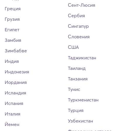
Сент-Люсия
Греция
Сербия
Грузия
Сингапур
Египет
Словения
Замбия
США
Зимбабве
Таджикистан
Индия
Таиланд
Индонезия
Танзания
Иордания
Тунис
Исландия
Туркменистан
Испания
Турция
Италия
Узбекистан
Йемен