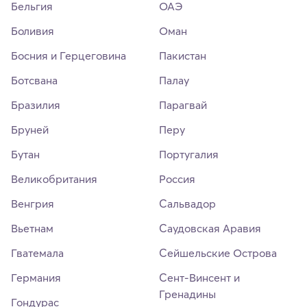
Бельгия
ОАЭ
Боливия
Оман
Босния и Герцеговина
Пакистан
Ботсвана
Палау
Бразилия
Парагвай
Бруней
Перу
Бутан
Португалия
Великобритания
Россия
Венгрия
Сальвадор
Вьетнам
Саудовская Аравия
Гватемала
Сейшельские Острова
Германия
Сент-Винсент и
Гренадины
Гондурас