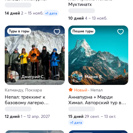
Муктинатх
14 дней
2 – 15 нояб.
+1 дата
10 дней
4 – 13 нояб.
Туры в горы
Пешие туры
Дмитрий С.
Мария В.
Катманду, Покхара
Новый
Непал
Непал: треккинг к
Аннапурна + Марди
базовому лагерю
Химал. Авторский тур в
Аннапурны
Гималаи
12 дней
1 – 12 апр. 2027
15 дней
29 сент. – 13 окт.
+1 дата