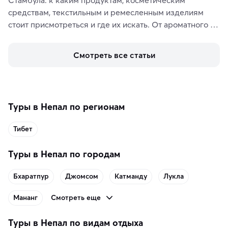
средствам, текстильным и ремесленным изделиям 
стоит присмотреться и где их искать. От ароматного 
кофе, специй и сладостей до мозаичных ламп, 
керамики и изделий из кожи на турецких рынках и в 
Смотреть все статьи
аутентичных лавках — в подарок близким или себе на 
память о путешествии.
Туры в Непал по регионам
Тибет
Туры в Непал по городам
Бхаратпур
Джомсом
Катманду
Лукла
Смотреть еще
Мананг
Туры в Непал по видам отдыха