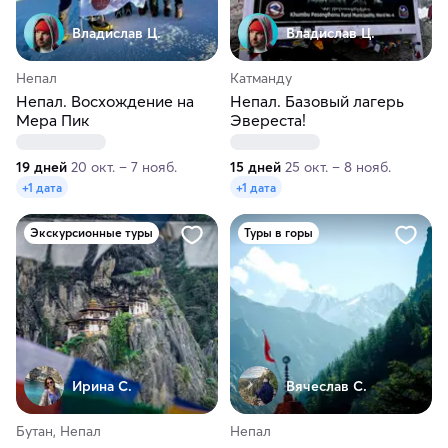
Владислав Ц.
Владислав Ц.
Непал
Катманду
Непал. Восхождение на
Непал. Базовый лагерь
Мера Пик
Эвереста!
19 дней
20 окт. – 7 нояб.
15 дней
25 окт. – 8 нояб.
+1 дата
+1 дата
Экскурсионные туры
Туры в горы
Ирина С.
Вячеслав С.
Бутан, Непал
Непал