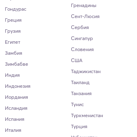
Гренадины
Гондурас
Сент-Люсия
Греция
Сербия
Грузия
Сингапур
Египет
Словения
Замбия
США
Зимбабве
Таджикистан
Индия
Таиланд
Индонезия
Танзания
Иордания
Тунис
Исландия
Туркменистан
Испания
Турция
Италия