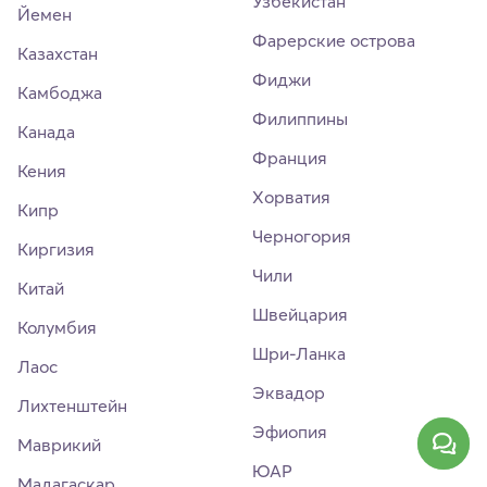
Узбекистан
Йемен
Фарерские острова
Казахстан
Фиджи
Камбоджа
Филиппины
Канада
Франция
Кения
Хорватия
Кипр
Черногория
Киргизия
Чили
Китай
Швейцария
Колумбия
Шри-Ланка
Лаос
Эквадор
Лихтенштейн
Эфиопия
Маврикий
ЮАР
Мадагаскар