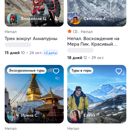
Владислав Ц.
Светлана А.
Непал
(3)
Непал
Трек вокруг Аннапурны
Непал. Восхождение на
Мера Пик. Красивый
маршрут в Гималаях
15 дней
10 – 24 окт.
+2 даты
18 дней
12 – 29 окт.
Экскурсионные туры
Туры в горы
Ирина С.
Елена П.
Непал
Непал