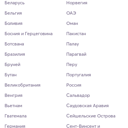
Беларусь
Норвегия
Бельгия
ОАЭ
Боливия
Оман
Босния и Герцеговина
Пакистан
Ботсвана
Палау
Бразилия
Парагвай
Бруней
Перу
Бутан
Португалия
Великобритания
Россия
Венгрия
Сальвадор
Вьетнам
Саудовская Аравия
Гватемала
Сейшельские Острова
Германия
Сент-Винсент и