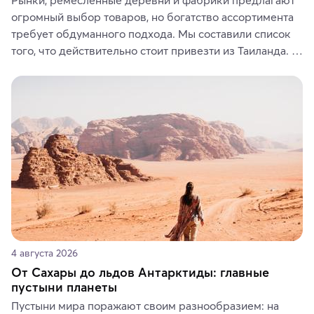
огромный выбор товаров, но богатство ассортимента 
требует обдуманного подхода. Мы составили список 
того, что действительно стоит привезти из Таиланда. 
Вы можете выбрать сладости, фрукты, косметические 
средства, одежду, украшения, предметы интерьера 
или сувениры, а мы расскажем, чем они интересны и 
где их купить.
4 августа 2026
От Сахары до льдов Антарктиды: главные
пустыни планеты
Пустыни мира поражают своим разнообразием: на 