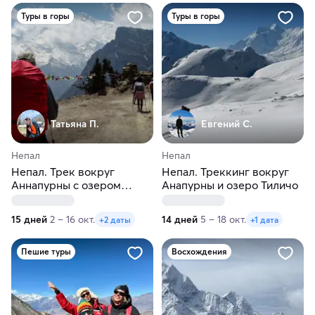
Туры в горы
Туры в горы
Татьяна П.
Евгений С.
Непал
Непал
Непал. Трек вокруг
Непал. Треккинг вокруг
Аннапурны с озером
Анапурны и озеро Тиличо
Тиличо
15 дней
2 – 16 окт.
14 дней
5 – 18 окт.
+2 даты
+1 дата
Пешие туры
Восхождения