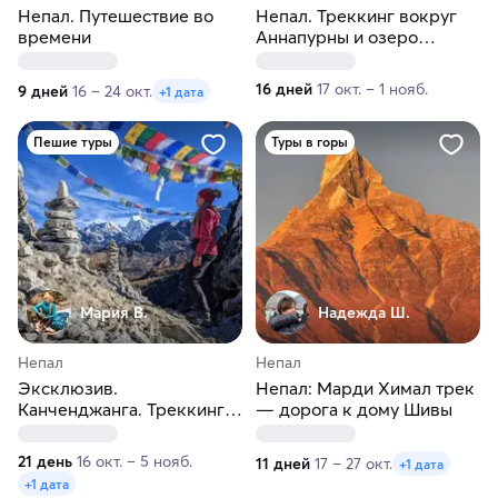
Непал. Путешествие во
Непал. Треккинг вокруг
времени
Аннапурны и озеро
Тиличо
16 дней
17 окт. – 1 нояб.
9 дней
16 – 24 окт.
+1 дата
Пешие туры
Туры в горы
Мария В.
Надежда Ш.
Непал
Непал
Эксклюзив.
Непал: Марди Химал трек
Канченджанга. Треккинг в
— дорога к дому Шивы
Гималаях к третьей
вершине мира
21 день
16 окт. – 5 нояб.
11 дней
17 – 27 окт.
+1 дата
+1 дата