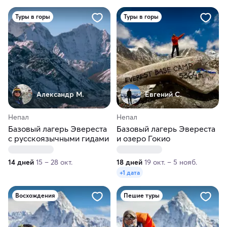
Туры в горы
Туры в горы
Александр М.
Евгений С.
Непал
Непал
Базовый лагерь Эвереста
Базовый лагерь Эвереста
с русскоязычными гидами
и озеро Гокио
14 дней
15 – 28 окт.
18 дней
19 окт. – 5 нояб.
+1 дата
Восхождения
Пешие туры