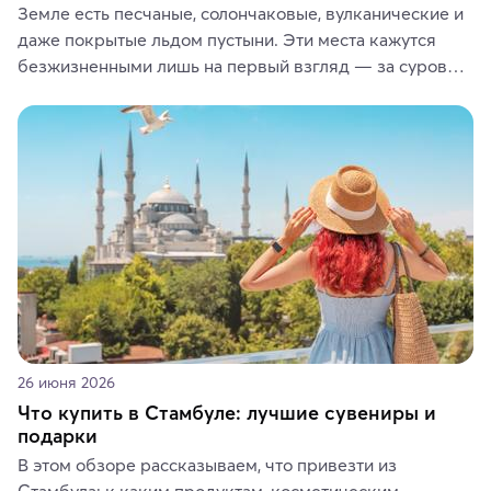
Земле есть песчаные, солончаковые, вулканические и 
даже покрытые льдом пустыни. Эти места кажутся 
безжизненными лишь на первый взгляд — за суровой 
красотой скрываются древние культуры, редкие 
животные и маршруты, которые дарят одни из самых 
ярких впечатлений от путешествий.
26 июня 2026
Что купить в Стамбуле: лучшие сувениры и
подарки
В этом обзоре рассказываем, что привезти из 
Стамбула: к каким продуктам, косметическим 