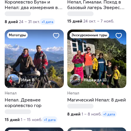
Королевство Бутан и
Непал, Гималаи. Поход в
Непал: два измерения в
базовый лагерь Эвереста
Гималаях
и восхождение на Кала-
Патхар
15 дней
24 окт. – 7 нояб.
8 дней
24 – 31 окт.
+1 дата
Мототуры
Экскурсионные туры
Илья В.
Надежда Ш.
Непал
Непал
Непал. Древнее
Магический Непал: 8 дней
королевство гор
8 дней
1 – 8 нояб.
+1 дата
15 дней
1 – 15 нояб.
+1 дата