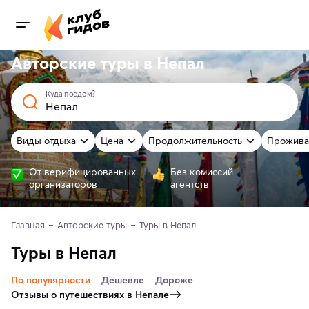
Авторские туры в Непал
Куда поедем?
Виды отдыха
Цена
Продолжительность
Прожива
От верифицированных
Без комиссий
организаторов
агентств
Главная
Авторские туры
Туры в Непал
Туры в Непал
По популярности
Дешевле
Дороже
Отзывы о путешествиях в Непале