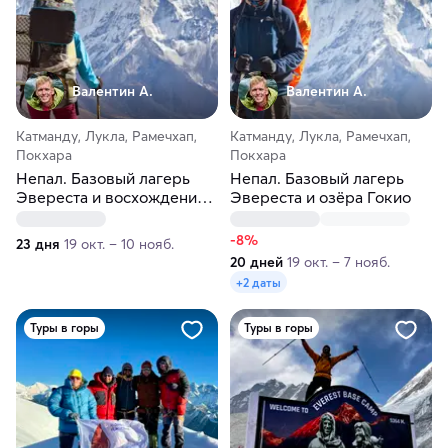
Валентин А.
Валентин А.
Катманду, Лукла, Рамечхап,
Катманду, Лукла, Рамечхап,
Покхара
Покхара
Непал. Базовый лагерь
Непал. Базовый лагерь
Эвереста и восхождение
Эвереста и озёра Гокио
на Айленд пик
-8%
23 дня
19 окт. – 10 нояб.
20 дней
19 окт. – 7 нояб.
+2 даты
Туры в горы
Туры в горы