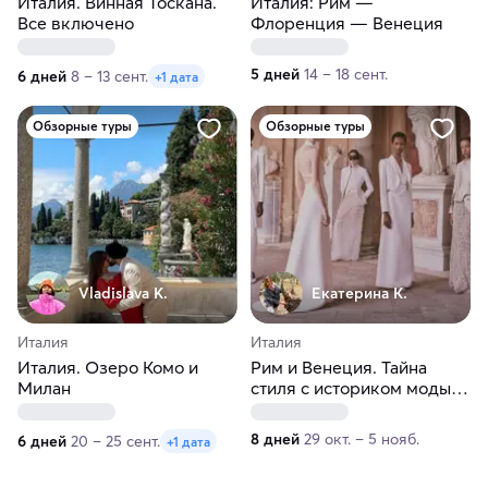
Италия. Винная Тоскана.
Италия: Рим —
Все включено
Флоренция — Венеция
5 дней
14 – 18 сент.
6 дней
8 – 13 сент.
+1 дата
Обзорные туры
Обзорные туры
Vladislava K.
Екатерина К.
Италия
Италия
Италия. Озеро Комо и
Рим и Венеция. Тайна
Милан
стиля с историком моды.
Эксклюзивный проект!
8 дней
29 окт. – 5 нояб.
6 дней
20 – 25 сент.
+1 дата