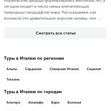
Норвежские фьорды формировались миллионы лет, а 
сегодня входят в число самых впечатляющих 
природных ландшафтов мира. Рассказываем, как 
возникли эти удивительные морские заливы, чем 
знаменит «Король фьордов», где находятся самые 
живописные смотровые площадки и какие точки 
Смотреть все статьи
включить в маршрут по Норвегии.
Туры в Италию по регионам
Альпы
Сардиния
Северная Италия
Сицилия
Тоскана
Туры в Италию по городам
Альгеро
Амальфи
Бари
Болонья