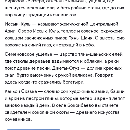
бирюзовые озера, огненные каньоны, ущелья, где
шепчутся вековые ели, и бескрайние степи, где до сих
пор живут традиции кочевников.
Иссык-Куль — называют жемчужиной Центральной
Азии. Озеро Иссык-Куль, теплое и соленое, окружено
кольцом заснеженных пиков Тянь-Шаня. С высоты оно
похоже на синий глаз, смотрящий в небо.
Семеновское ущелье — царство тянь-шаньских елей,
где стволы деревьев вздымаются к облакам, а реки
поют древние песни. Джеты-Огуз — долина красных
скал, будто высеченных рукой великана. Говорят,
здесь когда-то сражались богатыри.
Каньон Сказка — словно сон художника: замки, башни
и арки из пестрой глины, которые ветер и время лепят
заново каждый день. В селе Боконбаево вы станете
свидетелем соколиной охоты — древнего искусства
кочевников.