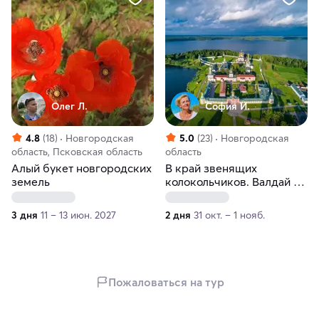
Олег Л.
София И.
4.8
(18)
Новгородская
5.0
(23)
Новгородская
область, Псковская область
область
Алый букет новгородских
В край звенящих
земель
колокольчиков. Валдай и
Великий Новгород
3 дня
11 – 13 июн. 2027
2 дня
31 окт. – 1 нояб.
Пожаловаться на тур