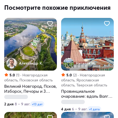
Посмотрите похожие приключения
Александр К.
Наталия М.
5.0
(1)
Новгородская
5.0
(2)
Новгородская
область, Псковская область
область, Ярославская
область, Тверская область
Великий Новгород, Псков,
Изборск, Печоры и 3
Провинциальное
крепости
очарование: вдоль Волги
и Мсты к Ростовскому
2 дня
8 – 9 авг.
+13 дат
кремлю из Санкт-
4 дня
6 – 9 авг.
+1 дата
Петербурга