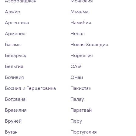
Азербайджан
Монголия
Алжир
Мьянма
Аргентина
Намибия
Армения
Непал
Багамы
Новая Зеландия
Беларусь
Норвегия
Бельгия
ОАЭ
Боливия
Оман
Босния и Герцеговина
Пакистан
Ботсвана
Палау
Бразилия
Парагвай
Бруней
Перу
Бутан
Португалия