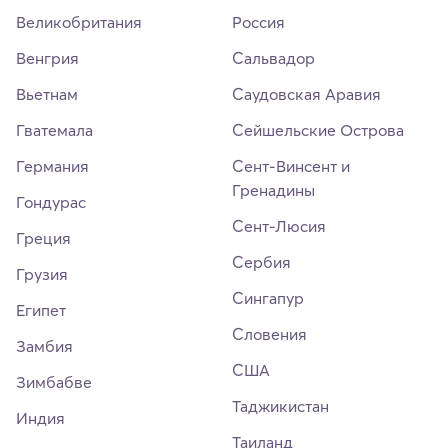
Великобритания
Россия
Венгрия
Сальвадор
Вьетнам
Саудовская Аравия
Гватемала
Сейшельские Острова
Германия
Сент-Винсент и
Гренадины
Гондурас
Сент-Люсия
Греция
Сербия
Грузия
Сингапур
Египет
Словения
Замбия
США
Зимбабве
Таджикистан
Индия
Таиланд