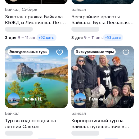
Байкал, Сибирь
Байкал
Золотая пряжка Байкала.
Бескрайние красоты
КБЖД и Листвянка. Лето-
Байкала. Бухта Песчаная и
осень
Листвянка. Лето-осень
3 дня
9 – 11 авг.
3 дня
9 – 11 авг.
+52 даты
+53 даты
Экскурсионные туры
Экскурсионные туры
Галина И.
Галина И.
Байкал
Байкал
Тур выходного дня на
Корпоративный тур на
летний Ольхон
Байкал: путешествие в
Листвянку. Лето-осень