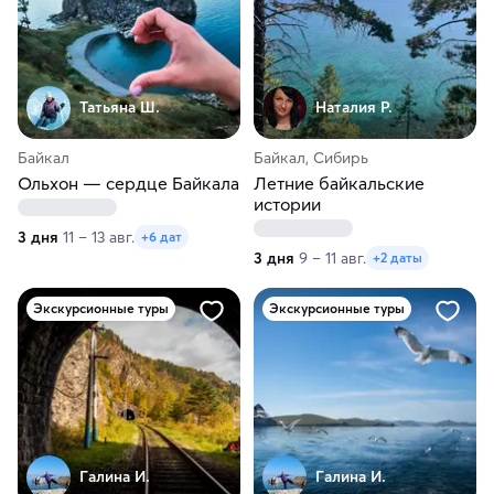
Татьяна Ш.
Наталия Р.
Байкал
Байкал, Сибирь
Ольхон — сердце Байкала
Летние байкальские
истории
3 дня
11 – 13 авг.
+6 дат
3 дня
9 – 11 авг.
+2 даты
Экскурсионные туры
Экскурсионные туры
Галина И.
Галина И.