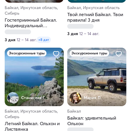
Байкал, Иркутская область,
Байкал, Иркутская область
Сибирь
Твой летний Байкал. Твои
Гостеприимный Байкал.
правила! 3 дня
Индивидуальный
гастротур. Лето-осень
3 дня
12 – 14 авг.
3 дня
12 – 14 авг.
+8 дат
Экскурсионные туры
Экскурсионные туры
Станислав Г.
Мария П.
Байкал, Иркутская область,
Байкал
Сибирь
Байкал: удивительный
Летний Байкал. Ольхон и
Ольхон
Листвянка