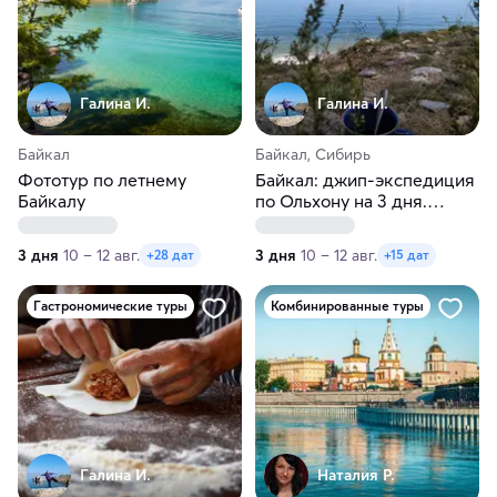
Галина И.
Галина И.
Байкал
Байкал, Сибирь
Фототур по летнему
Байкал: джип-экспедиция
Байкалу
по Ольхону на 3 дня.
Летнее или осеннее
приключение
3 дня
10 – 12 авг.
3 дня
10 – 12 авг.
+28 дат
+15 дат
Гастрономические туры
Комбинированные туры
Галина И.
Наталия Р.