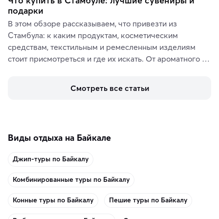
Что купить в Стамбуле: лучшие сувениры и
подарки
В этом обзоре рассказываем, что привезти из 
Стамбула: к каким продуктам, косметическим 
средствам, текстильным и ремесленным изделиям 
стоит присмотреться и где их искать. От ароматного 
кофе, специй и сладостей до мозаичных ламп, 
керамики и изделий из кожи на турецких рынках и в 
Смотреть все статьи
аутентичных лавках — в подарок близким или себе на 
память о путешествии.
Виды отдыха на Байкале
Джип-туры по Байкалу
Комбинированные туры по Байкалу
Конные туры по Байкалу
Пешие туры по Байкалу