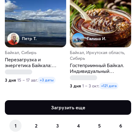
Петр Т.
Галина И.
Байкал, Сибирь
Байкал, Иркутская область,
Сибирь
Перезагрузка и
энергетика Байкала:
Гостеприимный Байкал.
Иркутск, Листвянка,
Индивидуальный
Тальцы и КБЖД
гастротур. Зима-весна
3 дня
15 – 17 авг.
+3 даты
3 дня
1 – 3 окт.
+121 дата
Загрузить еще
1
2
3
4
5
6