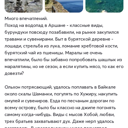
Много впечатлений.
Поход на водопад в Аршане - классные виды,
бурундуки повсюду позабавили, на рынке закупился
травами и сувенирами. Быт в бурятской деревне -
лошади, стрельба из лука, ломание хребтовой кости,
бурятский чай из пшеницы. Маралы не очень
впечатлили, было бы забавно попробовать шашлык из
маралятины, но не сезон, а если купить мясо, то как его
довезти?
Ольхон потрясающий, удалось поплавать в Байкале
около скалы Шаманки, погулять по Хужиру, накупить
омулей и сувениров. Езда по песчаным дорогам по
всему острову, было бы классно на джипе погонять
самому когда-нибудь. Виды с мысов Хобой, любви,
трех братьев захватывают дух. Даже нерп удалось
разглядеть. В краеведческом музее посмотрел