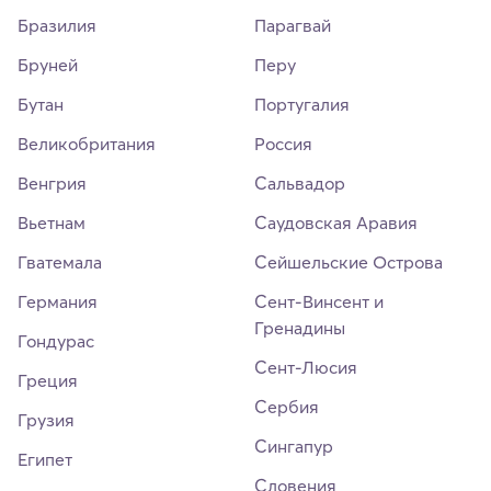
Бразилия
Парагвай
Бруней
Перу
Бутан
Португалия
Великобритания
Россия
Венгрия
Сальвадор
Вьетнам
Саудовская Аравия
Гватемала
Сейшельские Острова
Германия
Сент-Винсент и
Гренадины
Гондурас
Сент-Люсия
Греция
Сербия
Грузия
Сингапур
Египет
Словения