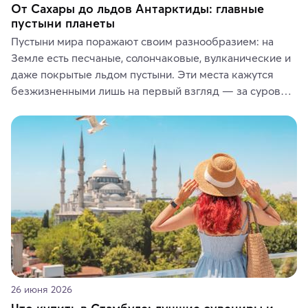
От Сахары до льдов Антарктиды: главные
пустыни планеты
Пустыни мира поражают своим разнообразием: на 
Земле есть песчаные, солончаковые, вулканические и 
даже покрытые льдом пустыни. Эти места кажутся 
безжизненными лишь на первый взгляд — за суровой 
красотой скрываются древние культуры, редкие 
животные и маршруты, которые дарят одни из самых 
ярких впечатлений от путешествий.
26 июня 2026