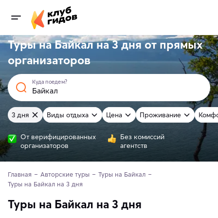
Туры на Байкал на 3 дня от
прямых
организаторов
Куда поедем?
3 дня
Виды отдыха
Цена
Проживание
Комф
От верифицированных
Без комиссий
организаторов
агентств
Главная
Авторские туры
Туры на Байкал
Туры на Байкал на 3 дня
Туры на Байкал на 3 дня