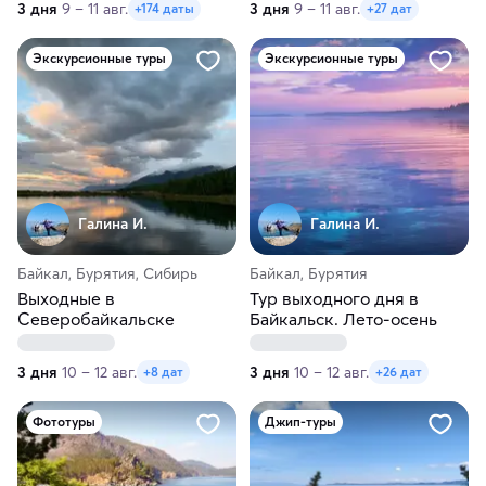
3 дня
9 – 11 авг.
3 дня
9 – 11 авг.
+174 даты
+27 дат
Экскурсионные туры
Экскурсионные туры
Галина И.
Галина И.
Байкал, Бурятия, Сибирь
Байкал, Бурятия
Выходные в
Тур выходного дня в
Северобайкальске
Байкальск. Лето-осень
3 дня
10 – 12 авг.
3 дня
10 – 12 авг.
+8 дат
+26 дат
Фототуры
Джип-туры