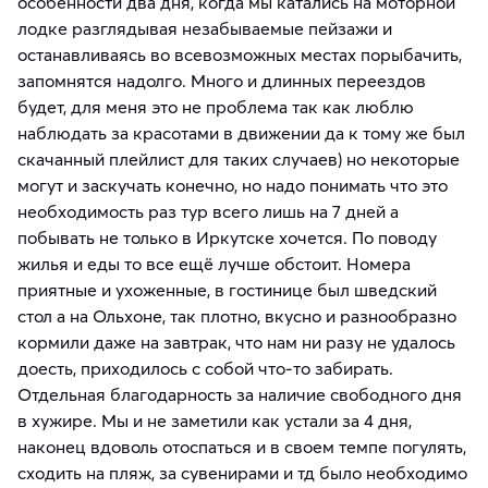
особенности два дня, когда мы катались на моторной
лодке разглядывая незабываемые пейзажи и
останавливаясь во всевозможных местах порыбачить,
запомнятся надолго. Много и длинных переездов
будет, для меня это не проблема так как люблю
наблюдать за красотами в движении да к тому же был
скачанный плейлист для таких случаев) но некоторые
могут и заскучать конечно, но надо понимать что это
необходимость раз тур всего лишь на 7 дней а
побывать не только в Иркутске хочется. По поводу
жилья и еды то все ещё лучше обстоит. Номера
приятные и ухоженные, в гостинице был шведский
стол а на Ольхоне, так плотно, вкусно и разнообразно
кормили даже на завтрак, что нам ни разу не удалось
доесть, приходилось с собой что-то забирать.
Отдельная благодарность за наличие свободного дня
в хужире. Мы и не заметили как устали за 4 дня,
наконец вдоволь отоспаться и в своем темпе погулять,
сходить на пляж, за сувенирами и тд было необходимо