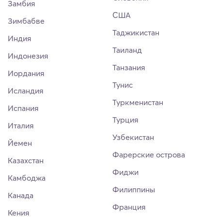
Замбия
США
Зимбабве
Таджикистан
Индия
Таиланд
Индонезия
Танзания
Иордания
Тунис
Исландия
Туркменистан
Испания
Турция
Италия
Узбекистан
Йемен
Фарерские острова
Казахстан
Фиджи
Камбоджа
Филиппины
Канада
Франция
Кения