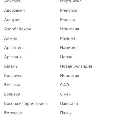
Абхазия
Мартиника
Австралия
Мексика
Австрия
Монако
Азербайджан
Монголия
Алжир
Мьянма
Аргентина
Намибия
Армения
Непал
Багамы
Новая Зеландия
Беларусь
Норвегия
Бельгия
ОАЭ
Боливия
Оман
Босния и Герцеговина
Пакистан
Ботсвана
Палау