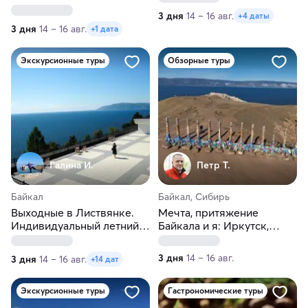
3 дня
14 – 16 авг.
+4 даты
3 дня
14 – 16 авг.
+1 дата
Экскурсионные туры
Обзорные туры
Галина И.
Петр Т.
Байкал
Байкал, Сибирь
Выходные в Листвянке.
Мечта, притяжение
Индивидуальный летний
Байкала и я: Иркутск,
тур
Малое море и о. Ольхон
3 дня
14 – 16 авг.
3 дня
14 – 16 авг.
+14 дат
Экскурсионные туры
Гастрономические туры