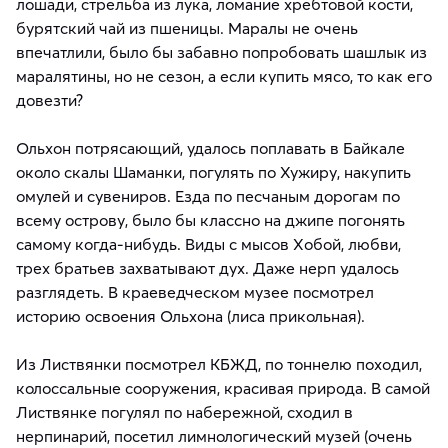
лошади, стрельба из лука, ломание хребтовой кости,
бурятский чай из пшеницы. Маралы не очень
впечатлили, было бы забавно попробовать шашлык из
маралятины, но не сезон, а если купить мясо, то как его
довезти?
Ольхон потрясающий, удалось поплавать в Байкале
около скалы Шаманки, погулять по Хужиру, накупить
омулей и сувениров. Езда по песчаным дорогам по
всему острову, было бы классно на джипе погонять
самому когда-нибудь. Виды с мысов Хобой, любви,
трех братьев захватывают дух. Даже нерп удалось
разглядеть. В краеведческом музее посмотрел
историю освоения Ольхона (лиса прикольная).
Из Листвянки посмотрел КБЖД, по тоннелю походил,
колоссальные сооружения, красивая природа. В самой
Листвянке погулял по набережной, сходил в
нерпинарий, посетил лимнологический музей (очень