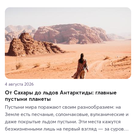
Вы можете выбрать сладости, фрукты, косметические 
средства, одежду, украшения, предметы интерьера 
или сувениры, а мы расскажем, чем они интересны и 
где их купить.
4 августа 2026
От Сахары до льдов Антарктиды: главные
пустыни планеты
Пустыни мира поражают своим разнообразием: на 
Земле есть песчаные, солончаковые, вулканические и 
даже покрытые льдом пустыни. Эти места кажутся 
безжизненными лишь на первый взгляд — за суровой 
красотой скрываются древние культуры, редкие 