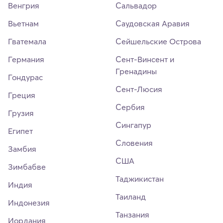
Венгрия
Сальвадор
Вьетнам
Саудовская Аравия
Гватемала
Сейшельские Острова
Германия
Сент-Винсент и
Гренадины
Гондурас
Сент-Люсия
Греция
Сербия
Грузия
Сингапур
Египет
Словения
Замбия
США
Зимбабве
Таджикистан
Индия
Таиланд
Индонезия
Танзания
Иордания