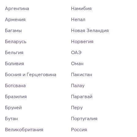
Аргентина
Намибия
Армения
Непал
Багамы
Новая Зеландия
Беларусь
Норвегия
Бельгия
ОАЭ
Боливия
Оман
Босния и Герцеговина
Пакистан
Ботсвана
Палау
Бразилия
Парагвай
Бруней
Перу
Бутан
Португалия
Великобритания
Россия