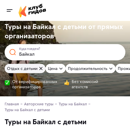
Туры на Байкал с детьми от
прямых
организаторов
Куда поедем?
Отдых с детьми
Цена
Продолжительность
Прож
От верифицированных
Без комиссий
организаторов
агентств
Главная
Авторские туры
Туры на Байкал
Туры на Байкал с детьми
Туры на Байкал с детьми