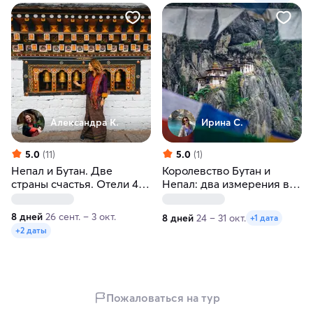
Александра К.
Ирина С.
5.0
(11)
5.0
(1)
Непал и Бутан. Две
Королевство Бутан и
страны счастья. Отели 4-
Непал: два измерения в
5*
Гималаях
8 дней
26 сент. – 3 окт.
8 дней
24 – 31 окт.
+1 дата
+2 даты
Пожаловаться на тур