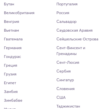
Бутан
Португалия
Великобритания
Россия
Венгрия
Сальвадор
Вьетнам
Саудовская Аравия
Гватемала
Сейшельские Острова
Германия
Сент-Винсент и
Гренадины
Гондурас
Сент-Люсия
Греция
Сербия
Грузия
Сингапур
Египет
Словения
Замбия
США
Зимбабве
Таджикистан
Индия