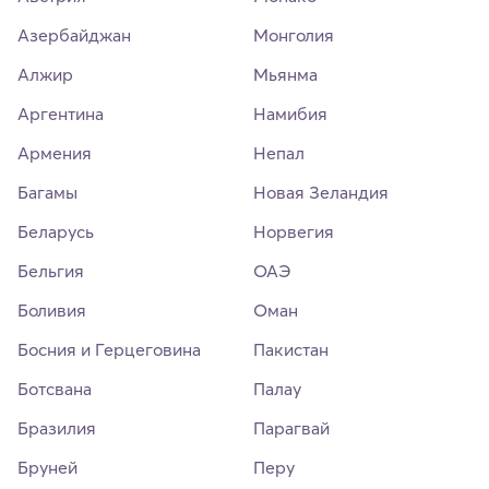
Азербайджан
Монголия
Алжир
Мьянма
Аргентина
Намибия
Армения
Непал
Багамы
Новая Зеландия
Беларусь
Норвегия
Бельгия
ОАЭ
Боливия
Оман
Босния и Герцеговина
Пакистан
Ботсвана
Палау
Бразилия
Парагвай
Бруней
Перу