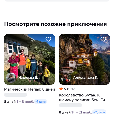
Посмотрите похожие приключения
Надежда Ш.
Александра К.
Магический Непал: 8 дней
5.0
(12)
Королевство Бутан. К
шаману религии Бон. Гид
8 дней
1 – 8 нояб.
+1 дата
буддолог
8 дней
14 – 21 нояб.
+2 даты