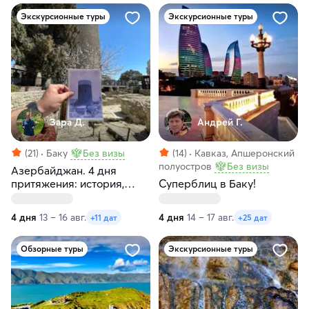
Экскурсионные туры
Экскурсионные туры
Зара Д.
Андрей Г.
(21)
Баку
Без визы
(14)
Кавказ, Апшеронский
полуостров
Без визы
Азербайджан. 4 дня
притяжения: история,
Суперблиц в Баку!
современность, море и
кухня
4 дня
13 – 16 авг.
4 дня
14 – 17 авг.
+11 дат
+25 дат
Обзорные туры
Экскурсионные туры