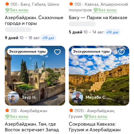
(10)
Баку, Габала, Шеки
(10)
Кавказ, Апшеронский
Без визы
полуостров
Без визы
Азербайджан. Сказочные
Баку — Париж на Кавказе
города и горы
5 дней
10 – 14 авг.
+10 дат
9 дней
10 – 18 авг.
+19 дат
Экскурсионные туры
Экскурсионные туры
Заур Н.
Мераби С.
(13)
Азербайджан
(105)
Азербайджан,
Без визы
Грузия
Без визы
Азербайджан. Там, где
Сокровища Кавказа:
Восток встречает Запад
Грузия и Азербайджан