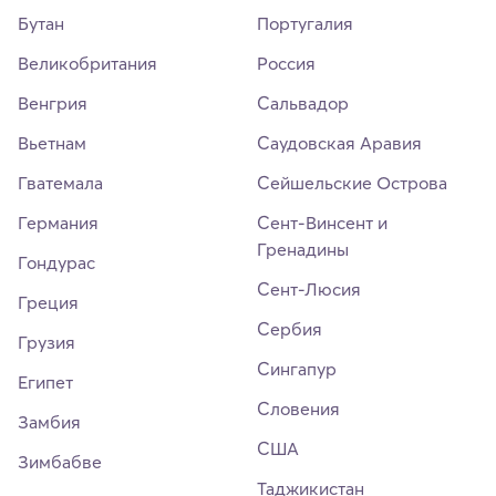
Бутан
Португалия
Великобритания
Россия
Венгрия
Сальвадор
Вьетнам
Саудовская Аравия
Гватемала
Сейшельские Острова
Германия
Сент-Винсент и
Гренадины
Гондурас
Сент-Люсия
Греция
Сербия
Грузия
Сингапур
Египет
Словения
Замбия
США
Зимбабве
Таджикистан