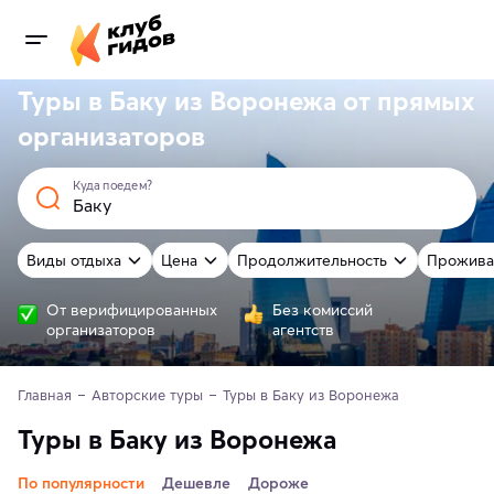
Туры в Баку из Воронежа от
прямых
организаторов
Куда поедем?
Виды отдыха
Цена
Продолжительность
Прожива
От верифицированных
Без комиссий
организаторов
агентств
Главная
Авторские туры
Туры в Баку из Воронежа
Туры в Баку из Воронежа
По популярности
Дешевле
Дороже