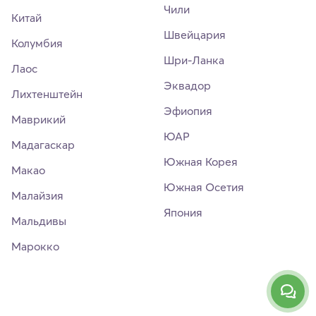
Чили
Китай
Швейцария
Колумбия
Шри-Ланка
Лаос
Эквадор
Лихтенштейн
Эфиопия
Маврикий
ЮАР
Мадагаскар
Южная Корея
Макао
Южная Осетия
Малайзия
Япония
Мальдивы
Марокко