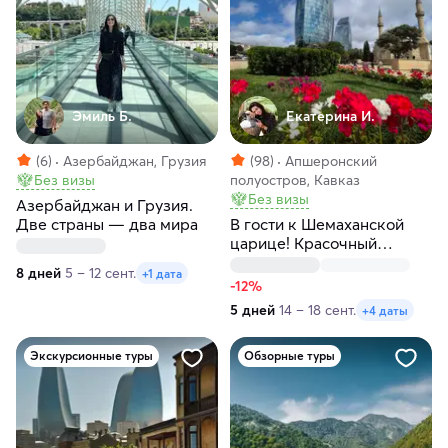
Эмиль Б.
Екатерина И.
(6)
Азербайджан, Грузия
(98)
Апшеронский
Без визы
полуостров, Кавказ
Без визы
Азербайджан и Грузия.
Две страны — два мира
В гости к Шемаханской
царице! Красочный
Азербайджан!
8 дней
5 – 12 сент.
+1 дата
-12%
5 дней
14 – 18 сент.
+4 даты
Экскурсионные туры
Обзорные туры