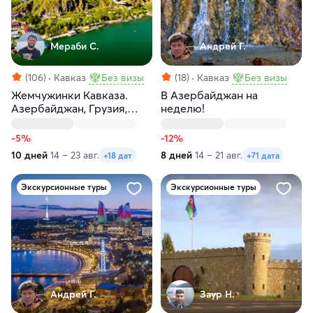
Мераби С.
Андрей Г.
(106)
Кавказ
Без визы
(18)
Кавказ
Без визы
Жемчужинки Кавказа.
В Азербайджан на
Азербайджан, Грузия,
неделю!
Армения
-5%
-12%
10 дней
14 – 23 авг.
8 дней
14 – 21 авг.
+18 дат
+71 дата
Экскурсионные туры
Экскурсионные туры
Андрей Г.
Заур Н.