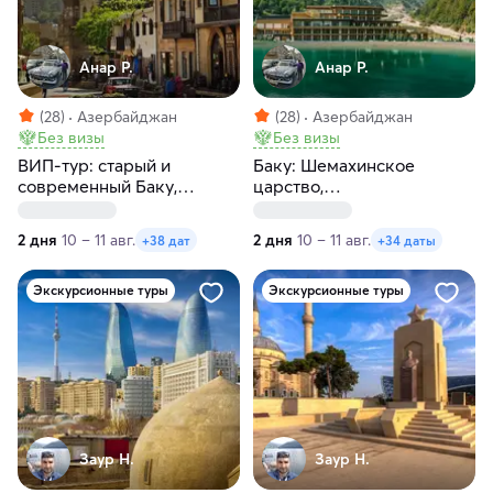
Анар Р.
Анар Р.
(28)
Азербайджан
(28)
Азербайджан
Без визы
Без визы
ВИП-тур: старый и
Баку: Шемахинское
современный Баку,
царство,
Розовое озеро, Агатовые
Азербайджанская
горы и Бешбармаг
Швейцария, Шеки
2 дня
10 – 11 авг.
2 дня
10 – 11 авг.
+38 дат
+34 даты
Экскурсионные туры
Экскурсионные туры
Заур Н.
Заур Н.