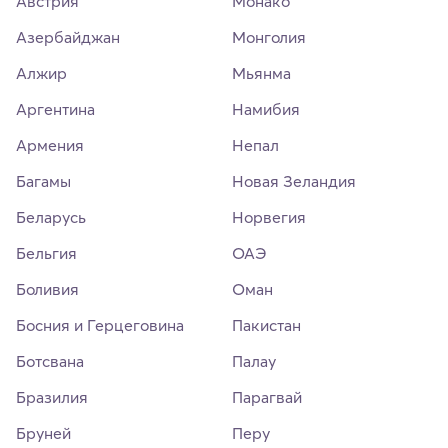
Австрия
Монако
Азербайджан
Монголия
Алжир
Мьянма
Аргентина
Намибия
Армения
Непал
Багамы
Новая Зеландия
Беларусь
Норвегия
Бельгия
ОАЭ
Боливия
Оман
Босния и Герцеговина
Пакистан
Ботсвана
Палау
Бразилия
Парагвай
Бруней
Перу