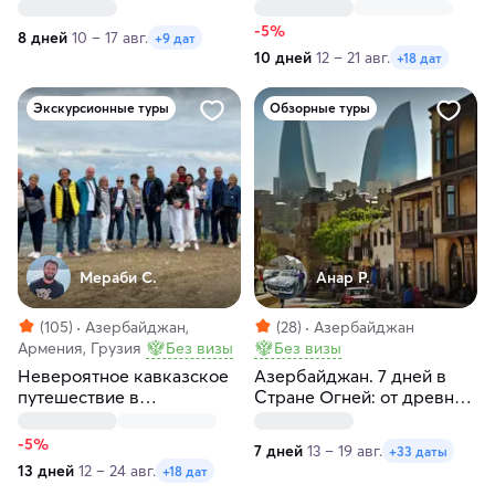
-5%
8 дней
10 – 17 авг.
+9 дат
10 дней
12 – 21 авг.
+18 дат
Экскурсионные туры
Обзорные туры
Мераби С.
Анар Р.
(105)
Азербайджан,
(28)
Азербайджан
Армения, Грузия
Без визы
Без визы
Невероятное кавказское
Азербайджан. 7 дней в
путешествие в
Стране Огней: от древних
Азербайджан, Грузию и
крепостей к водопадам
Армению
Кавказа и винодельни
-5%
7 дней
13 – 19 авг.
+33 даты
13 дней
12 – 24 авг.
+18 дат