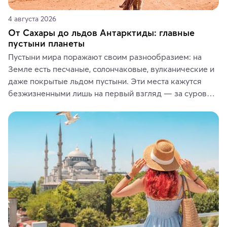
4 августа 2026
От Сахары до льдов Антарктиды: главные
пустыни планеты
Пустыни мира поражают своим разнообразием: на 
Земле есть песчаные, солончаковые, вулканические и 
даже покрытые льдом пустыни. Эти места кажутся 
безжизненными лишь на первый взгляд — за суровой 
красотой скрываются древние культуры, редкие 
животные и маршруты, которые дарят одни из самых 
ярких впечатлений от путешествий.