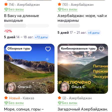
(14)
Азербайджан
(10)
Азербайджан
Без визы
Без визы
В Баку на длинные
Азербайджан: море, чай и
выходные
мандарины
-12%
5 дней
17 – 21 авг.
+4 даты
5 дней
14 – 18 авг.
+72 даты
Обзорные туры
Комбинированные туры
Ольга С.
Ольга С.
Новый
Кавказ
(2)
Азербайджан
Без визы
Без визы
Море, солнце, горы –
Загадочный Азербайджан.