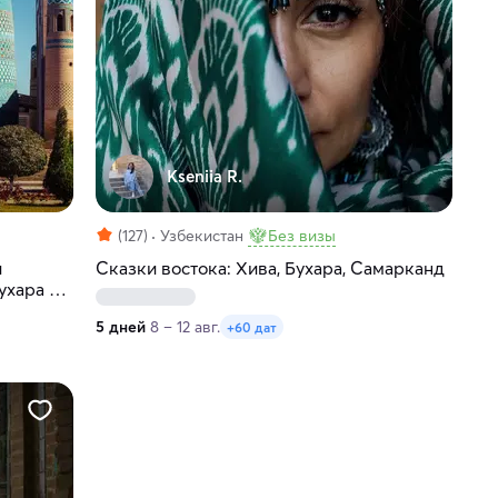
Kseniia R.
(127)
Узбекистан
Без визы
и
Сказки востока: Хива, Бухара, Самарканд
ухара и
5 дней
8 – 12 авг.
+60 дат