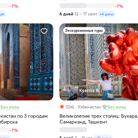
-7%
-7%
6 дней
12 – 17 сент.
дат
+4 даты
Экскурсионные туры
Kseniia R.
Без визы
(124)
Узбекистан
Без визы
кистан по 3 городам
Великолепие трех столиц: Бухара,
ибирска
Самарканд, Ташкент
-7%