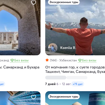
Экскурсионные туры
Kseniia R.
арканд
Без визы
(144)
Узбекистан
Без визы
ы: Самарканд и Бухара
От молчания гор, к суете городов
Ташкент, Чимган, Самарканд, Буха
за 7 дней
7 дней
6 – 12 авг.
дат
+75 дат
Экскурсионные туры