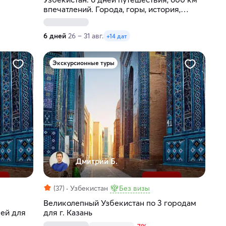
впечатлений. Города, горы, история,
традиции и кухня востока
6 дней
26 – 31 авг.
+14 дат
Экскурсионные туры
Дмитрий Б.
(37)
Узбекистан
Без визы
Великолепный Узбекистан по 3 городам
ней для
для г. Казань