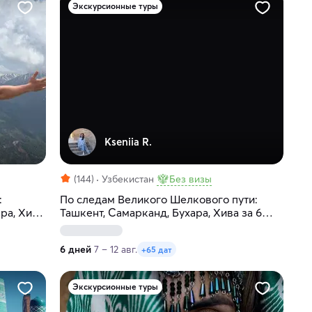
Экскурсионные туры
Kseniia R.
(144)
Узбекистан
Без визы
:
По следам Великого Шелкового пути:
ра, Хива
Ташкент, Самарканд, Бухара, Хива за 6
дней
6 дней
7 – 12 авг.
+65 дат
Экскурсионные туры