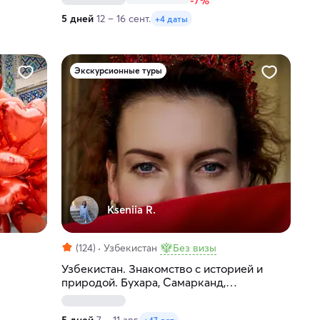
-7%
5 дней
12 – 16 сент.
+4 даты
Экскурсионные туры
Kseniia R.
(124)
Узбекистан
Без визы
Узбекистан. Знакомство с историей и
природой. Бухара, Самарканд,
Ташкентская область