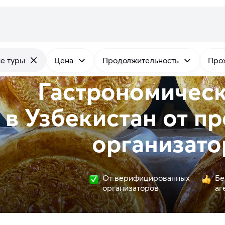
е туры
Цена
Продолжительность
Про
Гастрономическ
в Узбекистан от
пр
организато
От верифицированных
Бе
организаторов
аг