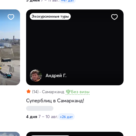
5 дней
7 – 11 авг.
+47 дат
Экскурсионные туры
Андрей Г.
(14)
Самарканд
Без визы
Суперблиц в Самарканд!
4 дня
7 – 10 авг.
+26 дат