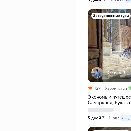
5 дней
17 – 21 сент.
+4
Экскурсионные туры
Kseniia R.
(129)
Узбекистан
Экономь и путешест
Самарканд, Бухара
5 дней
7 – 11 авг.
+35 д