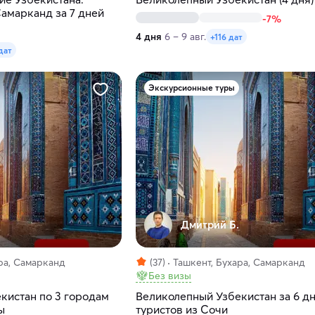
Самарканд за 7 дней
-7%
4 дня
6 – 9 авг.
+116 дат
дат
Экскурсионные туры
Дмитрий Б.
ра, Самарканд
(37)
Ташкент, Бухара, Самарканд
Без визы
кистан по 3 городам
Великолепный Узбекистан за 6 д
ы
туристов из Сочи