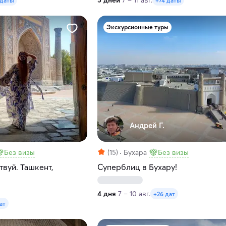
5 дней
7 – 11 авг.
 даты
+74 даты
Экскурсионные туры
Андрей Г.
Без визы
(15)
Бухара
Без визы
вуй. Ташкент,
Суперблиц в Бухару!
4 дня
7 – 10 авг.
+26 дат
ат