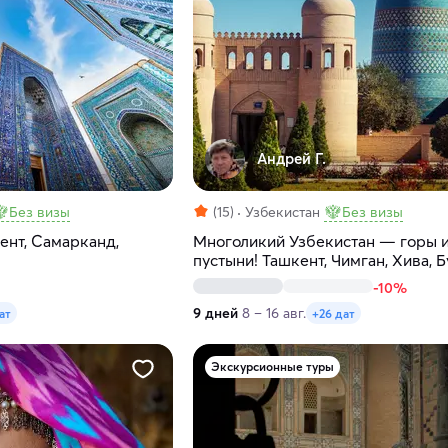
Андрей Г.
Без визы
(15)
Узбекистан
Без визы
ент, Самарканд,
Многоликий Узбекистан — горы 
пустыни! Ташкент, Чимган, Хива, Б
Самарканд
-10%
9 дней
8 – 16 авг.
ат
+26 дат
Экскурсионные туры