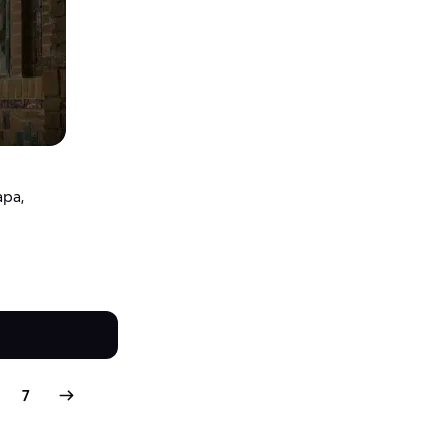
ара,
7