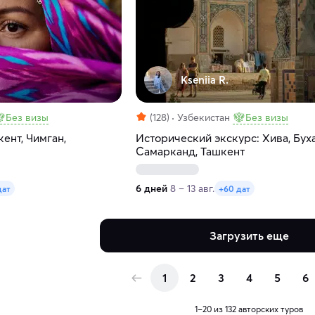
Kseniia R.
Без визы
(128)
Узбекистан
Без визы
кент, Чимган,
Исторический экскурс: Хива, Бух
Самарканд, Ташкент
6 дней
8 – 13 авг.
дат
+60 дат
Загрузить еще
1
2
3
4
5
6
1–20 из 132 авторских туров