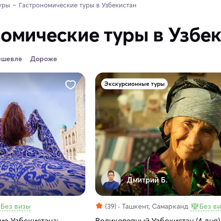
уры
Гастрономические туры в Узбекистан
омические туры в Узбе
ешевле
Дороже
Экскурсионные туры
Дмитрий Б.
Без визы
(39)
Ташкент, Самарканд
Без в
ие Узбекистана:
Великолепный Узбекистан (4 дня)