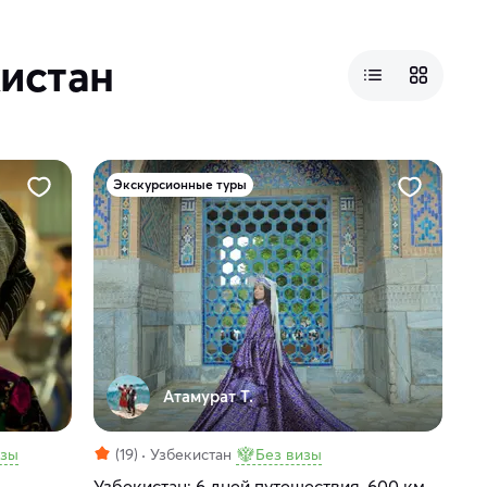
кистан
Экскурсионные туры
Атамурат Т.
изы
(19)
Узбекистан
Без визы
Узбекистан: 6 дней путешествия, 600 км