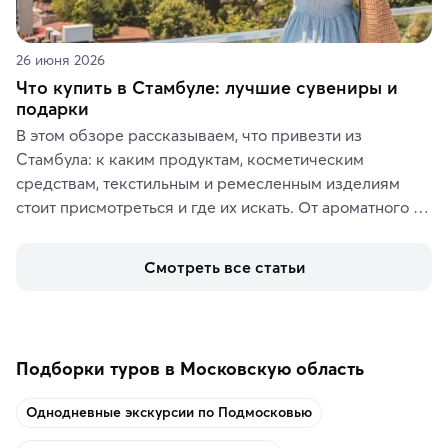
26 июня 2026
Что купить в Стамбуле: лучшие сувениры и
подарки
В этом обзоре рассказываем, что привезти из 
Стамбула: к каким продуктам, косметическим 
средствам, текстильным и ремесленным изделиям 
стоит присмотреться и где их искать. От ароматного 
кофе, специй и сладостей до мозаичных ламп, 
керамики и изделий из кожи на турецких рынках и в 
Смотреть все статьи
аутентичных лавках — в подарок близким или себе на 
память о путешествии.
Подборки туров в Московскую область
Однодневные экскурсии по Подмосковью