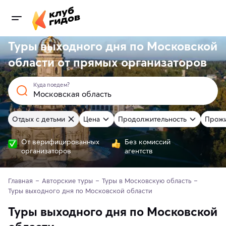
Туры выходного дня по Московской
области от
прямых
организаторов
Куда поедем?
Отдых с детьми
Цена
Продолжительность
Прож
От верифицированных
Без комиссий
организаторов
агентств
Главная
Авторские туры
Туры в Московскую область
Туры выходного дня по Московской области
Туры выходного дня по Московской