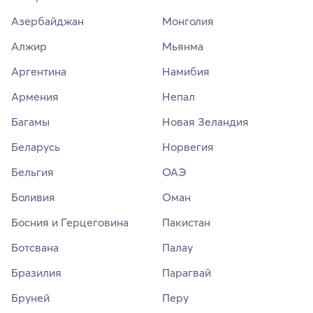
Азербайджан
Монголия
Алжир
Мьянма
Аргентина
Намибия
Армения
Непал
Багамы
Новая Зеландия
Беларусь
Норвегия
Бельгия
ОАЭ
Боливия
Оман
Босния и Герцеговина
Пакистан
Ботсвана
Палау
Бразилия
Парагвай
Бруней
Перу