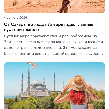
4 августа 2026
От Сахары до льдов Антарктиды: главные
пустыни планеты
Пустыни мира поражают своим разнообразием: на 
Земле есть песчаные, солончаковые, вулканические и 
даже покрытые льдом пустыни. Эти места кажутся 
безжизненными лишь на первый взгляд — за суровой 
красотой скрываются древние культуры, редкие 
животные и маршруты, которые дарят одни из самых 
ярких впечатлений от путешествий.