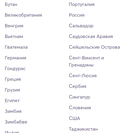
Бутан
Португалия
Великобритания
Россия
Венгрия
Сальвадор
Вьетнам
Саудовская Аравия
Гватемала
Сейшельские Острова
Германия
Сент-Винсент и
Гренадины
Гондурас
Сент-Люсия
Греция
Сербия
Грузия
Сингапур
Египет
Словения
Замбия
США
Зимбабве
Таджикистан
Индия