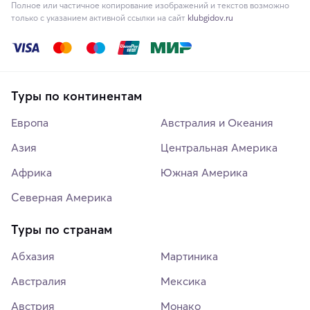
Полное или частичное копирование изображений и текстов возможно
только с указанием активной ссылки на сайт
klubgidov.ru
Туры по континентам
Европа
Австралия и Океания
Азия
Центральная Америка
Африка
Южная Америка
Северная Америка
Туры по странам
Абхазия
Мартиника
Австралия
Мексика
Австрия
Монако