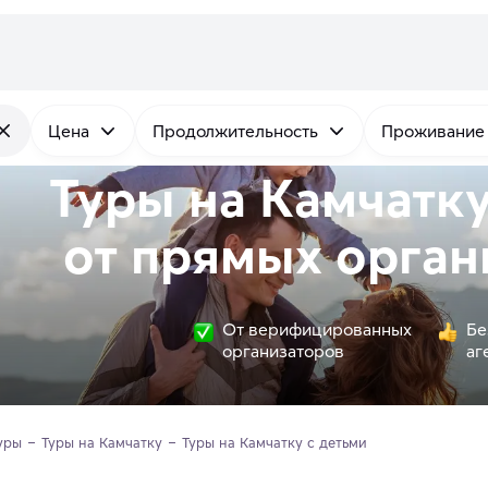
Цена
Продолжительность
Проживание
Туры на Камчатку
от
прямых
орган
От верифицированных
Бе
организаторов
аг
уры
Туры на Камчатку
Туры на Камчатку с детьми