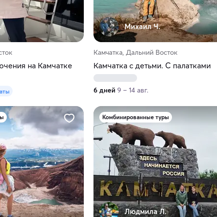
.
Михаил Ч.
сток
Камчатка, Дальний Восток
ючения на Камчатке
Камчатка с детьми. С палатками
6 дней
9 – 14 авг.
даты
ры
Комбинированные туры
Людмила Л.