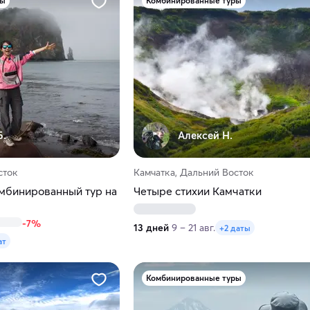
ры
Комбинированные туры
Б.
Алексей Н.
сток
Камчатка, Дальний Восток
Комбинированный тур на
Четыре стихии Камчатки
-7%
13 дней
9 – 21 авг.
+2 даты
ат
Комбинированные туры