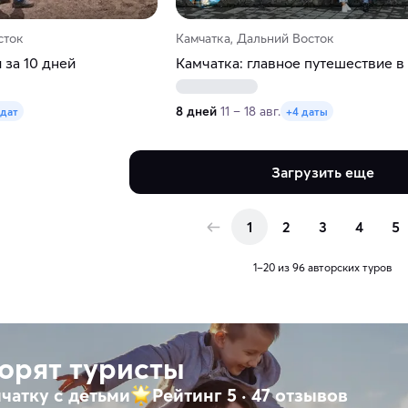
сток
Камчатка, Дальний Восток
 за 10 дней
Камчатка: главное путешествие в
8 дней
11 – 18 авг.
 дат
+4 даты
Загрузить еще
1
2
3
4
5
1–20 из 96 авторских туров
ворят туристы
чатку с детьми
Рейтинг 5
·
47 отзывов