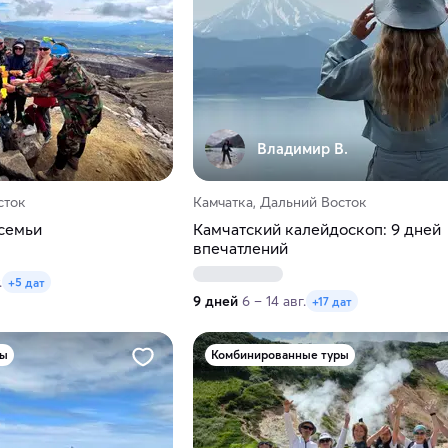
Владимир В.
сток
Камчатка, Дальний Восток
 семьи
Камчатский калейдоскоп: 9 дней
впечатлений
.
+5 дат
9 дней
6 – 14 авг.
+17 дат
ры
Комбинированные туры