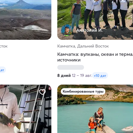
.
Анатолий И.
сток
Камчатка, Дальний Восток
Камчатка: вулканы, океан и терм
источники
дат
8 дней
12 – 19 авг.
+10 дат
Комбинированные туры