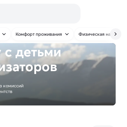
Комфорт проживания
Физическая нагрузка
 с детьми
изаторов
з комиссий
ентств