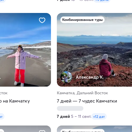
Комбинированные туры
.
Александр К.
сток
Камчатка, Дальний Восток
р на Камчатку
7 дней — 7 чудес Камчатки
7 дней
5 – 11 сент.
ат
+12 дат