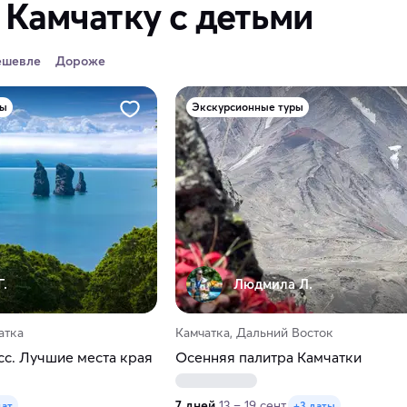
 Камчатку с детьми
ешевле
Дороже
ры
Экскурсионные туры
Г.
Людмила Л.
атка
Камчатка, Дальний Восток
сс. Лучшие места края
Осенняя палитра Камчатки
7 дней
13 – 19 сент.
дат
+3 даты