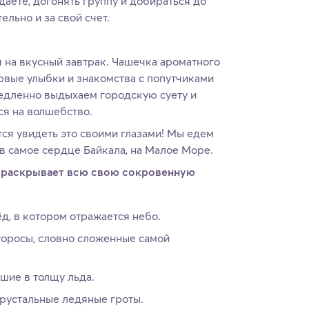
аете, догонять группу и добираться до
льно и за свой счет.
 на вкусный завтрак. Чашечка ароматного
ервые улыбки и знакомства с попутчиками
едленно выдыхаем городскую суету и
я на волшебство.
тся увидеть это своими глазами! Мы едем
 в самое сердце Байкала, на Малое Море.
л раскрывает всю свою сокровенную
д, в котором отражается небо.
торосы, словно сложенные самой
шие в толщу льда.
рустальные ледяные гроты.