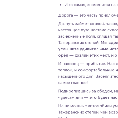
И та самая, знаменитая на
Дорога — это часть приключ
Да, путь займет около 4 часов
настоящее путешествие скво
заснеженные поля, спящая та
Тажеранских степей.
Мы сдела
услышите удивительные исто
орёл — хозяин этих мест, и 
И наконец — прибытие. Нас ж
теплом, и комфортабельные н
насыщенного дня. Заселяйтес
самое главное!
Подкрепившись за обедом, м
чудесам дня —
это будет на
Наши мощные автомобили умч
Тажеранских степей, чей воз