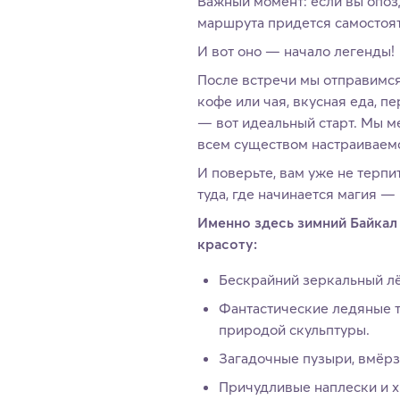
Важный момент: если вы опозд
маршрута придется самостояте
И вот оно — начало легенды!
После встречи мы отправимся
кофе или чая, вкусная еда, п
— вот идеальный старт. Мы м
всем существом настраиваемс
И поверьте, вам уже не терпи
туда, где начинается магия —
Именно здесь зимний Байка
красоту:
Бескрайний зеркальный лё
Фантастические ледяные 
природой скульптуры.
Загадочные пузыри, вмёрз
Причудливые наплески и х