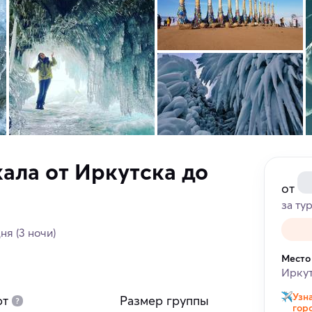
ала от Иркутска до
от
за ту
дня
(3 ночи)
Место
Ирку
Узн
рт
Размер группы
гор