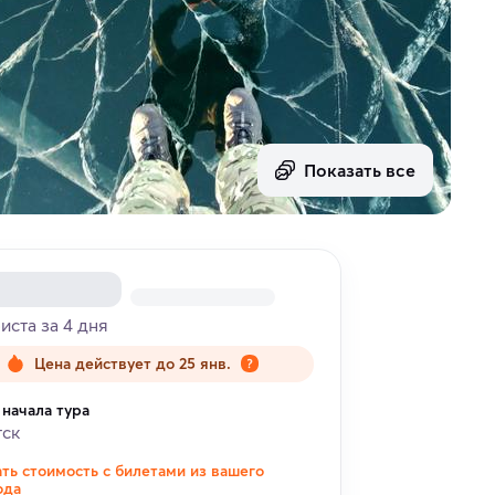
Показать все
риста за 4 дня
Цена действует до 25 янв.
 начала тура
тск
ать стоимость с билетами из вашего
ода