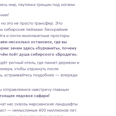
 весь мир, паутинка трещин под ногами.
ения!
, но это не просто трансфер. Это
зь сибирские пейзажи: бескрайние
йга и почти инопланетные просторы
ем несколько остановок, где вы
рии: зачем здесь «бурханить», почему
о чём поёт душа сибирского «Бродяги».
дёт уютный отель, где пахнет деревом и
омера, чтобы отдохнуть после
ь, устраивайтесь поудобнее — впереди
ы отправляемся навстречу главным
стоящее ледовое сафари!
ат нас сквозь марсианские ландшафты
раст — немыслимые 400 миллионов лет.