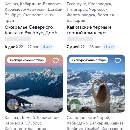
Кавказ, Кабардино-Балкария,
Ессентуки, Кисловодск,
Карачаево-Черкесия, Домбай,
Пятигорск, Черкесск,
Эльбрус, Ставропольский
Железноводск, Верхняя
край
Балкария
Ожерелье Северного
Кавказские термы и
Кавказа: Эльбрус, Домбай,
горный комплекс:
Чегем, термальные и
Эльбрус, Домбай, Чегем,
минеральные источники.
термальные и
6 дней
22 – 27 авг.
7 дней
22 – 28 авг.
+6 дат
+6 дат
Гостевой дом
минеральные источники
Экскурсионные туры
Экскурсионные туры
Елена Г.
Ольга К.
Кавказ, Домбай, Карачаево-
Ставропольский край,
Черкесия, Эльбрус,
Кабардино-Балкария, Кавказ,
Кабардино-Балкария
Эльбрус, Домбай, Карачаево-