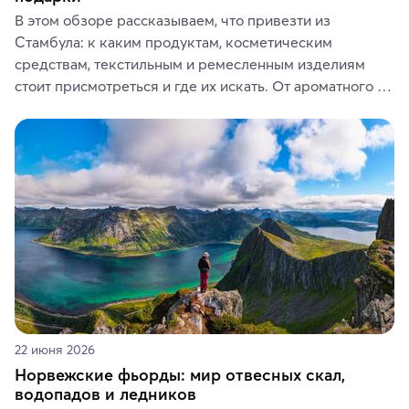
В этом обзоре рассказываем, что привезти из 
Стамбула: к каким продуктам, косметическим 
средствам, текстильным и ремесленным изделиям 
стоит присмотреться и где их искать. От ароматного 
кофе, специй и сладостей до мозаичных ламп, 
керамики и изделий из кожи на турецких рынках и в 
аутентичных лавках — в подарок близким или себе на 
память о путешествии.
22 июня 2026
Норвежские фьорды: мир отвесных скал,
водопадов и ледников