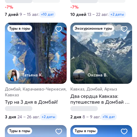
-7%
-7%
7 дней
9 – 15 авг.
10 дней
13 – 22 авг.
+10 дат
+2 даты
Туры в горы
Экскурсионные туры
Татьяна К.
Оксана В.
Домбай, Карачаево-Черкесия,
Кавказ, Домбай, Архыз
Кавказ
Два сердца Кавказа:
Тур на 3 дня в Домбай!
путешествие в Домбай и
Архыз
3 дня
24 – 26 авг.
2 дня
8 – 9 авг.
+2 даты
+16 дат
Туры в горы
Туры в горы