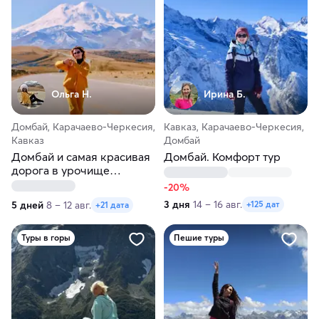
Ольга Н.
Ирина Б.
Домбай, Карачаево-Черкесия,
Кавказ, Карачаево-Черкесия,
Кавказ
Домбай
Домбай и самая красивая
Домбай. Комфорт тур
дорога в урочище
Джилы-Су
-20%
3 дня
14 – 16 авг.
5 дней
8 – 12 авг.
+125 дат
+21 дата
Туры в горы
Пешие туры