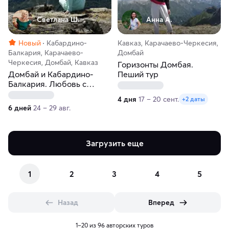
Светлана Ш.
Анна А.
Новый
Кабардино-
Кавказ, Карачаево-Черкесия,
Балкария, Карачаево-
Домбай
Черкесия, Домбай, Кавказ
Горизонты Домбая.
Домбай и Кабардино-
Пеший тур
Балкария. Любовь с
первого взгляда
4 дня
17 – 20 сент.
+2 даты
6 дней
24 – 29 авг.
Загрузить еще
1
2
3
4
5
Назад
Вперед
1–20 из 96 авторских туров