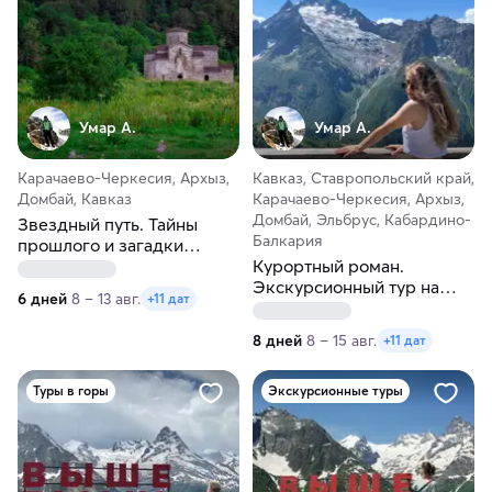
Умар А.
Умар А.
Карачаево-Черкесия, Архыз,
Кавказ, Ставропольский край,
Домбай, Кавказ
Карачаево-Черкесия, Архыз,
Домбай, Эльбрус, Кабардино-
Звездный путь. Тайны
Балкария
прошлого и загадки
будущего на Кавказе
Курортный роман.
Экскурсионный тур на
6 дней
8 – 13 авг.
+11 дат
Северный Кавказ
8 дней
8 – 15 авг.
+11 дат
Туры в горы
Экскурсионные туры