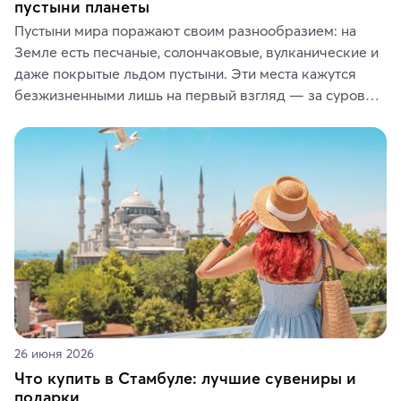
пустыни планеты
Пустыни мира поражают своим разнообразием: на 
Земле есть песчаные, солончаковые, вулканические и 
даже покрытые льдом пустыни. Эти места кажутся 
безжизненными лишь на первый взгляд — за суровой 
красотой скрываются древние культуры, редкие 
животные и маршруты, которые дарят одни из самых 
ярких впечатлений от путешествий.
26 июня 2026
Что купить в Стамбуле: лучшие сувениры и
подарки