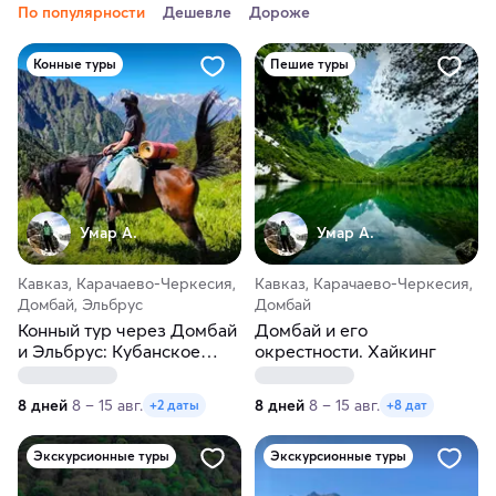
По популярности
Дешевле
Дороже
Конные туры
Пешие туры
Умар А.
Умар А.
Кавказ, Карачаево-Черкесия,
Кавказ, Карачаево-Черкесия,
Домбай, Эльбрус
Домбай
Конный тур через Домбай
Домбай и его
и Эльбрус: Кубанское
окрестности. Хайкинг
кольцо
8 дней
8 – 15 авг.
8 дней
8 – 15 авг.
+2 даты
+8 дат
Экскурсионные туры
Экскурсионные туры