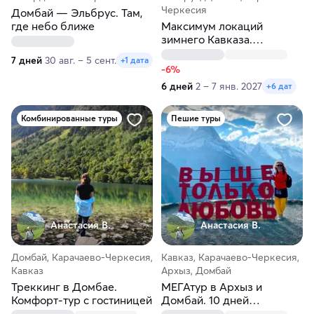
Черкесия
Домбай — Эльбрус. Там,
где небо ближе
Максимум локаций
зимнего Кавказа.
Новогодние праздники в
7 дней
30 авг. – 5 сент.
+1 дата
горах
-6%
6 дней
2 – 7 янв. 2027
+6 дат
Комбинированные туры
Пешие туры
Анастасия В.
Анастасия В.
Домбай, Карачаево-Черкесия,
Кавказ, Карачаево-Черкесия,
Кавказ
Архыз, Домбай
Треккинг в Домбае.
МЕГАтур в Архыз и
Комфорт-тур с гостиницей
Домбай. 10 дней
треккинга