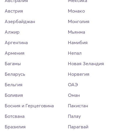
Австралия
Мексика
Австрия
Монако
Азербайджан
Монголия
Алжир
Мьянма
Аргентина
Намибия
Армения
Непал
Багамы
Новая Зеландия
Беларусь
Норвегия
Бельгия
ОАЭ
Боливия
Оман
Босния и Герцеговина
Пакистан
Ботсвана
Палау
Бразилия
Парагвай