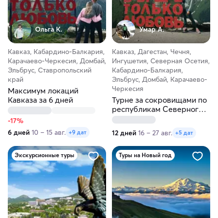
Ольга К.
Умар А.
Кавказ, Кабардино-Балкария,
Кавказ, Дагестан, Чечня,
Карачаево-Черкесия, Домбай,
Ингушетия, Северная Осетия,
Эльбрус, Ставропольский
Кабардино-Балкария,
край
Эльбрус, Домбай, Карачаево-
Черкесия
Максимум локаций
Кавказа за 6 дней
Турне за сокровищами по
республикам Северного
Кавказа
-17%
6 дней
10 – 15 авг.
12 дней
16 – 27 авг.
+9 дат
+5 дат
Экскурсионные туры
Туры на Новый год