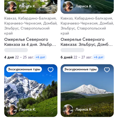
Лариса К.
Лариса К.
Кавказ, Кабардино-Балкария,
Кавказ, Кабардино-Балкария,
Карачаево-Черкесия, Домбай,
Карачаево-Черкесия, Домбай,
Эльбрус, Ставропольский
Эльбрус, Ставропольский
край
край
Ожерелье Северного
Ожерелье Северного
Кавказа за 4 дня. Эльбрус,
Кавказа: Эльбрус, Домбай,
Домбай, Пятигорск и
Чегем, источники. Бизнес-
Кисловодск
отель
4 дня
22 – 25 авг.
6 дней
22 – 27 авг.
+6 дат
+6 дат
Экскурсионные туры
Экскурсионные туры
Лариса К.
Лариса К.