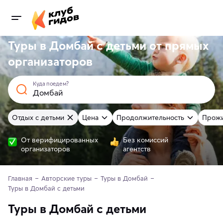
Туры в Домбай с детьми от
прямых
организаторов
Куда поедем?
Отдых с детьми
Цена
Продолжительность
Прож
От верифицированных
Без комиссий
организаторов
агентств
Главная
Авторские туры
Туры в Домбай
Туры в Домбай с детьми
Туры в Домбай с детьми