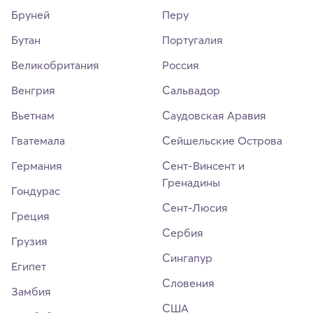
Бруней
Перу
Бутан
Португалия
Великобритания
Россия
Венгрия
Сальвадор
Вьетнам
Саудовская Аравия
Гватемала
Сейшельские Острова
Германия
Сент-Винсент и
Гренадины
Гондурас
Сент-Люсия
Греция
Сербия
Грузия
Сингапур
Египет
Словения
Замбия
США