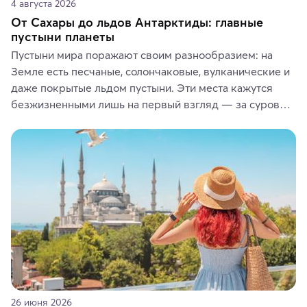
4 августа 2026
От Сахары до льдов Антарктиды: главные
пустыни планеты
Пустыни мира поражают своим разнообразием: на 
Земле есть песчаные, солончаковые, вулканические и 
даже покрытые льдом пустыни. Эти места кажутся 
безжизненными лишь на первый взгляд — за суровой 
красотой скрываются древние культуры, редкие 
животные и маршруты, которые дарят одни из самых 
ярких впечатлений от путешествий.
26 июня 2026