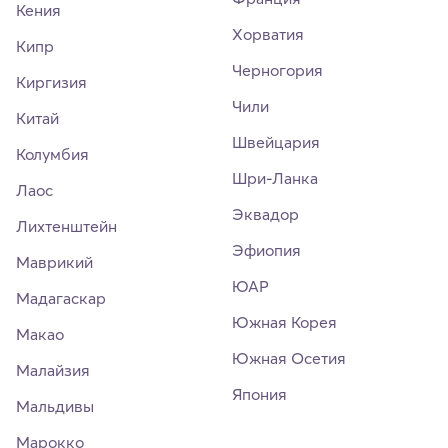
Кения
Хорватия
Кипр
Черногория
Киргизия
Чили
Китай
Швейцария
Колумбия
Шри-Ланка
Лаос
Эквадор
Лихтенштейн
Эфиопия
Маврикий
ЮАР
Мадагаскар
Южная Корея
Макао
Южная Осетия
Малайзия
Япония
Мальдивы
Марокко