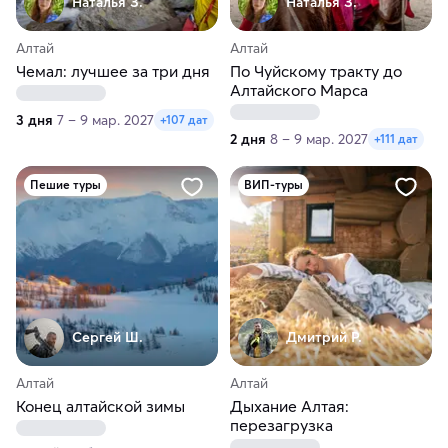
Наталья З.
Наталья З.
Алтай
Алтай
Чемал: лучшее за три дня
По Чуйскому тракту до
Алтайского Марса
3 дня
7 – 9 мар. 2027
+107 дат
2 дня
8 – 9 мар. 2027
+111 дат
Пешие туры
ВИП-туры
Сергей Ш.
Дмитрий Р.
Алтай
Алтай
Конец алтайской зимы
Дыхание Алтая:
перезагрузка