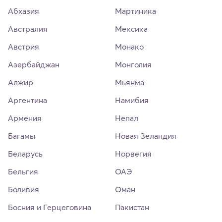
Абхазия
Мартиника
Австралия
Мексика
Австрия
Монако
Азербайджан
Монголия
Алжир
Мьянма
Аргентина
Намибия
Армения
Непал
Багамы
Новая Зеландия
Беларусь
Норвегия
Бельгия
ОАЭ
Боливия
Оман
Босния и Герцеговина
Пакистан