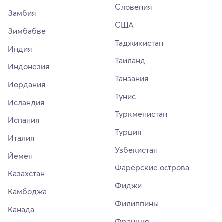
Словения
Замбия
США
Зимбабве
Таджикистан
Индия
Таиланд
Индонезия
Танзания
Иордания
Тунис
Исландия
Туркменистан
Испания
Турция
Италия
Узбекистан
Йемен
Фарерские острова
Казахстан
Фиджи
Камбоджа
Филиппины
Канада
Франция