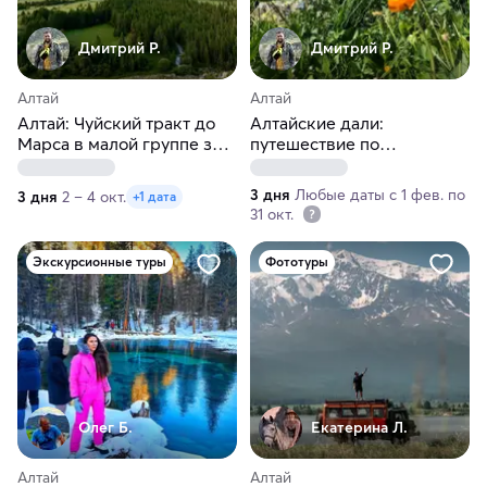
Дмитрий Р.
Дмитрий Р.
Алтай
Алтай
Алтай: Чуйский тракт до
Алтайские дали:
Марса в малой группе за 3
путешествие по
дня
живописным маршрутам
3 дня
Любые даты с 1 фев. по
3 дня
2 – 4 окт.
+1 дата
31 окт.
Экскурсионные туры
Фототуры
Олег Б.
Екатерина Л.
Алтай
Алтай