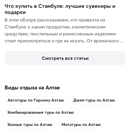
Что купить в Стамбуле: лучшие сувениры и
подарки
В этом обзоре рассказываем, что привезти из 
Стамбула: к каким продуктам, косметическим 
средствам, текстильным и ремесленным изделиям 
стоит присмотреться и где их искать. От ароматного 
кофе, специй и сладостей до мозаичных ламп, 
керамики и изделий из кожи на турецких рынках и в 
Смотреть все статьи
аутентичных лавках — в подарок близким или себе на 
память о путешествии.
Виды отдыха на Алтае
Автотуры по Горному Алтаю
Джип-туры по Алтаю
Комбинированные туры по Алтаю
Конные туры по Алтаю
Мототуры по Алтаю