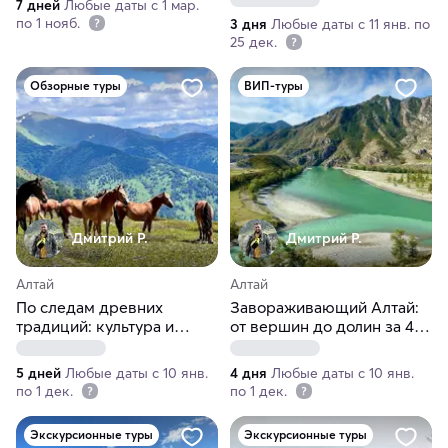
7 дней
Любые даты с 1 мар.
по 1 нояб.
3 дня
Любые даты с 11 янв. по
25 дек.
Обзорные туры
ВИП-туры
Дмитрий Р.
Дмитрий Р.
Алтай
Алтай
По следам древних
Завораживающий Алтай:
традиций: культура и
от вершин до долин за 4
природа Алтая
дня
5 дней
Любые даты с 10 янв.
4 дня
Любые даты с 10 янв.
по 1 дек.
по 1 дек.
Экскурсионные туры
Экскурсионные туры