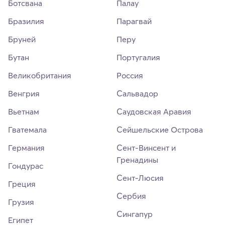
Ботсвана
Палау
Бразилия
Парагвай
Бруней
Перу
Бутан
Португалия
Великобритания
Россия
Венгрия
Сальвадор
Вьетнам
Саудовская Аравия
Гватемала
Сейшельские Острова
Германия
Сент-Винсент и
Гренадины
Гондурас
Сент-Люсия
Греция
Сербия
Грузия
Сингапур
Египет