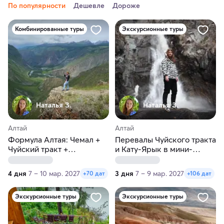
По популярности
Дешевле
Дороже
Комбинированные туры
Экскурсионные туры
Наталья З.
Наталья З.
Алтай
Алтай
Формула Алтая: Чемал +
Перевалы Чуйского тракта
Чуйский тракт +
и Кату-Ярык в мини-
Кату‑Ярык. Мини-группа
группе
до 5 человек
4 дня
7 – 10 мар. 2027
3 дня
7 – 9 мар. 2027
+70 дат
+106 дат
Экскурсионные туры
Экскурсионные туры