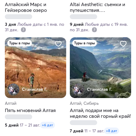
Алтайский Марс и
Altai Aesthetic: съемки и
Гейзеровое озеро
путешествия.
Профессиональная фото-
и видеосъемка
3 дня
Любые даты с 1 янв. по
9 дней
Любые даты с 19 янв.
31 дек.
по 31 дек.
Туры в горы
Туры в горы
Станислав Г.
Станислав Г.
Алтай
Алтай, Сибирь
Пять мгновений Алтая
Алтай, подари мне на
неделю свой горный край!
5 дней
17 – 21 авг.
+6 дат
7 дней
11 – 17 авг.
+8 дат