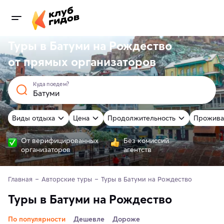
Туры в Батуми на Рождество
от
прямых
организаторов
Куда поедем?
Виды отдыха
Цена
Продолжительность
Прожива
От верифицированных
Без комиссий
организаторов
агентств
Главная
Авторские туры
Туры в Батуми на Рождество 
Туры в Батуми на Рождество
По популярности
Дешевле
Дороже