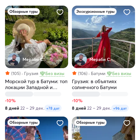
Обзорные туры
Экскурсионные туры
Мераби С.
Мераби С.
(105)
Грузия
Без визы
(106)
Батуми
Без визы
Морской тур в Батуми: топ
Грузия: в объятиях
локации Западной и
солнечного Батуми
Южной Грузии
-10%
-10%
8 дней
22 – 29 дек.
8 дней
22 – 29 дек.
+78 дат
+96 дат
Обзорные туры
Обзорные туры