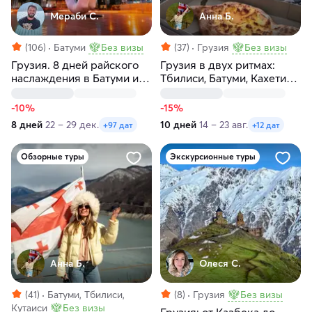
Мераби С.
Анна Б.
(106)
Батуми
Без визы
(37)
Грузия
Без визы
Грузия. 8 дней райского
Грузия в двух ритмах:
наслаждения в Батуми и
Тбилиси, Батуми, Кахетия,
окрестностях
Казбеги, Мцхета и отдых
на море
-10%
-15%
8 дней
22 – 29 дек.
10 дней
14 – 23 авг.
+97 дат
+12 дат
Обзорные туры
Экскурсионные туры
Анна Б.
Олеся С.
(41)
Батуми, Тбилиси,
(8)
Грузия
Без визы
Кутаиси
Без визы