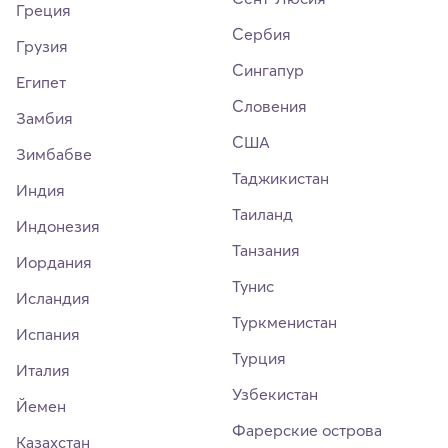
Греция
Сербия
Грузия
Сингапур
Египет
Словения
Замбия
США
Зимбабве
Таджикистан
Индия
Таиланд
Индонезия
Танзания
Иордания
Тунис
Исландия
Туркменистан
Испания
Турция
Италия
Узбекистан
Йемен
Фарерские острова
Казахстан