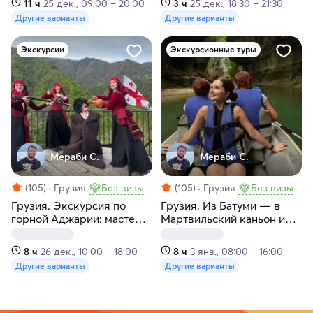
11 ч
25 дек., 09:00 – 20:00
3 ч
25 дек., 18:30 – 21:30
Другие варианты
Другие варианты
Экскурсии
Экскурсионные туры
Мераби С.
Мераби С.
(105)
Грузия
Без визы
(105)
Грузия
Без визы
Грузия. Экскурсия по
Грузия. Из Батуми — в
горной Аджарии: мастер-
Мартвильский каньон и
класс, шоу грузинских
пещеру Прометея
танцев и обед
8 ч
26 дек., 10:00 – 18:00
8 ч
3 янв., 08:00 – 16:00
Другие варианты
Другие варианты