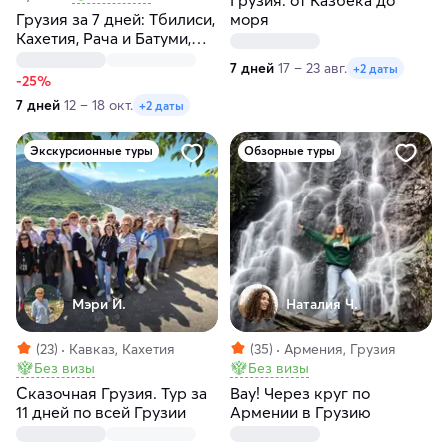
Грузия: от Казбека до
Грузия за 7 дней: Тбилиси,
моря
Кахетия, Рача и Батуми,
горы, море, хинкали и
7 дней
17 – 23 авг.
+2 даты
вино
-25%
7 дней
12 – 18 окт.
+2 даты
Экскурсионные туры
Обзорные туры
Мэри И.
Наталия Ч.
(23)
Кавказ, Кахетия
(35)
Армения, Грузия
Без визы
Без визы
Сказочная Грузия. Тур за
Вау! Через круг по
11 дней по всей Грузии
Армении в Грузию