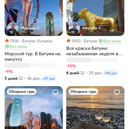
Мераби С.
Мераби С.
(106)
Батуми, Кутаиси
(105)
Батуми
Без визы
Без визы
Все краски Батуми:
Морской тур. В Батуми на
незабываемая неделя в
минутку
Батуми с топ локациями
-10%
-9%
8 дней
22 – 29 дек.
+96 дат
5 дней
22 – 26 дек.
+97 дат
Обзорные туры
Обзорные туры