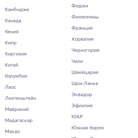
Фиджи
Камбоджа
Филиппины
Канада
Франция
Кения
Хорватия
Кипр
Черногория
Киргизия
Чили
Китай
Швейцария
Колумбия
Шри-Ланка
Лаос
Эквадор
Лихтенштейн
Эфиопия
Маврикий
ЮАР
Мадагаскар
Южная Корея
Макао