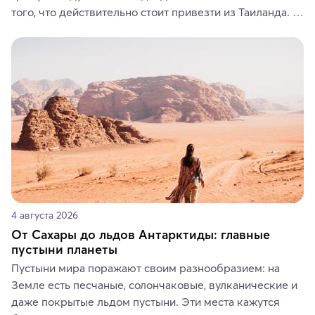
того, что действительно стоит привезти из Таиланда. 
Вы можете выбрать сладости, фрукты, косметические 
средства, одежду, украшения, предметы интерьера 
или сувениры, а мы расскажем, чем они интересны и 
где их купить.
4 августа 2026
От Сахары до льдов Антарктиды: главные
пустыни планеты
Пустыни мира поражают своим разнообразием: на 
Земле есть песчаные, солончаковые, вулканические и 
даже покрытые льдом пустыни. Эти места кажутся 