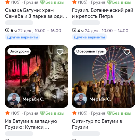
(105)
Грузия
Без визы
(105)
Грузия
Без визы
Сказка Батуми: храм
Грузия. Ботанический рай
Самеба и 3 парка за один
и крепость Петра
день
6 ч
22 дек., 10:00 – 16:00
4 ч
24 дек., 10:00 – 14:00
Другие варианты
Другие варианты
Экскурсии
Обзорные туры
Мераби С.
Мераби С.
(105)
Грузия
Без визы
(105)
Грузия
Без визы
Из Батуми в западную
Сити-тур по Батуми в
Грузию: Кутаиси,
Грузии
Моцамета, Баграти,
Сатаплия