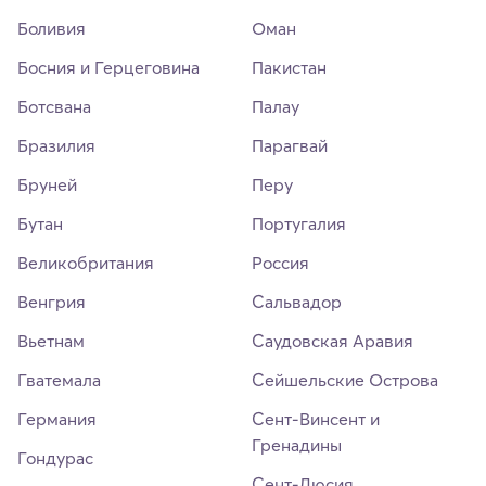
Боливия
Оман
Босния и Герцеговина
Пакистан
Ботсвана
Палау
Бразилия
Парагвай
Бруней
Перу
Бутан
Португалия
Великобритания
Россия
Венгрия
Сальвадор
Вьетнам
Саудовская Аравия
Гватемала
Сейшельские Острова
Германия
Сент-Винсент и
Гренадины
Гондурас
Сент-Люсия