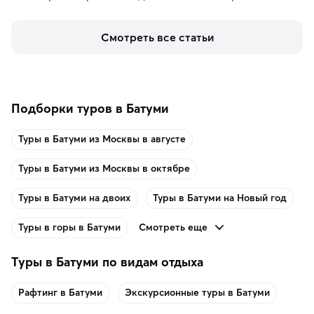
кофе, специй и сладостей до мозаичных ламп, 
керамики и изделий из кожи на турецких рынках и в 
Смотреть все статьи
аутентичных лавках — в подарок близким или себе на 
память о путешествии.
Подборки туров в Батуми
Туры в Батуми из Москвы в августе
Туры в Батуми из Москвы в октябре
Туры в Батуми на двоих
Туры в Батуми на Новый год
Смотреть еще
Туры в горы в Батуми
Туры в Батуми по видам отдыха
Рафтинг в Батуми
Экскурсионные туры в Батуми