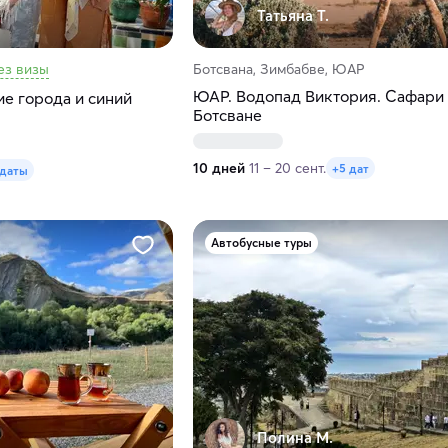
Татьяна Т.
ез визы
Ботсвана, Зимбабве, ЮАР
ЮАР. Водопад Виктория. Сафари
е города и синий
Ботсване
10 дней
11 – 20 сент.
+5 дат
 даты
Автобусные туры
Полина М.