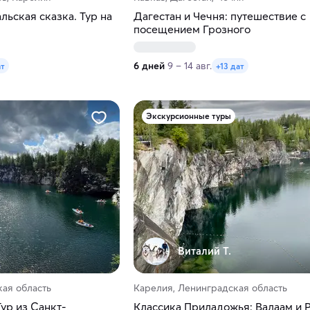
льская сказка. Тур на
Дагестан и Чечня: путешествие с
посещением Грозного
6 дней
9 – 14 авг.
ат
+13 дат
Экскурсионные туры
Виталий Т.
ая область
Карелия, Ленинградская область
ур из Санкт-
Классика Приладожья: Валаам и Р