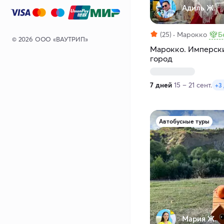
Адиль Ж.
(25)
Марокко
Б
© 2026 ООО «ВАУТРИП»
Марокко. Имперски
город
7 дней
15 – 21 сент.
+3
Автобусные туры
Мария Ж.