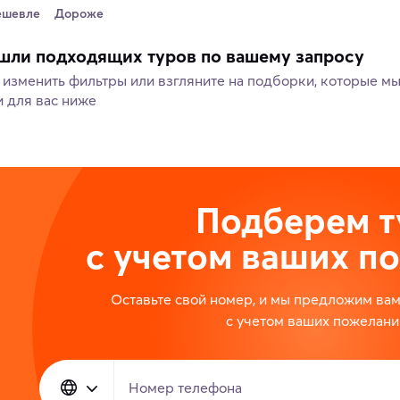
ешевле
Дороже
шли подходящих туров по вашему запросу
изменить фильтры или взгляните на подборки, которые м
 для вас ниже
Подберем т
с учетом ваших п
Оставьте свой номер, и мы предложим ва
с учетом ваших пожелани
Номер телефона