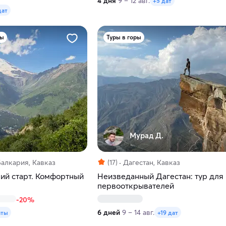
4 дня
9 – 12 авг.
+5 дат
дат
ры
Туры в горы
Мурад Д.
алкария, Кавказ
(17)
Дагестан, Кавказ
кий старт. Комфортный
Неизведанный Дагестан: тур для
первооткрывателей
-20%
6 дней
9 – 14 авг.
аты
+19 дат