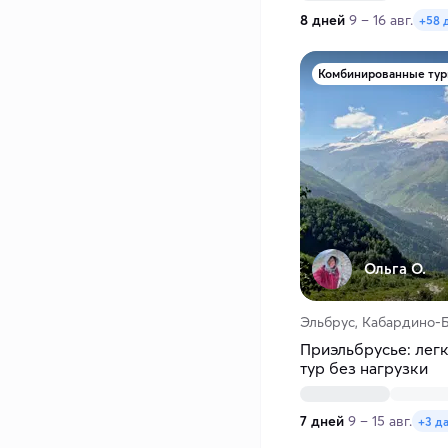
8 дней
9 – 16 авг.
+58 
Комбинированные ту
Ольга О.
Эльбрус, Кабардино-Б
Приэльбрусье: лег
тур без нагрузки
7 дней
9 – 15 авг.
+3 д