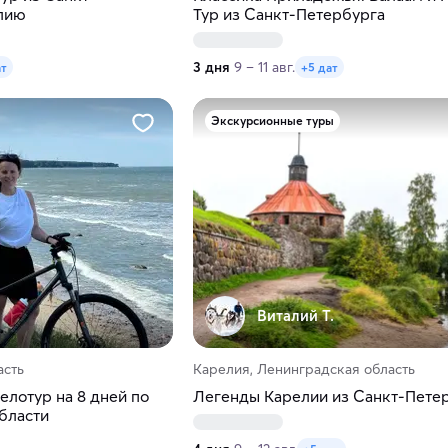
лию
Тур из Санкт-Петербурга
3 дня
9 – 11 авг.
ат
+5 дат
Экскурсионные туры
Виталий Т.
асть
Карелия, Ленинградская область
елотур на 8 дней по
Легенды Карелии из Санкт-Пете
бласти