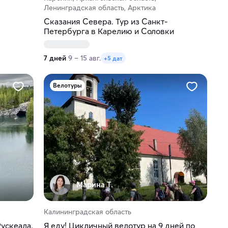
Ленинградская область, Арктика
Сказания Севера. Тур из Санкт-
Петербурга в Карелию и Соловки
7 дней
9 – 15 авг.
+5 дат
Велотуры
Марина Т.
Калининградская область
ускеала.
Я еду! Цикличный велотур на 9 дней по