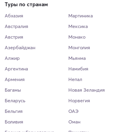
Туры по странам
Абхазия
Мартиника
Австралия
Мексика
Австрия
Монако
Азербайджан
Монголия
Алжир
Мьянма
Аргентина
Намибия
Армения
Непал
Багамы
Новая Зеландия
Беларусь
Норвегия
Бельгия
ОАЭ
Боливия
Оман