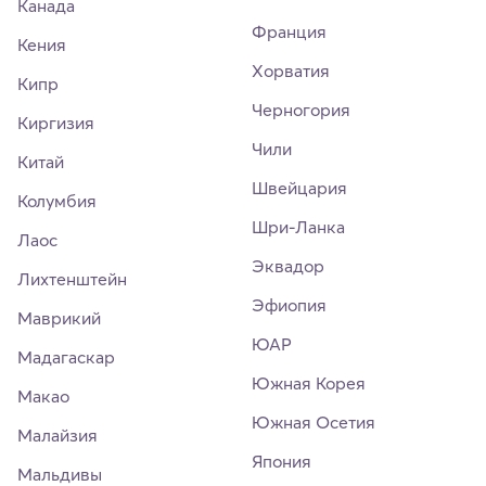
Канада
Франция
Кения
Хорватия
Кипр
Черногория
Киргизия
Чили
Китай
Швейцария
Колумбия
Шри-Ланка
Лаос
Эквадор
Лихтенштейн
Эфиопия
Маврикий
ЮАР
Мадагаскар
Южная Корея
Макао
Южная Осетия
Малайзия
Япония
Мальдивы