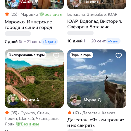
Адиль Ж.
Татьяна Т.
(25)
Марокко
Без визы
Ботсвана, Зимбабве, ЮАР
ЮАР. Водопад Виктория.
Марокко. Имперские
Сафари в Ботсване
города и синий город
10 дней
11 – 20 сент.
+5 дат
7 дней
15 – 21 сент.
+3 даты
Экскурсионные туры
Туры в горы
Никита А.
Мурад Д.
(35)
Сучжоу, Сиань,
(17)
Дагестан, Кавказ
Пекин, Шанхай, Чжанцзяцзе,
Дагестан: «Языки тролля»
Лоян
Без визы
и их секреты