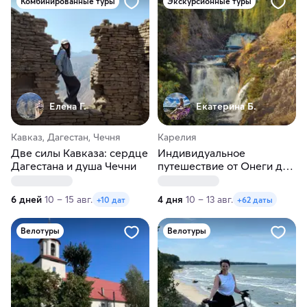
Комбинированные туры
Экскурсионные туры
Елена Г.
Екатерина Б.
Кавказ, Дагестан, Чечня
Карелия
Две силы Кавказа: сердце
Индивидуальное
Дагестана и душа Чечни
путешествие от Онеги до
Ладоги в любые даты
6 дней
10 – 15 авг.
4 дня
10 – 13 авг.
+10 дат
+62 даты
Велотуры
Велотуры