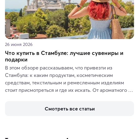
26 июня 2026
Что купить в Стамбуле: лучшие сувениры и
подарки
В этом обзоре рассказываем, что привезти из 
Стамбула: к каким продуктам, косметическим 
средствам, текстильным и ремесленным изделиям 
стоит присмотреться и где их искать. От ароматного 
кофе, специй и сладостей до мозаичных ламп, 
керамики и изделий из кожи на турецких рынках и в 
Смотреть все статьи
аутентичных лавках — в подарок близким или себе на 
память о путешествии.