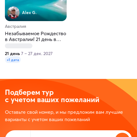
Alex G.
Австралия
Незабываемое Рождество
в Австралии! 21 день в
мини-группе до 8 человек
21 день
7 – 27 дек. 2027
+1 дата
Подберем тур
с учетом ваших пожеланий
Оставьте свой номер, и мы предложим вам лучшие
варианты с учетом ваших пожеланий