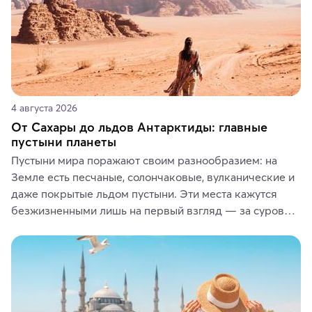
4 августа 2026
От Сахары до льдов Антарктиды: главные
пустыни планеты
Пустыни мира поражают своим разнообразием: на 
Земле есть песчаные, солончаковые, вулканические и 
даже покрытые льдом пустыни. Эти места кажутся 
безжизненными лишь на первый взгляд — за суровой 
красотой скрываются древние культуры, редкие 
животные и маршруты, которые дарят одни из самых 
ярких впечатлений от путешествий.