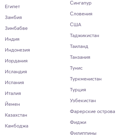
Сингапур
Египет
Словения
Замбия
США
Зимбабве
Таджикистан
Индия
Таиланд
Индонезия
Танзания
Иордания
Тунис
Исландия
Туркменистан
Испания
Турция
Италия
Узбекистан
Йемен
Фарерские острова
Казахстан
Фиджи
Камбоджа
Филиппины