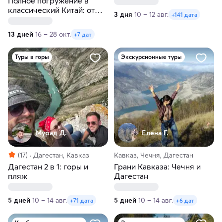
Полное погружение в
классический Китай: от
3 дня
10 – 12 авг.
+141 дата
Пекина до Шанхая
13 дней
16 – 28 окт.
+7 дат
Туры в горы
Экскурсионные туры
Мурад Д.
Елена Г.
(17)
Дагестан, Кавказ
Кавказ, Чечня, Дагестан
Дагестан 2 в 1: горы и
Грани Кавказа: Чечня и
пляж
Дагестан
5 дней
10 – 14 авг.
5 дней
10 – 14 авг.
+71 дата
+6 дат