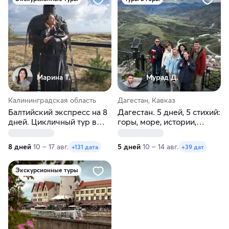
Марина Т.
Мурад Д.
Калининградская область
Дагестан, Кавказ
Балтийский экспресс на 8
Дагестан. 5 дней, 5 стихий:
дней. Цикличный тур в
горы, море, истории,
Калининград
культура, кухня
8 дней
10 – 17 авг.
5 дней
10 – 14 авг.
+131 дата
+39 дат
Экскурсионные туры