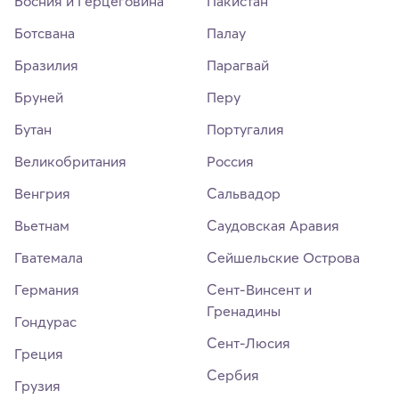
Босния и Герцеговина
Пакистан
Ботсвана
Палау
Бразилия
Парагвай
Бруней
Перу
Бутан
Португалия
Великобритания
Россия
Венгрия
Сальвадор
Вьетнам
Саудовская Аравия
Гватемала
Сейшельские Острова
Германия
Сент-Винсент и
Гренадины
Гондурас
Сент-Люсия
Греция
Сербия
Грузия