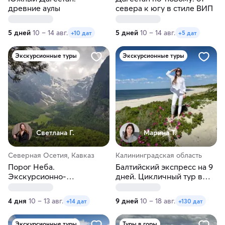
древние аулы
севера к югу в стиле ВИП
5 дней
10 – 14 авг.
5 дней
10 – 14 авг.
+10 дат
+5 дат
Экскурсионные туры
Экскурсионные туры
Светлана Г.
Марина Т.
Северная Осетия, Кавказ
Калининградская область
Порог Неба.
Балтийский экспресс на 9
Экскурсионно-
дней. Цикличный тур в
треккинговый тур в
Калининград
Северную Осетию
4 дня
10 – 13 авг.
9 дней
10 – 18 авг.
+14 дат
+130 дат
Экскурсионные туры
Туры в горы