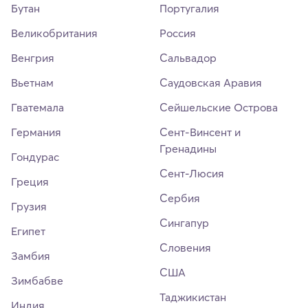
Бутан
Португалия
Великобритания
Россия
Венгрия
Сальвадор
Вьетнам
Саудовская Аравия
Гватемала
Сейшельские Острова
Германия
Сент-Винсент и
Гренадины
Гондурас
Сент-Люсия
Греция
Сербия
Грузия
Сингапур
Египет
Словения
Замбия
США
Зимбабве
Таджикистан
Индия