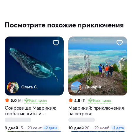
Посмотрите похожие приключения
Ольга С.
Динар Х.
5.0
(6)
Без визы
4.8
(11)
Без визы
Сокровище Маврикия:
Маврикий: приключения
горбатые киты и
на острове
кашалоты
9 дней
15 – 23 сент.
10 дней
20 – 29 нояб.
+2 даты
+1 дата