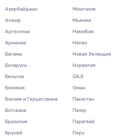
Азербайджан
Монголия
Алжир
Мьянма
Аргентина
Намибия
Армения
Непал
Багамы
Новая Зеландия
Беларусь
Норвегия
Бельгия
ОАЭ
Боливия
Оман
Босния и Герцеговина
Пакистан
Ботсвана
Палау
Бразилия
Парагвай
Бруней
Перу