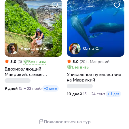
Александр Ж.
Ольга С.
5.0
(3)
Без визы
5.0
(20)
Маврикий
Без визы
Вдохновляющий
Маврикий: самые
Уникальное путешествие
красивые пейзажи
на Маврикий
острова за 9 дней
9 дней
15 – 23 нояб.
+2 даты
10 дней
15 – 24 сент.
+15 дат
Пожаловаться на тур