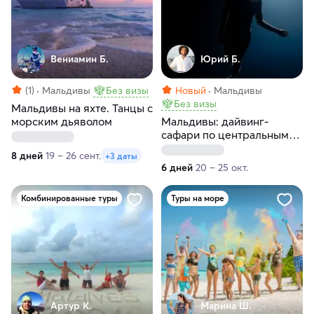
Вениамин Б.
Юрий Б.
(1)
Мальдивы
Без визы
Новый
Мальдивы
Без визы
Мальдивы на яхте. Танцы с
морским дьяволом
Мальдивы: дайвинг-
сафари по центральным
атоллам на мегаяхте White
8 дней
19 – 26 сент.
+3 даты
Pearl. 6 дней
6 дней
20 – 25 окт.
Комбинированные туры
Туры на море
Артур К.
Марина Ш.