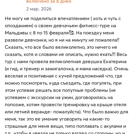
включено за 8 дней
2 мар. 2026
Не могу не поделиться впечатлением ( хоть и чуть с
опозданием) о своем девчачьем фитнесс-туре на
Мальдивы с 8 по 15 февраля🥰. На поездку меня
развели девчонки, но я ни на минуту не пожалела!!
Сказать, что все было великолепно, это ничего не
сказать, хотя и словами не описать, нужно ехать!!! Весь
тур с нами провела великолепная девушка Екатерина
(и гид, и тренер и зажигалочка, и мама наседка). Очень
веселая и позитивная с кучей предложений что, где
можно посмотреть, куда съездить, где погулять, при
этом успевая решать все попутные проблемы (не
успеваем с экскурсии на ужин, договорилась на
попозже, хотим провести тренировку на крыше отеля
или летней веранде- пожалуйста). Что было важно для
меня, так это ее умение уговорить на какие-то
страшные для меня вещи, типо поплавать с акулами и
т.п., чтобы я увезла не только взгляд со стороны, но и