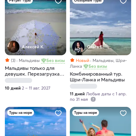
Ретрит туры
Обзорные туры
Алексей К.
Ольга Б.
(3)
Мальдивы
Без визы
Новый
Мальдивы, Шри-
Ланка
Без визы
Мальдивы только для
девушек. Перезагрузка
Комбинированный тур.
души и тела
Шри-Ланка и Мальдивы
10 дней
2 – 11 авг. 2027
11 дней
Любые даты с 1 апр.
по 31 мая
Туры на море
Туры на море