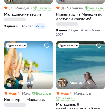
(9)
Мальдивы
Без визы
(1)
Мальдивы
Без визы
Мальдивcкие атоллы
Новый год на Мальдивах
доступен каждому!
9 дней
4 – 12 нояб.
+5 дат
8 дней
30 дек. 2026 – 6 янв.
2027
Туры на море
Туры на море
Максим Б.
Анастасия У.
Новый
Мале
Без визы
Новый
Мальдивы
Без визы
Йога-тур на Мальдивы
Мальдивы. 8
незабываемых дней твоей