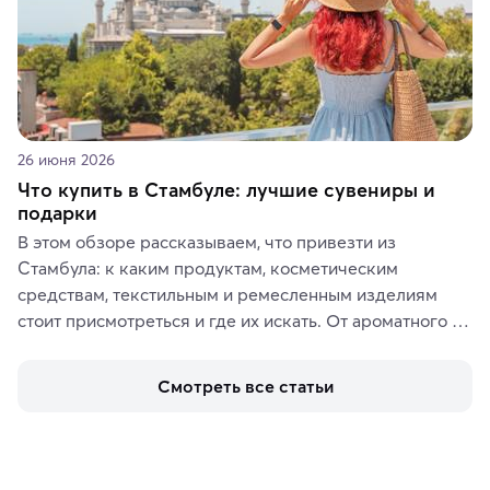
26 июня 2026
Что купить в Стамбуле: лучшие сувениры и
подарки
В этом обзоре рассказываем, что привезти из 
Стамбула: к каким продуктам, косметическим 
средствам, текстильным и ремесленным изделиям 
стоит присмотреться и где их искать. От ароматного 
кофе, специй и сладостей до мозаичных ламп, 
керамики и изделий из кожи на турецких рынках и в 
Смотреть все статьи
аутентичных лавках — в подарок близким или себе на 
память о путешествии.