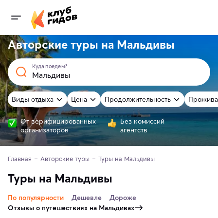
Авторские туры на Мальдивы
Куда поедем?
Виды отдыха
Цена
Продолжительность
Прожива
От верифицированных
Без комиссий
организаторов
агентств
Главная
Авторские туры
Туры на Мальдивы
Туры на Мальдивы
По популярности
Дешевле
Дороже
Отзывы о путешествиях на Мальдивах