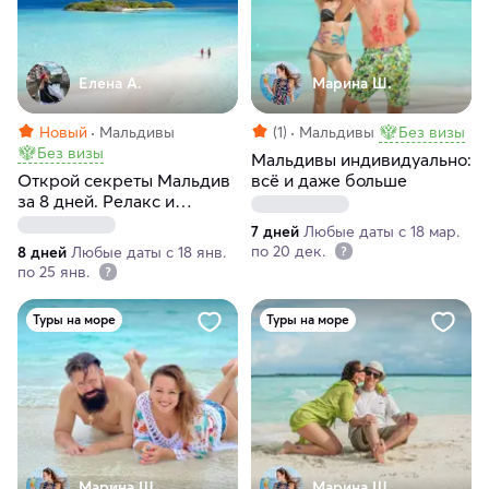
Елена А.
Марина Ш.
Новый
Мальдивы
(1)
Мальдивы
Без визы
Без визы
Мальдивы индивидуально:
Открой секреты Мальдив
всё и даже больше
за 8 дней. Релакс и
адреналин в одном туре!
7 дней
Любые даты с 18 мар.
по 20 дек.
8 дней
Любые даты с 18 янв.
по 25 янв.
Туры на море
Туры на море
Марина Ш.
Марина Ш.