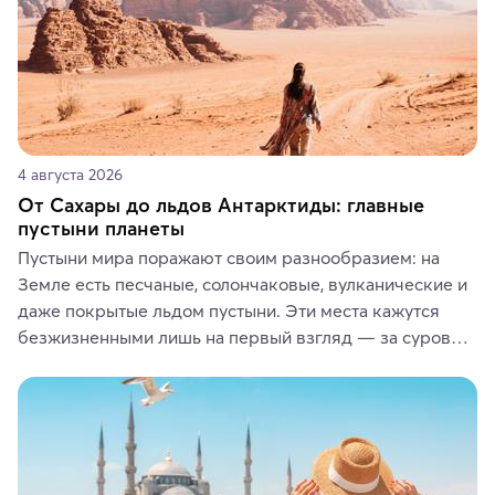
4 августа 2026
От Сахары до льдов Антарктиды: главные
пустыни планеты
Пустыни мира поражают своим разнообразием: на 
Земле есть песчаные, солончаковые, вулканические и 
даже покрытые льдом пустыни. Эти места кажутся 
безжизненными лишь на первый взгляд — за суровой 
красотой скрываются древние культуры, редкие 
животные и маршруты, которые дарят одни из самых 
ярких впечатлений от путешествий.