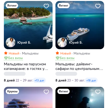
Яхтинг
Яхтинг
Юрий Б.
Юрий Б.
Новый
Мальдивы
Новый
Мальдивы
Без визы
Без визы
Мальдивы на парусном
Мальдивы: дайвинг-
катамаране: в гостях у
сафари по центральным
китовых акул и мант.
атоллам на мегаяхте White
Катамаран Lagoon 40
Pearl
8 дней
22 – 29 авг.
8 дней
23 – 30 авг.
+13 дат
+18 дат
Круизы
Яхтинг