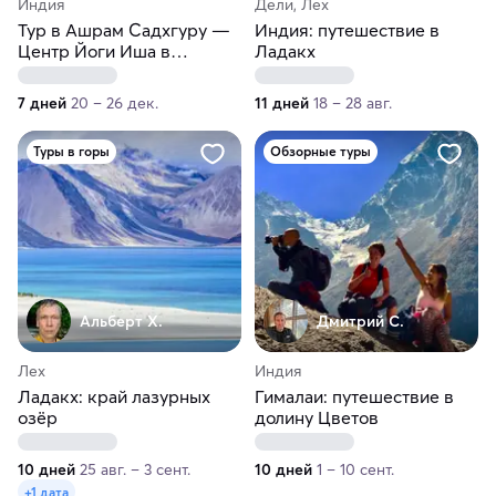
Индия
Дели, Лех
Тур в Ашрам Садхгуру —
Индия: путешествие в
Центр Йоги Иша в
Ладакх
Коимбатуре
7 дней
20 – 26 дек.
11 дней
18 – 28 авг.
Туры в горы
Обзорные туры
Альберт Х.
Дмитрий С.
Лех
Индия
Ладакх: край лазурных
Гималаи: путешествие в
озёр
долину Цветов
10 дней
25 авг. – 3 сент.
10 дней
1 – 10 сент.
+1 дата