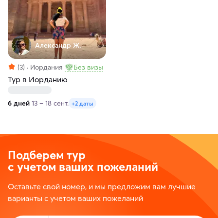
Александр Ж.
(3)
Иордания
Без визы
Тур в Иорданию
6 дней
13 – 18 сент.
+2 даты
Подберем тур
с учетом ваших пожеланий
Оставьте свой номер, и мы предложим вам лучшие
варианты с учетом ваших пожеланий