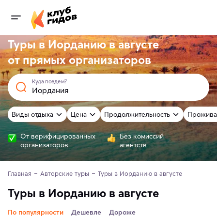
Туры в Иорданию в августе
от
прямых
организаторов
Куда поедем?
Виды отдыха
Цена
Продолжительность
Прожива
От верифицированных
Без комиссий
организаторов
агентств
Главная
Авторские туры
Туры в Иорданию в августе 
Туры в Иорданию в августе
По популярности
Дешевле
Дороже