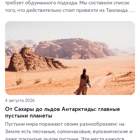
требует обдуманного подхода. Мы составили список 
того, что действительно стоит привезти из Таиланда. 
Вы можете выбрать сладости, фрукты, косметические 
средства, одежду, украшения, предметы интерьера 
или сувениры, а мы расскажем, чем они интересны и 
где их купить.
4 августа 2026
От Сахары до льдов Антарктиды: главные
пустыни планеты
Пустыни мира поражают своим разнообразием: на 
Земле есть песчаные, солончаковые, вулканические и 
даже покрытые льдом пустыни. Эти места кажутся 