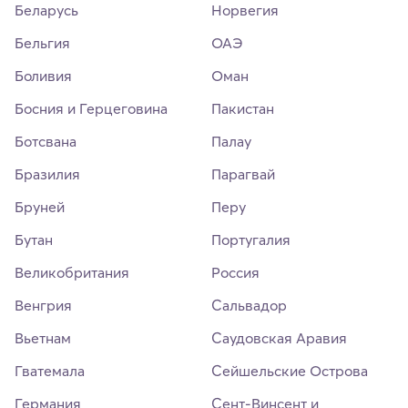
Беларусь
Норвегия
Бельгия
ОАЭ
Боливия
Оман
Босния и Герцеговина
Пакистан
Ботсвана
Палау
Бразилия
Парагвай
Бруней
Перу
Бутан
Португалия
Великобритания
Россия
Венгрия
Сальвадор
Вьетнам
Саудовская Аравия
Гватемала
Сейшельские Острова
Германия
Сент-Винсент и