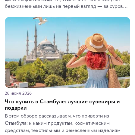
безжизненными лишь на первый взгляд — за суровой 
красотой скрываются древние культуры, редкие 
животные и маршруты, которые дарят одни из самых 
ярких впечатлений от путешествий.
26 июня 2026
Что купить в Стамбуле: лучшие сувениры и
подарки
В этом обзоре рассказываем, что привезти из 
Стамбула: к каким продуктам, косметическим 
средствам, текстильным и ремесленным изделиям 