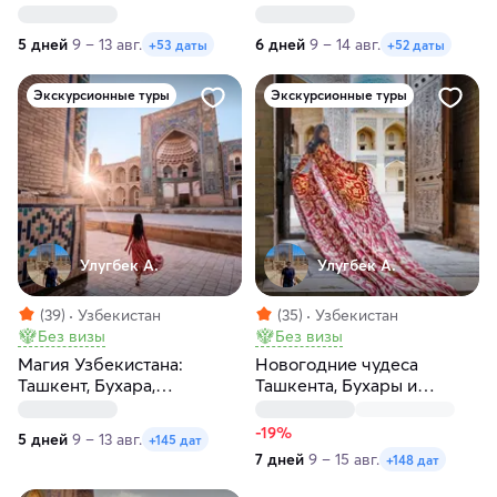
Калининградской области
Калининградской области
5 дней
9 – 13 авг.
6 дней
9 – 14 авг.
+53 даты
+52 даты
Экскурсионные туры
Экскурсионные туры
Улугбек А.
Улугбек А.
(39)
Узбекистан
(35)
Узбекистан
Без визы
Без визы
Магия Узбекистана:
Новогодние чудеса
Ташкент, Бухара,
Ташкента, Бухары и
Самарканд за 5 дней
Самарканда за 7 дней
-19%
5 дней
9 – 13 авг.
+145 дат
7 дней
9 – 15 авг.
+148 дат