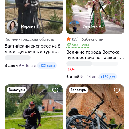
Марина Т.
Улугбек А.
Калининградская область
(35)
Узбекистан
Без визы
Балтийский экспресс на 8
дней. Цикличный тур в
Великие города Востока:
Калининград
путешествие по Ташкенту,
Самарканду и Бухаре за 6
8 дней
9 – 16 авг.
+132 даты
дней
-16%
6 дней
9 – 14 авг.
+570 дат
Велотуры
Велотуры