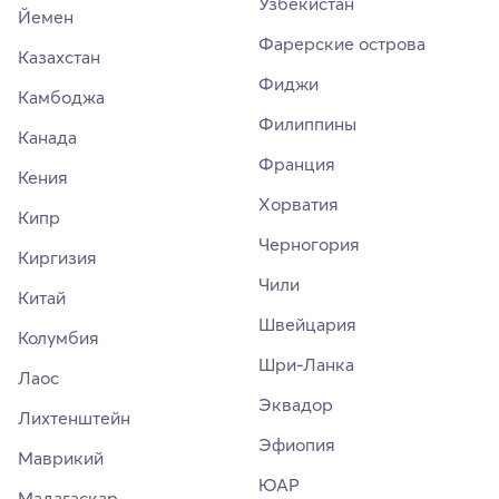
Узбекистан
Йемен
Фарерские острова
Казахстан
Фиджи
Камбоджа
Филиппины
Канада
Франция
Кения
Хорватия
Кипр
Черногория
Киргизия
Чили
Китай
Швейцария
Колумбия
Шри-Ланка
Лаос
Эквадор
Лихтенштейн
Эфиопия
Маврикий
ЮАР
Мадагаскар