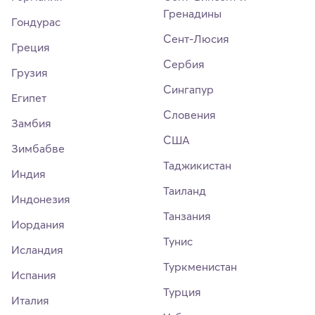
Гренадины
Гондурас
Сент-Люсия
Греция
Сербия
Грузия
Сингапур
Египет
Словения
Замбия
США
Зимбабве
Таджикистан
Индия
Таиланд
Индонезия
Танзания
Иордания
Тунис
Исландия
Туркменистан
Испания
Турция
Италия