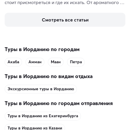
стоит присмотреться и где их искать. От ароматного 
кофе, специй и сладостей до мозаичных ламп, 
керамики и изделий из кожи на турецких рынках и в 
Смотреть все статьи
аутентичных лавках — в подарок близким или себе на 
память о путешествии.
Туры в Иорданию по городам
Акаба
Амман
Маан
Петра
Туры в Иорданию по видам отдыха
Экскурсионные туры в Иорданию
Туры в Иорданию по городам отправления
Туры в Иорданию из Екатеринбурга
Туры в Иорданию из Казани