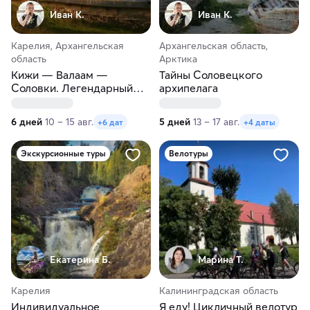
Иван К.
Иван К.
Карелия, Архангельская
Архангельская область,
область
Арктика
Кижи — Валаам —
Тайны Соловецкого
Соловки. Легендарный
архипелага
тур
6 дней
10 – 15 авг.
5 дней
13 – 17 авг.
+6 дат
+4 даты
Экскурсионные туры
Велотуры
Екатерина Б.
Марина Т.
Карелия
Калининградская область
Индивидуальное
Я еду! Цикличный велотур