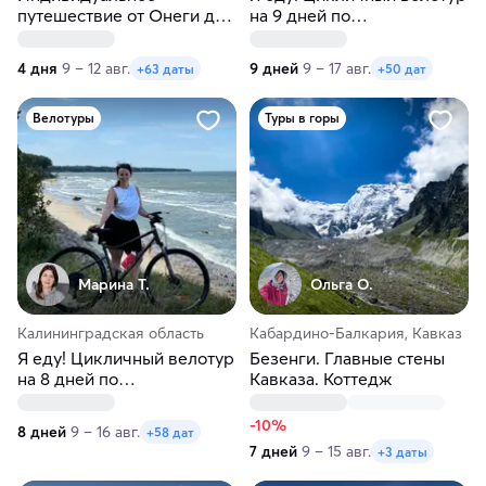
путешествие от Онеги до
на 9 дней по
Ладоги в любые даты
Калининградской области
4 дня
9 – 12 авг.
9 дней
9 – 17 авг.
+63 даты
+50 дат
Велотуры
Туры в горы
Марина Т.
Ольга О.
Калининградская область
Кабардино-Балкария, Кавказ
Я еду! Цикличный велотур
Безенги. Главные стены
на 8 дней по
Кавказа. Коттедж
Калининградской области
-10%
8 дней
9 – 16 авг.
+58 дат
7 дней
9 – 15 авг.
+3 даты