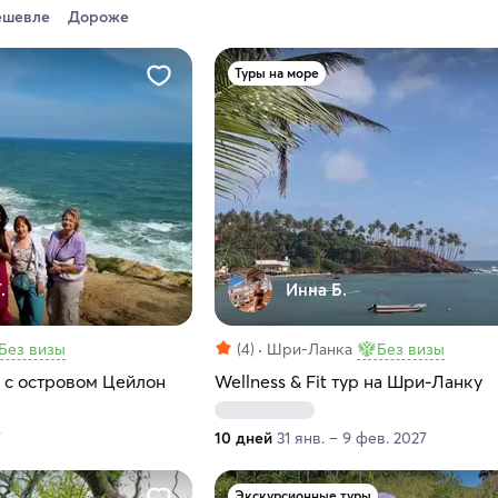
ешевле
Дороже
Туры на море
.
Инна Б.
Без визы
(4)
Шри-Ланка
Без визы
 с островом Цейлон
Wellness & Fit тур на Шри-Ланку
7
10 дней
31 янв. – 9 фев. 2027
Экскурсионные туры