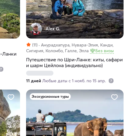
Alex G.
(11)
Анурадхапура, Нувара-Элия, Канди,
Сигирия, Коломбо, Галле, Элла
Без визы
и-Ланки
Путешествие по Шри-Ланке: киты, сафари
и шарм Цейлона (индивидуально)
11 дней
Любые даты с 1 нояб. по 15 апр.
Экскурсионные туры