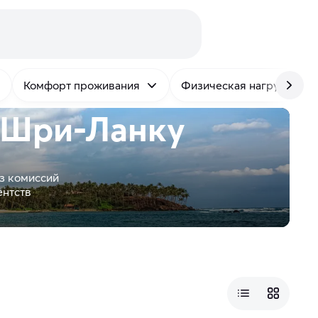
Комфорт проживания
Физическая нагрузка
 Шри-Ланку
з комиссий
ентств