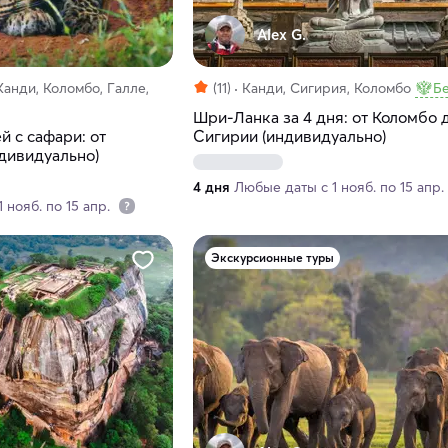
Alex G.
Канди, Коломбо, Галле,
(11)
Канди, Сигирия, Коломбо
Б
Шри-Ланка за 4 дня: от Коломбо 
й с сафари: от
Сигирии (индивидуально)
ндивидуально)
4 дня
Любые даты с 1 нояб. по 15 апр.
 нояб. по 15 апр.
Экскурсионные туры