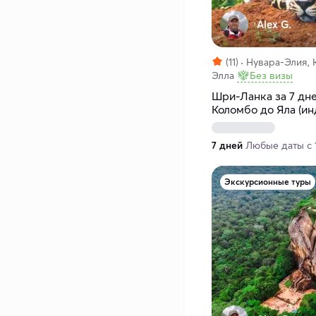
Alex G.
(11)
Нувара-Элия, 
Элла
Без визы
Шри-Ланка за 7 дне
Коломбо до Яла (и
7 дней
Любые даты с 1
Экскурсионные туры