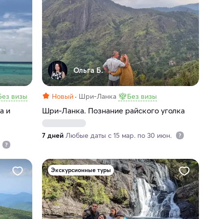
Ольга Б.
Без визы
Новый
Шри-Ланка
Без визы
а и
Шри-Ланка. Познание райского уголка
7 дней
Любые даты с 15 мар. по 30 июн.
Экскурсионные туры