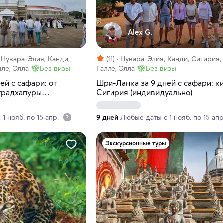
Alex G.
 Нувара-Элия, Канди,
(11)
Нувара-Элия, Канди, Сигирия,
лле, Элла
Без визы
Галле, Элла
Без визы
ей с сафари: от
Шри-Ланка за 9 дней с сафари: ки
урадхапуры
Сигирия (индивидуально)
1 нояб. по 15 апр.
9 дней
Любые даты с 1 нояб. по 15 ап
Экскурсионные туры