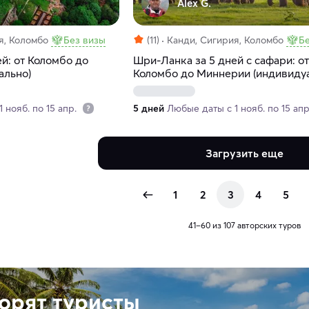
Alex G.
я, Коломбо
Без визы
(11)
Канди, Сигирия, Коломбо
Б
й: от Коломбо до
Шри-Ланка за 5 дней с сафари: от
ально)
Коломбо до Миннерии (индивиду
 нояб. по 15 апр.
5 дней
Любые даты с 1 нояб. по 15 ап
Загрузить еще
1
2
3
4
5
41–60 из 107 авторских туров
ворят туристы