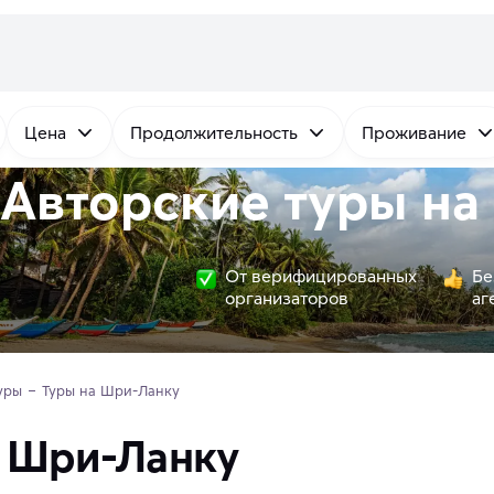
Цена
Продолжительность
Проживание
Авторские туры на
От верифицированных
Бе
организаторов
аг
уры
Туры на Шри-Ланку
а Шри-Ланку