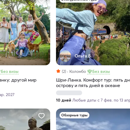
.
Ольга Б.
Без визы
(2)
Коломбо
Без визы
анку: другой мир
Шри-Ланка. Комфорт тур: пять дн
острову и пять дней в океане
ар. 2027
10 дней
Любые даты с 7 фев. по 13 ап
Обзорные туры