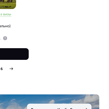
ез визы
ально)
р.
6