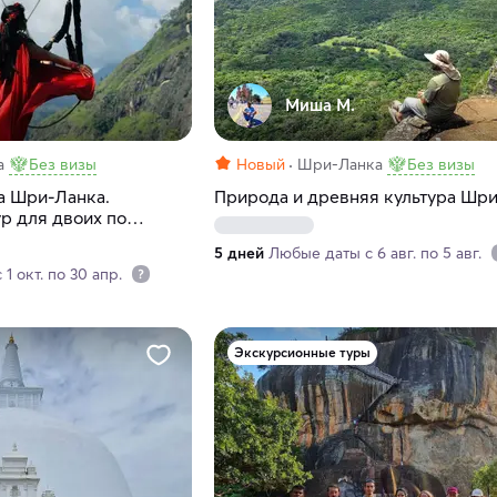
Миша M.
а
Без визы
Новый
Шри-Ланка
Без визы
а Шри-Ланка.
Природа и древняя культура Шр
р для двоих по
5 дней
Любые даты с 6 авг. по 5 авг.
1 окт. по 30 апр.
Экскурсионные туры