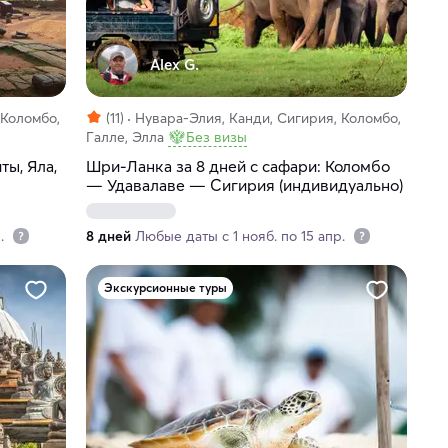
Alex G.
 Коломбо,
(11)
Нувара-Элия, Канди, Сигирия, Коломбо,
Галле, Элла
Без визы
ты, Яла,
Шри-Ланка за 8 дней с сафари: Коломбо
— Удавалаве — Сигирия (индивидуально)
р.
8 дней
Любые даты с 1 нояб. по 15 апр.
Экскурсионные туры