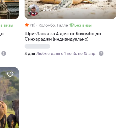
Alex G.
ез визы
(11)
Коломбо, Галле
Без визы
до
Шри-Ланка за 4 дня: от Коломбо до
Синхараджи (индивидуально)
4 дня
Любые даты с 1 нояб. по 15 апр.